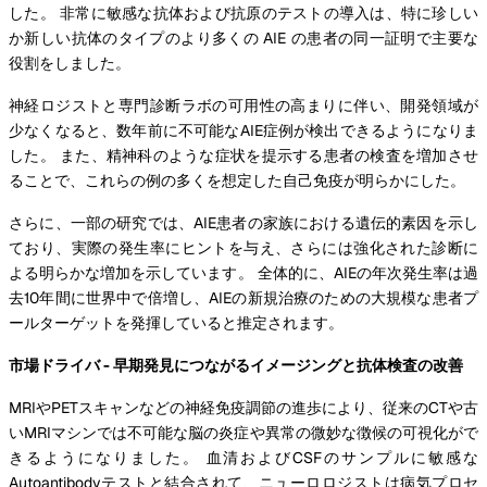
した。 非常に敏感な抗体および抗原のテストの導入は、特に珍しい
か新しい抗体のタイプのより多くの AIE の患者の同一証明で主要な
役割をしました。
神経ロジストと専門診断ラボの可用性の高まりに伴い、開発領域が
少なくなると、数年前に不可能なAIE症例が検出できるようになりま
した。 また、精神科のような症状を提示する患者の検査を増加させ
ることで、これらの例の多くを想定した自己免疫が明らかにした。
さらに、一部の研究では、AIE患者の家族における遺伝的素因を示し
ており、実際の発生率にヒントを与え、さらには強化された診断に
よる明らかな増加を示しています。 全体的に、AIEの年次発生率は過
去10年間に世界中で倍増し、AIEの新規治療のための大規模な患者プ
ールターゲットを発揮していると推定されます。
市場ドライバ - 早期発見につながるイメージングと抗体検査の改善
MRIやPETスキャンなどの神経免疫調節の進歩により、従来のCTや古
いMRIマシンでは不可能な脳の炎症や異常の微妙な徴候の可視化がで
きるようになりました。 血清およびCSFのサンプルに敏感な
Autoantibodyテストと結合されて、ニューロロジストは病気プロセ