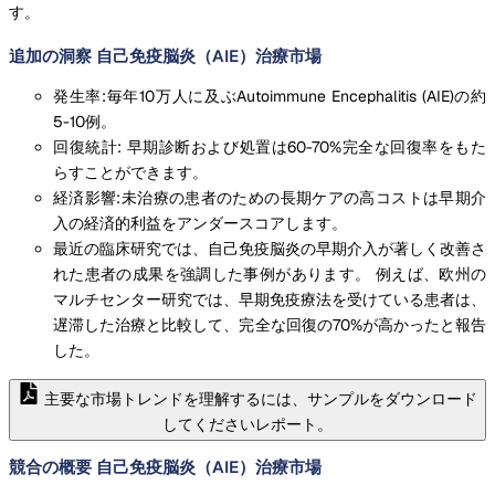
す。
追加の洞察 自己免疫脳炎（AIE）治療市場
発生率:毎年10万人に及ぶAutoimmune Encephalitis (AIE)の約
5-10例。
回復統計: 早期診断および処置は60-70%完全な回復率をもた
らすことができます。
経済影響:未治療の患者のための長期ケアの高コストは早期介
入の経済的利益をアンダースコアします。
最近の臨床研究では、自己免疫脳炎の早期介入が著しく改善さ
れた患者の成果を強調した事例があります。 例えば、欧州の
マルチセンター研究では、早期免疫療法を受けている患者は、
遅滞した治療と比較して、完全な回復の70%が高かったと報告
した。
主要な市場トレンドを理解するには、サンプルをダウンロード
してくださいレポート。
競合の概要 自己免疫脳炎（AIE）治療市場