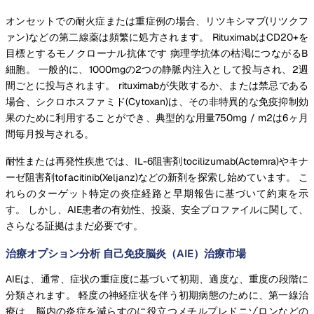
オンセットでの耐火症または重症例の場合、リツキシマブ(リツクフ
ァン)などの第二線薬は頻繁に処方されます。 RituximabはCD20+を
目標とするモノクローナル抗体です 病理学抗体の枯渇につながるB
細胞。 一般的に、1000mgの2つの静脈内注入として投与され、2週
間ごとに投与されます。 rituximabが失敗するか、または禁忌である
場合、シクロホスファミド(Cytoxan)は、その非特異的な免疫抑制効
果のために利用することができ、典型的な用量750mg / m2は6ヶ月
間毎月投与される。
耐性または再発性疾患では、IL-6阻害剤tocilizumab(Actemra)やキナ
ーゼ阻害剤tofacitinib(Xeljanz)などの新剤を探索し始めています。 こ
れらのターゲット特定の炎症経路と早期報告に基づいて約束を示
す。 しかし、AIE患者の有効性、投薬、安全プロファイルに関して、
さらなる証拠はまだ必要です。
治療オプション分析 自己免疫脳炎（AIE）治療市場
AIEは、通常、症状の重症度に基づいて初期、適度な、重度の段階に
分類されます。 軽度の神経症状を伴う初期病態のために、第一線治
療は、脳内の炎症を減らすのに役立つメチルプレドニゾロンなどの