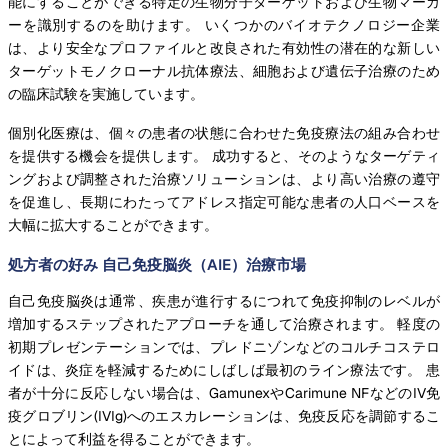
能にすることができる特定の生物分子ターゲットおよび生物マーカ
ーを識別するのを助けます。 いくつかのバイオテクノロジー企業
は、より安全なプロファイルと改良された有効性の潜在的な新しい
ターゲットモノクローナル抗体療法、細胞および遺伝子治療のため
の臨床試験を実施しています。
個別化医療は、個々の患者の状態に合わせた免疫療法の組み合わせ
を提供する機会を提供します。 成功すると、そのようなターゲティ
ングおよび調整された治療ソリューションは、より高い治療の遵守
を促進し、長期にわたってアドレス指定可能な患者の人口ベースを
大幅に拡大することができます。
処方者の好み 自己免疫脳炎（AIE）治療市場
自己免疫脳炎は通常、疾患が進行するにつれて免疫抑制のレベルが
増加するステップされたアプローチを通して治療されます。 軽度の
初期プレゼンテーションでは、プレドニゾンなどのコルチコステロ
イドは、炎症を軽減するためにしばしば最初のライン療法です。 患
者が十分に反応しない場合は、GamunexやCarimune NFなどのIV免
疫グロブリン(IVIg)へのエスカレーションは、免疫反応を調節するこ
とによって利益を得ることができます。