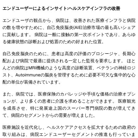
エンドユーザーによるインサイト:ヘルスケアインフラの改善
エンドユーザの観点から、病院は、改善された医療インフラと病院
の数を増やすために、自己免疫脳炎(AIE)治療市場の最も高いシェア
に貢献します。 病院は一般に接触の第一次ポイントであり、あらゆ
る健康状態の診断および処置のための好まれた位置。
自己免疫脳炎のために、患者は高度の評価のプロシージャ、長期心
配および病院で最適に提供される一定した監視を要求します。 ほと
んどの病院はMRI機械のような高度の診断装置、ベテランの神経ロジ
スト、Autoimmuneの脳炎を管理するために必要不可欠な集中的な心
配の単位が装備されています。
また、病院では、医療保険のカバレッジや手頃な価格の治療オプシ
ョンが、より多くの患者に介護を求めることができます。 医療観光
を成長させ、特に発展途上国のスーパー専門病院の数が増えてき
て、病院のセグメントからの需要が増えました。
医療施設を近代化し、ヘルスケアアクセスを拡大するための政府の
取り組みは、病院エンドユーザーセグメントの推進も行っていま