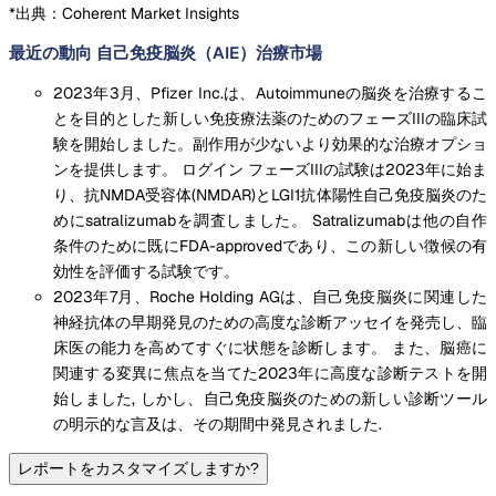
*出典：Coherent Market Insights
最近の動向 自己免疫脳炎（AIE）治療市場
2023年3月、Pfizer Inc.は、Autoimmuneの脳炎を治療するこ
とを目的とした新しい免疫療法薬のためのフェーズIIIの臨床試
験を開始しました。副作用が少ないより効果的な治療オプショ
ンを提供します。 ログイン フェーズIIIの試験は2023年に始ま
り、抗NMDA受容体(NMDAR)とLGI1抗体陽性自己免疫脳炎のた
めにsatralizumabを調査しました。 Satralizumabは他の自作
条件のために既にFDA-approvedであり、この新しい徴候の有
効性を評価する試験です。
2023年7月、Roche Holding AGは、自己免疫脳炎に関連した
神経抗体の早期発見のための高度な診断アッセイを発売し、臨
床医の能力を高めてすぐに状態を診断します。 また、脳癌に
関連する変異に焦点を当てた2023年に高度な診断テストを開
始しました, しかし、自己免疫脳炎のための新しい診断ツール
の明示的な言及は、その期間中発見されました.
レポートをカスタマイズしますか?