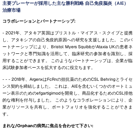
主要プレーヤーが採用した主な勝利戦略 自己免疫脳炎（AIE）
治療市場
コラボレーションとパートナーシップ:
- 2021年、アタキア英国はブリストル・マイアス・スクイブと提携
し、アタキシアの自己免疫的原因への研究を支援しました。 このパ
ートナーシップにより、Bristol Myers SquibbがAtaxia UKの患者ネ
ットワークと専門知識を活用して、臨床研究の参加者を識別し、採
用することができます。 このようなパートナーシップは、企業が臨
床試験参加者ベースを拡大するのに役立ちます。
- - - 2018年、ArgenxはFcRnの拮抗薬のためのCSL Behringとライセ
ンス契約を締結しました。 これは、AIEを含むいくつかのオートミュ
ーン表示のためのefgartigimodを開発し、商品化するためのCSL排他
的な権利を付与しました。 このようなコラボレーションにより、企
業がリソースを共有し、ポートフォリオを強化することができま
す。
まれな/Orphanの病気に焦点を合わせて下さい: