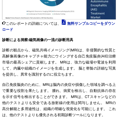
このレポートの詳細については、
無料サンプルコピーをダウン
ロード
診断による洞察:磁気画像の一流の診断用具
診断の観点から、磁気共鳴イメージング(MRI)は、非侵襲的な性質と
高解像画像のキャプチャ能力にウイングする自己免疫脳炎(AIE)治療
市場の最高シェアに貢献します。 MRIは、強力な磁場や電波を利用
して、内臓や組織のイメージを生成します。 脳と脊髄の詳細な写真
を提供し、異常を識別するのに役立ちます。
自己免疫脳炎のために、MRIは脳内の炎症や損傷した領域を調べる上
で重要な役割を果たします。 腫れ、病変を検出し、自動抗体の存在
を示す信号を検出することができます。 MRIは、CTスキャンなどの
他のテストよりも安全である放射線の使用は関与しません。 MRIの
高分解能と多用途性は、組織の明確な視覚化を可能にします。 これ
は、他のテストよりも優先される初期診断ツールになります。