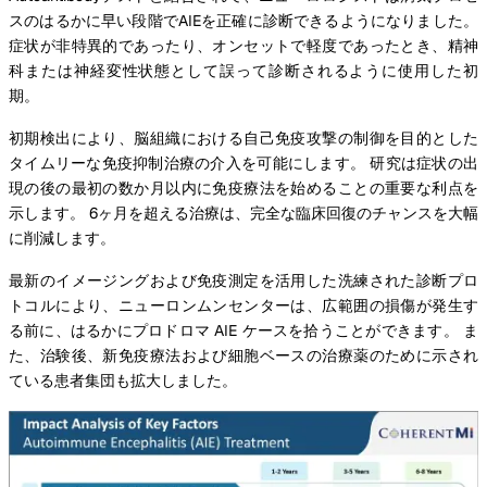
スのはるかに早い段階でAIEを正確に診断できるようになりました。
症状が非特異的であったり、オンセットで軽度であったとき、精神
科または神経変性状態として誤って診断されるように使用した初
期。
初期検出により、脳組織における自己免疫攻撃の制御を目的とした
タイムリーな免疫抑制治療の介入を可能にします。 研究は症状の出
現の後の最初の数か月以内に免疫療法を始めることの重要な利点を
示します。 6ヶ月を超える治療は、完全な臨床回復のチャンスを大幅
に削減します。
最新のイメージングおよび免疫測定を活用した洗練された診断プロ
トコルにより、ニューロンムンセンターは、広範囲の損傷が発生す
る前に、はるかにプロドロマ AIE ケースを拾うことができます。 ま
た、治験後、新免疫療法および細胞ベースの治療薬のために示され
ている患者集団も拡大しました。