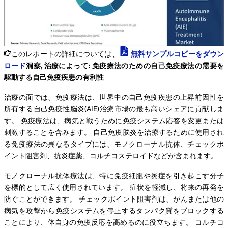
このレポートの詳細については、
無料サンプルコピーをダウン
ロード
洞察, 治療によって: 免疫療法のための自己免疫療法の需要を
駆動する自己免疫疾患の有利性
治療の面では、免疫療法は、世界中の自己免疫疾患の上昇前因性を
所有する自己免疫性脳炎(AIE)治療市場の最も高いシェアに貢献しま
す。 免疫療法は、病気と戦うために免疫システム応答を変更または
刺激することを含みます。 自己免疫脳炎を治療するために使用され
る免疫療法の異なるタイプには、モノクローナル抗体、チェックポ
イント阻害剤、抗炎症薬、コルチコステロイドなどが含まれます。
モノクローナル抗体療法は、特に免疫細胞や炎症を引き起こす分子
を標的として広く使用されています。 症状を軽減し、将来の再発を
防ぐことができます。 チェックポイント阻害剤は、がんまたは他の
病気を攻撃から免疫システムを停止するタンパク質をブロックする
ことにより、体自身の免疫反応を高めるのに役立ちます。 コルチコ