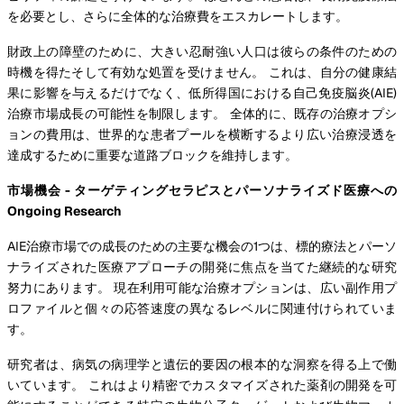
を必要とし、さらに全体的な治療費をエスカレートします。
財政上の障壁のために、大きい忍耐強い人口は彼らの条件のための
時機を得たそして有効な処置を受けません。 これは、自分の健康結
果に影響を与えるだけでなく、低所得国における自己免疫脳炎(AIE)
治療市場成長の可能性を制限します。 全体的に、既存の治療オプシ
ョンの費用は、世界的な患者プールを横断するより広い治療浸透を
達成するために重要な道路ブロックを維持します。
市場機会 - ターゲティングセラピスとパーソナライズド医療への
Ongoing Research
AIE治療市場での成長のための主要な機会の1つは、標的療法とパーソ
ナライズされた医療アプローチの開発に焦点を当てた継続的な研究
努力にあります。 現在利用可能な治療オプションは、広い副作用プ
ロファイルと個々の応答速度の異なるレベルに関連付けられていま
す。
研究者は、病気の病理学と遺伝的要因の根本的な洞察を得る上で働
いています。 これはより精密でカスタマイズされた薬剤の開発を可