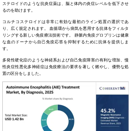
ステロイドのような抗炎症薬は、脳と体内の炎症レベルを低下させ
るのを助けます。
コルチコステロイドは非常に有効な最初のライン処置の選択であ
り、広く規定されます。 血循環から病気を悪用する抗体をフィルタ
リングする新しい免疫療法技術です。 静脈内免疫グロブリンは健康
な血のドーナから自己免疫応答を抑制するために抗体を提供しま
す。
多発性硬化症のような神経系および自己免疫障害の有利な増加、慢
性炎症性悪化多神経症は免疫療法の要求を著しく燃やし、優勢な処
置の区分をしました。