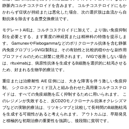
静脈内コルチコステロイドを含みます。 コルチコステロイドにもか
かわらず症状が持続または悪化した場合、次の選択肢は血流から自
動抗体を除去する血漿交換療法です。
モデレートAIEは、コルチコステロイドに加えて、より強い免疫抑制
剤を必要とする、ます重度の神経質または精神科の特徴を提示しま
す。 GamunexやFlebogammaなどのポリクローナル抗体を含む静脈
内免疫グロブリン(IVIG)製剤は、その有効性と比較的穏やかな副作用
プロファイルのために頻繁に使用されます。 IVIGで改善しない場合
は、rituximabは、病原性抗体を生成するB細胞を選択的に枯渇させる
ため、好まれる生物学的療法です。
重症または治療耐性 AIE 症例には、大きな障害を伴う激しい免疫抑
制。 シクロホスファミド注入と組み合わせた高用量コルチコステロ
イドは、すべての免疫細胞を広く抑制するために用いられます。 こ
のレジメンが失敗すると、反CD20モノクローナル抗体オクレシズマ
ブなどの実験的療法は、リツキシマブと比較して長時間のB細胞枯渇
を生成する可能性があると考えられます。 アウトカムは、早期発見
と積極的な初期治療の重要性を強調し、後段階に貧弱です。