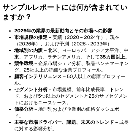
サンプルレポートには何が含まれてい
ますか？
2026年の業界の最新動向とその市場への影響
市場規模の推定
– 実績（2020～2024年）、現在
（2026年）、および予測（2026～2033年）
地域別の内訳
– 北米、ヨーロッパ、アジア太平洋、中
東、アフリカ、ラテンアメリカ、そして
35カ国以上
。
競争環境
– 企業市場シェア分析、製品ベンチマーキン
グ、25社以上の詳細な企業プロフィール。
顧客インテリジェンス
– 50人以上の顧客プロフィー
ル。
セグメント分析
– 市場規模、前年比成長率、トレン
ド、および5つ以上のセグメントと25のサブセグメン
トにおけるユースケース。
価格分析
– 地理別および企業別の価格ダッシュボー
ド。
主要な市場ドライバー、課題、未来のトレンド
– 成長
に対する影響分析。