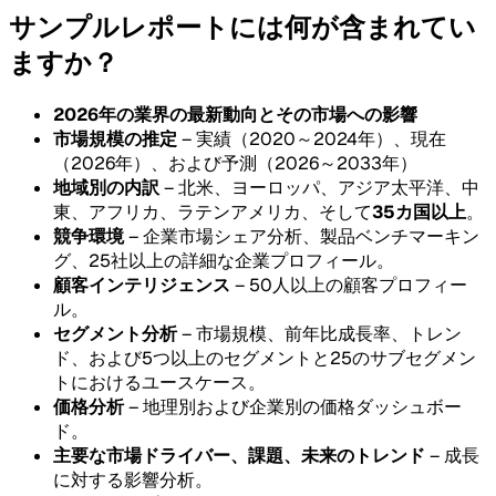
サンプルレポートには何が含まれてい
ますか？
2026年の業界の最新動向とその市場への影響
市場規模の推定
– 実績（2020～2024年）、現在
（2026年）、および予測（2026～2033年）
地域別の内訳
– 北米、ヨーロッパ、アジア太平洋、中
東、アフリカ、ラテンアメリカ、そして
35カ国以上
。
競争環境
– 企業市場シェア分析、製品ベンチマーキン
グ、25社以上の詳細な企業プロフィール。
顧客インテリジェンス
– 50人以上の顧客プロフィー
ル。
セグメント分析
– 市場規模、前年比成長率、トレン
ド、および5つ以上のセグメントと25のサブセグメン
トにおけるユースケース。
価格分析
– 地理別および企業別の価格ダッシュボー
ド。
主要な市場ドライバー、課題、未来のトレンド
– 成長
に対する影響分析。