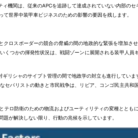
ィ機関は、従来のAPCを追跡して達成されていない内部のセ
従って世界中装甲車ビジネスのための影響の要因を残します。
とクロスボーダーの競合の脅威の間の地政的な緊張を増加させ
のいくつかの揮発性状況は、戦闘ゾーンに展開される装甲人員
ギリシャのサイプト管理の間で地政学の対立も進行しています
的なセパリストの動きと市民戦争は、リビア、コンゴ民主共和
とテロ防衛のための物流およびユーティリティの変種ととも
政問題が解決しない限り、行動の兆候を示しています。