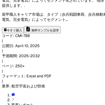
電気、完全電気）によってセグメント化されています。 地理
提供します。
.
装甲職人キャリア市場は、タイプ（歩兵戦闘車両、歩兵移動
電気、完全電気）によってセグメント
...
今すぐ購入
無料サンプルを請求
コード
:
CMI-
786
|
公開日
:
April 10, 2025
|
予測期間
:
2025-2032
|
ページ
:
250+
|
フォーマット
:
Excel and PDF
|
業界
:
航空宇宙および防衛
業界レポート