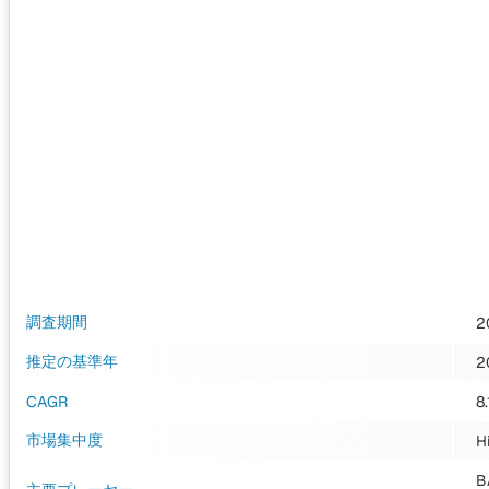
調査期間
2
推定の基準年
2
CAGR
8
市場集中度
H
B