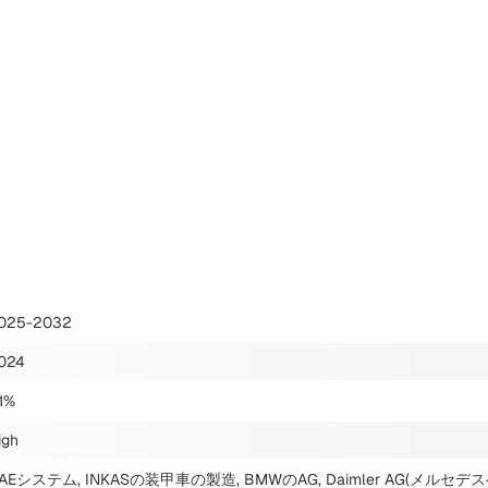
025-2032
024
.1%
igh
AEシステム, INKASの装甲車の製造, BMWのAG, Daimler AG(メル