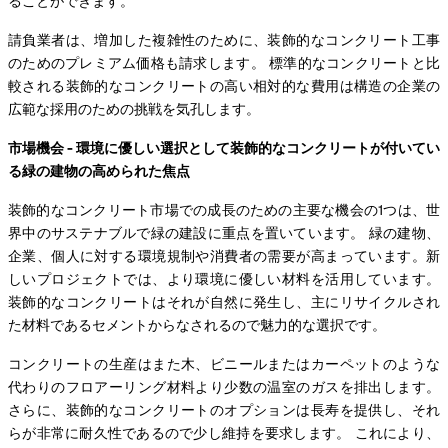
ることができます。
請負業者は、増加した複雑性のために、装飾的なコンクリート工事
のためのプレミアム価格も請求します。 標準的なコンクリートと比
較される装飾的なコンクリートの高い相対的な費用は構造の企業の
広範な採用のための挑戦を気孔します。
市場機会 - 環境に優しい選択として装飾的なコンクリートが付いてい
る緑の建物の高められた焦点
装飾的なコンクリート市場での成長のための主要な機会の1つは、世
界中のサステナブルで緑の建設に重点を置いています。 緑の建物、
企業、個人に対する環境規制や消費者の需要が高まっています。新
しいプロジェクトでは、より環境に優しい材料を活用しています。
装飾的なコンクリートはそれが自然に発生し、主にリサイクルされ
た材料であるセメントからなされるので魅力的な選択です。
コンクリートの生産はまた木、ビニールまたはカーペットのような
代わりのフロアーリング材料より少数の温室のガスを排出します。
さらに、装飾的なコンクリートのオプションは長寿を提供し、それ
らが非常に耐久性であるので少し維持を要求します。 これにより、