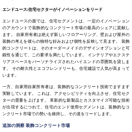
エンドユース:住宅セクターがイノベーションをリード
エンドユースの面では、住宅セグメントは、一定のイノベーション
のアカウントで装飾的なコンクリート市場の最高のシェアに貢献し
ます。 自家所有者は絶えず新しいフロアーリング、壁および屋外の
装飾の考えを彼らの独特な好みおよび個性を反映して見ます。 装飾
的コンクリートは、そのオーダーメイドのデザインオプションと可
鍛性を通じて、この要求を満たしています。 インテリアやエクステ
リアスペースをパーソナライズされたハイエンドの雰囲気を貸しま
す。 その耐久性とエコフレンドリーも、住宅建設で人気が高まって
います。
一方、自家用自家所有者は、装飾的なコンクリート技術でますます
実験しています。 これは、アクセシビリティを向上させ、住宅セク
ターの需要を上げます。 革新的な新製品とカスタマイズ可能な技術
が出現するにつれて、住宅のエンド使用セグメントは、装飾的なコ
ンクリート市場での勢いを維持し、その道をリードします。
追加の洞察 装飾コンクリート市場