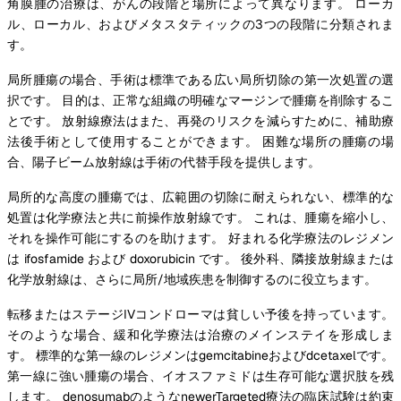
角膜腫の治療は、がんの段階と場所によって異なります。 ローカ
ル、ローカル、およびメタスタティックの3つの段階に分類されま
す。
局所腫瘍の場合、手術は標準である広い局所切除の第一次処置の選
択です。 目的は、正常な組織の明確なマージンで腫瘍を削除するこ
とです。 放射線療法はまた、再発のリスクを減らすために、補助療
法後手術として使用することができます。 困難な場所の腫瘍の場
合、陽子ビーム放射線は手術の代替手段を提供します。
局所的な高度の腫瘍では、広範囲の切除に耐えられない、標準的な
処置は化学療法と共に前操作放射線です。 これは、腫瘍を縮小し、
それを操作可能にするのを助けます。 好まれる化学療法のレジメン
は ifosfamide および doxorubicin です。 後外科、隣接放射線または
化学放射線は、さらに局所/地域疾患を制御するのに役立ちます。
転移またはステージIVコンドローマは貧しい予後を持っています。
そのような場合、緩和化学療法は治療のメインステイを形成しま
す。 標準的な第一線のレジメンはgemcitabineおよびdcetaxelです。
第一線に強い腫瘍の場合、イオスファミドは生存可能な選択肢を残
します。 denosumabのようなnewerTargeted療法の臨床試験は約束