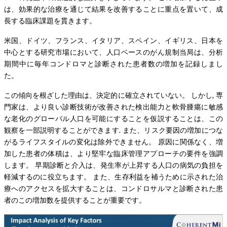
は、効果的な治療を通じて結果を改善することに重点を置いて、成
長する臨床課題を貫きます。
米国、ドイツ、フランス、イタリア、スペイン、イギリス、日本を
中心とする研究市場において、人口ベースのがん規制当局は、分析
期間中に毎年コンドロマと診断された患者数の増加を記録しまし
た。
この傾向を根ざした理由は、決定的に確立されていない。 しかし, 専
門家は、より良い診断技術が改善された検出能力と軟骨腫瘍に敏感
な老化のグローバル人口を可能にすることを仮説することは、この
観察を一部説明することができます. また、リスク要因の増加につな
がるライフスタイルの変化は除外できません。 原因に関係なく、増
加した患者の体積は、より堅牢な臨床管理アプローチの要件を強調
します。 早期診断と介入は、発生率が上昇する人口の病気の負担を
軽減するのに役立ちます。 また、生存利益を補うために示された治
療へのアクセスを拡大することは、コンドロサルマと診断された患
者のこの増加数を提供することが重要です。