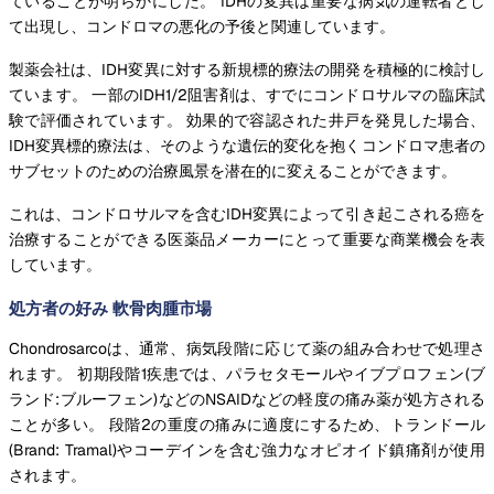
ていることが明らかにした。 IDHの変異は重要な病気の運転者とし
て出現し、コンドロマの悪化の予後と関連しています。
製薬会社は、IDH変異に対する新規標的療法の開発を積極的に検討し
ています。 一部のIDH1/2阻害剤は、すでにコンドロサルマの臨床試
験で評価されています。 効果的で容認された井戸を発見した場合、
IDH変異標的療法は、そのような遺伝的変化を抱くコンドロマ患者の
サブセットのための治療風景を潜在的に変えることができます。
これは、コンドロサルマを含むIDH変異によって引き起こされる癌を
治療することができる医薬品メーカーにとって重要な商業機会を表
しています。
処方者の好み 軟骨肉腫市場
Chondrosarcoは、通常、病気段階に応じて薬の組み合わせで処理さ
れます。 初期段階1疾患では、パラセタモールやイブプロフェン(ブ
ランド:ブルーフェン)などのNSAIDなどの軽度の痛み薬が処方される
ことが多い。 段階2の重度の痛みに適度にするため、トランドール
(Brand: Tramal)やコーデインを含む強力なオピオイド鎮痛剤が使用
されます。