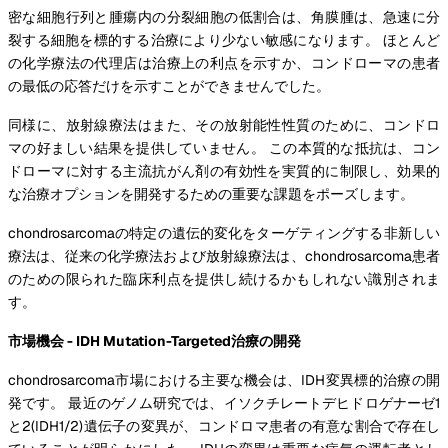
密な細胞行列と腫瘍内の分裂細胞の低割合は、角膜腫は、急速に分
裂する細胞を標的する治療により少ない敏感になります。 ほとんど
の化学療法の代理店は治療上の利点を示すか、コンドローマの患者
の最低の応答だけを示すことができませんでした。
同様に、放射線療法はまた、その放射能性性質のために、コンドロ
マの好ましい結果を提供していません。 この本質的な抵抗は、コン
ドローマに対する主流抗がん剤の有効性を実質的に制限し、効果的
な治療オプションを開発するための重要な課題をポーズします。
chondrosarcomaの特定の遺伝的変化をターゲティングする非新しい
療法は、従来の化学療法および放射線療法は、chondrosarcoma患者
のための限られた臨床利点を提供し続けるかもしれない識別されま
す。
市場機会 - IDH Mutation-Targeted治療の開発
chondrosarcoma市場における主要な機会は、IDH変異標的治療の開
発です。 最近のゲノム研究では、イソクチレートデヒドロゲナーゼ1
と2(IDH1/2)遺伝子の変異が、コンドロマ患者の有意な割合で存在し