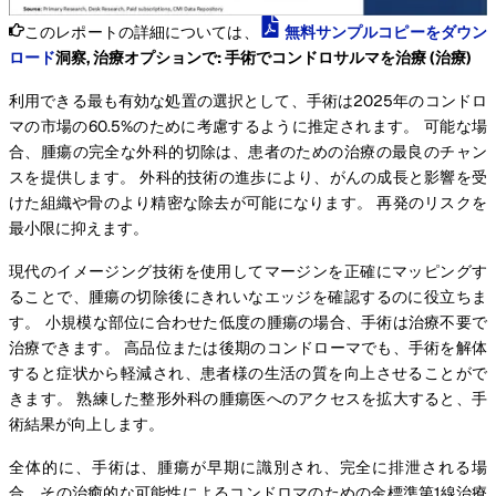
このレポートの詳細については、
無料サンプルコピーをダウン
ロード
洞察, 治療オプションで: 手術でコンドロサルマを治療 (治療)
利用できる最も有効な処置の選択として、手術は2025年のコンドロ
マの市場の60.5%のために考慮するように推定されます。 可能な場
合、腫瘍の完全な外科的切除は、患者のための治療の最良のチャン
スを提供します。 外科的技術の進歩により、がんの成長と影響を受
けた組織や骨のより精密な除去が可能になります。 再発のリスクを
最小限に抑えます。
現代のイメージング技術を使用してマージンを正確にマッピングす
ることで、腫瘍の切除後にきれいなエッジを確認するのに役立ちま
す。 小規模な部位に合わせた低度の腫瘍の場合、手術は治療不要で
治療できます。 高品位または後期のコンドローマでも、手術を解体
すると症状から軽減され、患者様の生活の質を向上させることがで
きます。 熟練した整形外科の腫瘍医へのアクセスを拡大すると、手
術結果が向上します。
全体的に、手術は、腫瘍が早期に識別され、完全に排泄される場
合、その治癒的な可能性によるコンドロマのための金標準第1線治療