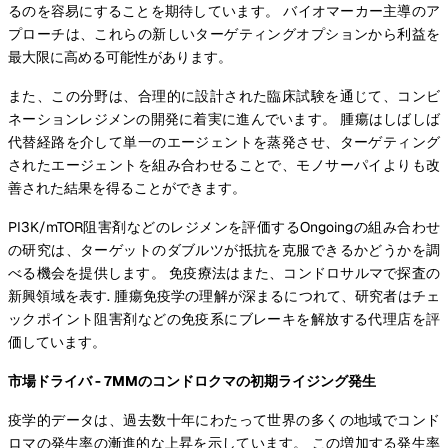
るのを容易にすることを期待しています。 バイオマーカー主導のア
プローチは、これらの新しいターゲティングオプションから利益を
最大限に高める可能性があります。
また、この分野は、合理的に設計された臨床試験を通じて、コンビ
ネーションレジメンの開発に着実に進んでいます。 腫瘍はしばしば
代替経路を介して単一のエージェントを蒸発させ、ターゲティング
されたエージェントを組み合わせることで、モノサーパイよりも改
善された結果を得ることができます。
PI3K/mTOR阻害剤などのレジメンを評価するOngoingの組み合わせ
の研究は、ターゲットのダブルツが抵抗を克服できるかどうかを調
べる機会を提供します。 免疫療法はまた、コンドロサルマで探査の
新興領域を表す. 腫瘍免疫学の理解が深まるにつれて、研究者はチェ
ックポイント阻害剤などの免疫系にブレーキを解放する代理店を評
価しています。
市場ドライバ - 7MMのコンドロクマの初期ライジング発生
疫学的データは、過去数十年にわたって世界の多くの地域でコンド
ロマの発生率の漸進的な上昇を示しています。 この増加する発生率