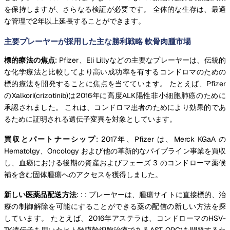
を保持しますが、さらなる検証が必要です。 全体的な生存は、最適
な管理で2年以上延長することができます。
主要プレーヤーが採用した主な勝利戦略 軟骨肉腫市場
標的療法の焦点
: Pfizer、Eli Lillyなどの主要なプレーヤーは、伝統的
な化学療法と比較してより高い成功率を有するコンドロマのための
標的療法を開発することに焦点を当てています。 たとえば、Pfizer
のXalkori(crizotinib)は2016年に高度ALK陽性非小細胞肺癌のために
承認されました。 これは、コンドロマ患者のためにより効果的であ
るために証明される遺伝子変異を対象としています。
買収とパートナーシップ
: 2017年、Pfizer は、Merck KGaA の
Hematolgy、Oncology および他の革新的なパイプライン事業を買収
し、血癌における後期の資産およびフェーズ 3 のコンドローマ薬候
補を含む固体腫瘍へのアクセスを獲得しました。
新しい医薬品配送方法
: : : プレーヤーは、腫瘍サイトに直接標的、治
療の制御解除を可能にすることができる薬の配信の新しい方法を探
しています。 たとえば、2016年アステラは、コンドローマのHSV-
TK遺伝子を用いたヒト髄膜幹細胞治療であるAST-OPC1を開発するた