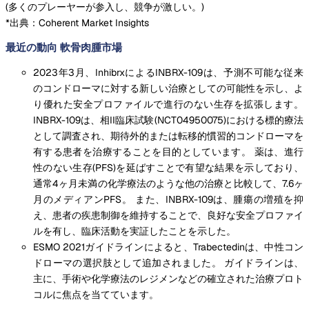
(
多くのプレーヤーが参入し、競争が激しい。
)
*出典：Coherent Market Insights
最近の動向 軟骨肉腫市場
2023年3月、InhibrxによるINBRX-109は、予測不可能な従来
のコンドローマに対する新しい治療としての可能性を示し、よ
り優れた安全プロファイルで進行のない生存を拡張します。
INBRX-109は、相II臨床試験(NCT04950075)における標的療法
として調査され、期待外的または転移的慣習的コンドローマを
有する患者を治療することを目的としています。 薬は、進行
性のない生存(PFS)を延ばすことで有望な結果を示しており、
通常4ヶ月未満の化学療法のような他の治療と比較して、7.6ヶ
月のメディアンPFS。 また、INBRX-109は、腫瘍の増殖を抑
え、患者の疾患制御を維持することで、良好な安全プロファイ
ルを有し、臨床活動を実証したことを示した。
ESMO 2021ガイドラインによると、Trabectedinは、中性コン
ドローマの選択肢として追加されました。 ガイドラインは、
主に、手術や化学療法のレジメンなどの確立された治療プロト
コルに焦点を当てています。