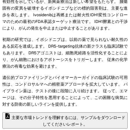
有効性を示しているが、新興薬療法は新しい希望をもたらす。 腫瘍
固有の変異を破壊するイボシドニブなどの標的阻害剤は、主要な進
歩を表します。 Ivosidenibは再燃または耐火性IDH1変性コンドロー
マのための最初のFDA承認ターゲット療法です。 IDH1酵素との干渉
により、がんの発生を中止または中止することがあります。
初期の研究では、イボシドニブは、以前の薬で見られない耐久性の
ある反応を達成します。 DR5-targeting抗体の新クラスも臨床試験で
もあります。 DR5アゴニストは、細胞死経路を活性化することによ
り、がん細胞におけるアポトーシスをトリガーします。 従来の化学
療法の有毒な効果を避けます。
遺伝的プロファイリングとバイオマーカーガイドの臨床試験の可用
性は、コンドロサルマへの精密薬アプローチを拡大しています。 パ
イプライン薬は、テストの後に段階に入り続けます。 従って、エマ
ージは、その分子特性を悪用することによって、この困難な病気に
対する防衛の新しいラインを提供します。
主要な市場トレンドを理解するには、サンプルをダウンロード
してくださいレポート。