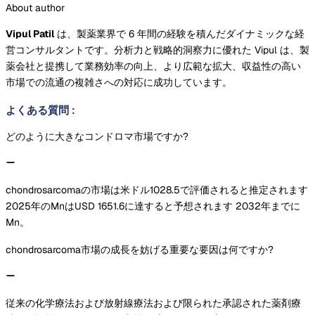
About author
Vipul Patil
は、製薬業界で 6 年間の経験を積んだダイナミックな経
営コンサルタントです。分析力と戦略的洞察力に優れた Vipul は、製
薬会社と提携して業務効率の向上、より広範な拡大、収益性の高い
市場での流通の複雑さへの対応に成功しています。
よくある質問
:
どのように大きなコンドロマ市場ですか?
chondrosarcomaの市場は米ドル1028.5で評価されると推定されます
2025年のMnはUSD 1651.6に達すると予想されます 2032年までに
Mn。
chondrosarcoma市場の成長を妨げる重要な要因は何ですか?
従来の化学療法および放射線療法および限られた承認された薬剤療