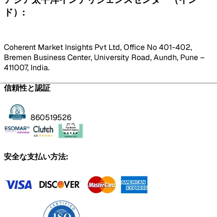
ド）:
Coherent Market Insights Pvt Ltd, Office No 401-402,
Bremen Business Center, University Road, Aundh, Pune –
411007, India.
信頼性と認証
860519526
安全な支払い方法: