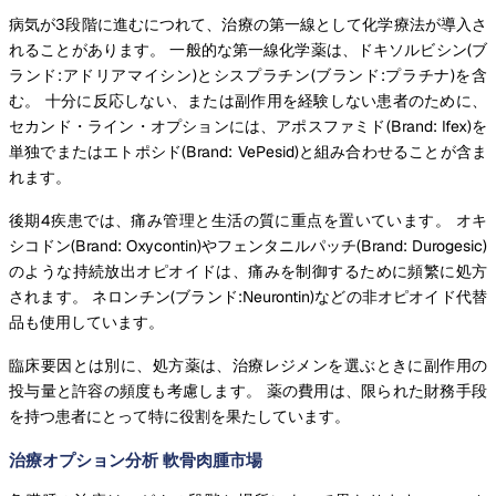
病気が3段階に進むにつれて、治療の第一線として化学療法が導入さ
れることがあります。 一般的な第一線化学薬は、ドキソルビシン(ブ
ランド:アドリアマイシン)とシスプラチン(ブランド:プラチナ)を含
む。 十分に反応しない、または副作用を経験しない患者のために、
セカンド・ライン・オプションには、アポスファミド(Brand: Ifex)を
単独でまたはエトポシド(Brand: VePesid)と組み合わせることが含ま
れます。
後期4疾患では、痛み管理と生活の質に重点を置いています。 オキ
シコドン(Brand: Oxycontin)やフェンタニルパッチ(Brand: Durogesic)
のような持続放出オピオイドは、痛みを制御するために頻繁に処方
されます。 ネロンチン(ブランド:Neurontin)などの非オピオイド代替
品も使用しています。
臨床要因とは別に、処方薬は、治療レジメンを選ぶときに副作用の
投与量と許容の頻度も考慮します。 薬の費用は、限られた財務手段
を持つ患者にとって特に役割を果たしています。
治療オプション分析 軟骨肉腫市場