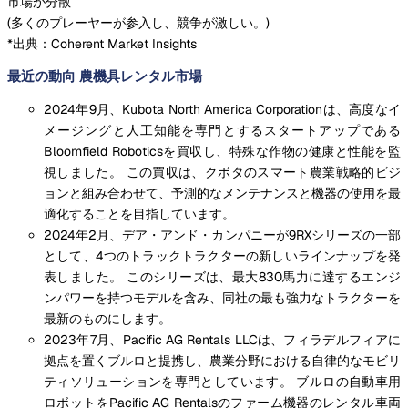
市場が分散
(
多くのプレーヤーが参入し、競争が激しい。
)
*出典：Coherent Market Insights
最近の動向 農機具レンタル市場
2024年9月、Kubota North America Corporationは、高度なイ
メージングと人工知能を専門とするスタートアップである
Bloomfield Roboticsを買収し、特殊な作物の健康と性能を監
視しました。 この買収は、クボタのスマート農業戦略的ビジ
ョンと組み合わせて、予測的なメンテナンスと機器の使用を最
適化することを目指しています。
2024年2月、デア・アンド・カンパニーが9RXシリーズの一部
として、4つのトラックトラクターの新しいラインナップを発
表しました。 このシリーズは、最大830馬力に達するエンジ
ンパワーを持つモデルを含み、同社の最も強力なトラクターを
最新のものにします。
2023年7月、Pacific AG Rentals LLCは、フィラデルフィアに
拠点を置くブルロと提携し、農業分野における自律的なモビリ
ティソリューションを専門としています。 ブルロの自動車用
ロボットをPacific AG Rentalsのファーム機器のレンタル車両