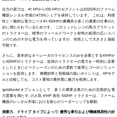
出力の面では、41 HPから100 HPのセグメントは2025年のファーム
機器レンタル市場の47.5%シェアを保持しています。 これは、利便
性と一般的な電力ニーズ41-100HPの農機具が多くの農業の仕事のた
めに満たされているためです。 このミッドレンジの馬力ブラケット
のトラクターは、標準のフィールドワークと材料の処理の広いスパ
ンのための十分な電力を持っていますが、依然として大きさと操縦
可能です。
さらに、基本的なオペレータのライセンスのみを必要とする41HPか
ら100HPのトラクターは、追加のトラクターの電力を一時的に必要
としたときにピークシーズンのための柔軟で雇用とゴーのソリュー
ションを提供します。 燃費効率と初期値の低いポイントは、HPモデ
ルと比較しても、コスト重視の農作業に魅力を発揮します。
'goldilocks'オプションとして、多くの農業企業のための定期的な電
力需要を満たす, の人気 41HP 宛先 100HP トラクターは、ファーム
機器のレンタル市場における彼らのリーダーシップを駆動.
洞察力、ドライブ タイプによって: 優秀な牽引および機械簡易性の好