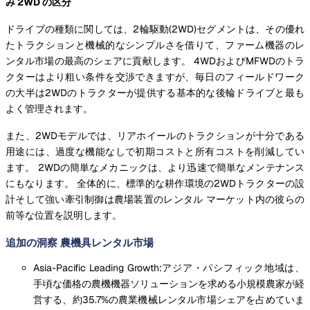
み 2WD の区分
ドライブの種類に関しては、2輪駆動(2WD)セグメントは、その優れ
たトラクションと機械的なシンプルさを借りて、ファーム機器のレ
ンタル市場の最高のシェアに貢献します。 4WDおよびMFWDのトラ
クターはより粗い条件を交渉できますが、毎日のフィールドワーク
の大半は2WDのトラクターが提供する基本的な後輪ドライブと最も
よく管理されます。
また、2WDモデルでは、リアホイールのトラクションが十分である
用途には、過度な機能なしで初期コストと所有コストを削減してい
ます。 2WDの簡単なメカニックは、より迅速で簡単なメンテナンス
にもなります。 全体的に、標準的な耕作環境の2WDトラクターの設
計そして強い牽引制御は農場装置のレンタル マーケット内の彼らの
前等な位置を説明します。
追加の洞察 農機具レンタル市場
Asia-Pacific Leading Growth:アジア・パシフィック地域は、
手頃な価格の農機機器ソリューションを求める小規模農家が経
営する、約35.7%の農業機械レンタル市場シェアを占めていま