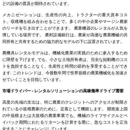
どの設備の普及が期待されています。
メカニゼーションは、生産性の向上、トラクターの重大資本コス
ト、収穫機を組み合わせることで、多くの中小企業やマージン農家
のリーチを引き出すことができます。 農業機器のレンタルが人気を
博している場所です。 農村設備銀行は、農家が高価な農業機械の共
同所有と共有するための協力的なモデルの下に設置されています。
農機具レンタルモデルは、機械化農業の実践のために参入するため
に障壁を下げます, でも、小さな土地所有者は、完全な始動機のコス
トを負担することなく、生産性と時間の節約を享受することができ
ます. このトレンドは、今後数年間で世界規模の農業機械化を加速さ
せていくことを目指しています。
市場ドライバー - レンタルソリューションの高稼働率ドライブ需要
高度の先端の支出は、特に農業のクレジットへのアクセスが制限さ
れている小規模農家のために、定着として機能します。 開発途上国
の中規模または大規模の農業事業でも、機械のライフサイクルとペ
イバック期間にわたるリターンを計算する際に、急なコストを正当
化することにチャレンジしています。