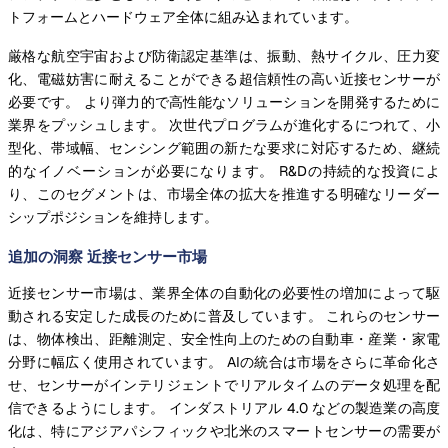
トフォームとハードウェア全体に組み込まれています。
厳格な航空宇宙および防衛認定基準は、振動、熱サイクル、圧力変
化、電磁妨害に耐えることができる超信頼性の高い近接センサーが
必要です。 より弾力的で高性能なソリューションを開発するために
業界をプッシュします。 次世代プログラムが進化するにつれて、小
型化、帯域幅、センシング範囲の新たな要求に対応するため、継続
的なイノベーションが必要になります。 R&Dの持続的な投資によ
り、このセグメントは、市場全体の拡大を推進する明確なリーダー
シップポジションを維持します。
追加の洞察 近接センサー市場
近接センサー市場は、業界全体の自動化の必要性の増加によって駆
動される安定した成長のために普及しています。 これらのセンサー
は、物体検出、距離測定、安全性向上のための自動車・産業・家電
分野に幅広く使用されています。 AIの統合は市場をさらに革命化さ
せ、センサーがインテリジェントでリアルタイムのデータ処理を配
信できるようにします。 インダストリアル 4.0 などの製造業の高度
化は、特にアジアパシフィックや北米のスマートセンサーの需要が