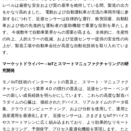
レベルは厳密な安全および質の基準を維持している間、製造の出力
をかなり高めました。 電動および自動運転車が主流の車両市場に参
加するにつれて、近接センサーは自律的な運行、衝突回避、自動駐
車および他の先進的な運転者の援助機能で重要な役割を果たしま
す。 今後数年で自動車業界からの需要が高まる。 全体的に、生産性
の向上、人的エラーの低減、および近接センサー提供の安全性の向
上が、製造工場や自動車会社が高度な自動化技術を取り入れていま
す。
マーケットドライバー - IoTとスマートマニュファクチャリングの研
究開発
モノ(IoT)技術のインターネットの普及と、スマート・マニュファク
チャリングという業界 4.0 の慣行の普及は、近接センサー・ベンダ
ーの新しい成長経路を明らかにしています。 これらの高度な製造パ
ラダイムの心臓は、接続されたデバイス、リアルタイムのデータ収
集、クラウドコンピューティング、および分析を使用して、運用と
資産運用を最適化します。 近接センサーは、さまざまなIoTデバイス
やスマートマシンに広く組み込まれており、より効果的なリモート
モニタリング、予測保守、プロセス最適化機能を実現します。 たと