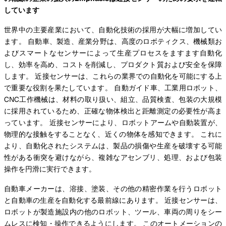
しています
世界中の主要産業において、自動化技術の採用が大幅に増加してい
ます。 自動車、製造、産業分野は、高度のロボティクス、機械類お
よびスマートなセンサーによって生産プロセスをますます自動化
し、効率を高め、コストを削減し、プロダクト質および安全を保障
します。 近接センサーは、これらの業界での自動化を可能にする上
で重要な役割を果たしています。 自動ガイド車、工業用ロボット、
CNC工作機械は、材料の取り扱い、組立、品質検査、包装の大規模
に採用されているため、正確な物体検出と距離測定の必要性が高ま
っています。 近接センサーにより、ロボットアームや自動装置が、
物理的な接触をすることなく、近くの物体を感知できます。 これに
より、自動化されたシステムは、製品の損傷や生産を破壊する可能
性がある衝突を避けながら、複雑なアセンブリ、処理、および包装
操作を円滑に実行できます。
自動車メーカーは、溶接、塗装、その他の精密作業を行うロボット
と自動車の生産を自動化する最前線にあります。 近接センサーは、
ロボットが製造施設内の他のロボット、ツール、車両の周りをシー
ムレスに検知・操作できるようにします。 このオートメーションの