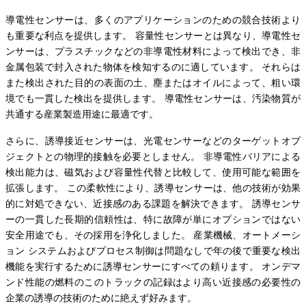
導電性センサーは、多くのアプリケーションのための競合技術より
も重要な利点を提供します。 容量性センサーとは異なり、導電性セ
ンサーは、プラスチックなどの非導電性材料によって検出でき、非
金属包装で封入された物体を検知するのに適しています。 それらは
また検出された目的の表面の土、塵またはオイルによって、粗い環
境でも一貫した検出を提供します。 導電性センサーは、汚染物質が
共通する産業製造用途に最適です。
さらに、誘導接近センサーは、光電センサーなどのターゲットオブ
ジェクトとの物理的接触を必要としません。 非導電性バリアによる
検出能力は、磁気および容量性代替と比較して、使用可能な範囲を
拡張します。 この柔軟性により、誘導センサーは、他の技術が効果
的に対処できない、近接感のある課題を解決できます。 誘導センサ
ーの一貫した長期的信頼性は、特に故障が単にオプションではない
安全用途でも、その採用を浄化しました。 産業機械、オートメーシ
ョン システムおよびプロセス制御は問題なしで年の後で重要な検出
機能を実行するために誘導センサーにすべての頼ります。 オンデマ
ンド性能の燃料のこのトラックの記録はより高い近接感の必要性の
企業の誘導の技術のために絶えず好みます。