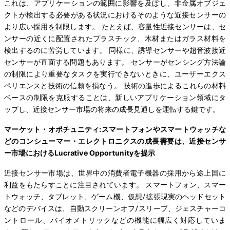
これは、アプリケーションの範囲に影響を及ぼし、非金属オブジェ
クトが検出する必要がある状況におけるそのような近接センサーの
より広い採用を制限します。 たとえば、容量性近接センサーは、セ
ンサーの近くに配置されたプラスチック、木材またはガラス材料を
検出するのに苦労しています。 同様に、誘導センサーや超音波接近
センサーが直面する問題もあります。 センサーがセンシング方法論
の制限により重要なタスクを実行できないときに、ユーザーエクス
ペリエンスと技術の信頼を損なう。 技術の進歩によるこれらの材料
ベースの制限を克服することは、新しいアプリケーション領域にタ
ップし、近接センサー市場の将来の成長見通しを運転する鍵です。
マーケット・オポチュニティ:スマートフォンやスマートウォッチな
どのコンシューマー・エレクトロニクスの成長需要は、近接センサ
ー市場におけるLucrative Opportunityを提示
近接センサー市場は、世界中の消費者電子機器の採用から途上国に
利益をもたらすことに注目されています。 スマートフォン、スマー
トウォッチ、タブレット、ゲーム機、仮想/拡張現実のヘッドセット
などのデバイスは、自動スクリーンオフ/スリープ、ジェスチャーコ
ントロール、バイオメトリックなどの機能に幅広く対応していま