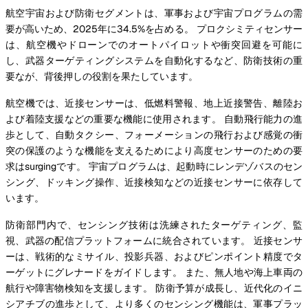
航空宇宙および防衛セグメントは、軍事および宇宙プログラムの需
要が高いため、2025年に34.5%を占める。 プロクシミティセンサー
は、航空機やドローンでのオートパイロットや衝突回避を可能に
し、武器ターゲティングシステムを自動化するなど、防衛技術の重
要なが、背後押しの役割を果たしています。
航空機では、近接センサーは、低燃料警報、地上近接警告、離陸お
よび着陸支援などの重要な機能に使用されます。 自動飛行能力の進
歩として、自動タクシー、フォーメーションの飛行および感覚の衝
突の保護のような機能を支えるためにより高度センサーのための要
求はsurgingです。 宇宙プログラムは、起動時にレンデゾバスのセン
シング、ドッキング操作、近接検知などの近接センサーに依存して
います。
防衛部門内で、センシング技術は洗練されたターゲティング、監
視、武器の配信プラットフォームに統合されています。 近接センサ
ーは、戦術的なミサイル、投影兵器、およびピンポイント精度でタ
ーゲットにグレナードをガイドします。 また、無人地や海上車両の
航行や障害物検知を支援します。 防衛予算が成長し、近代化のイニ
シアチブの進歩として、より多くのセンシング機能は、軍事プラッ