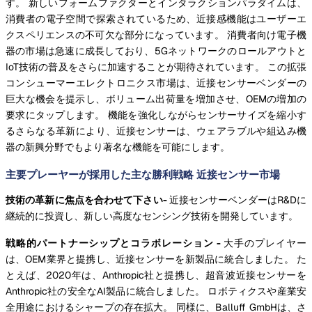
す。 新しいフォームファクターとインタラクションパラダイムは、
消費者の電子空間で探索されているため、近接感機能はユーザーエ
クスペリエンスの不可欠な部分になっています。 消費者向け電子機
器の市場は急速に成長しており、5Gネットワークのロールアウトと
IoT技術の普及をさらに加速することが期待されています。 この拡張
コンシューマーエレクトロニクス市場は、近接センサーベンダーの
巨大な機会を提示し、ボリューム出荷量を増加させ、OEMの増加の
要求にタップします。 機能を強化しながらセンサーサイズを縮小す
るさらなる革新により、近接センサーは、ウェアラブルや組込み機
器の新興分野でもより著名な機能を可能にします。
主要プレーヤーが採用した主な勝利戦略 近接センサー市場
技術の革新に焦点を合わせて下さい-
近接センサーベンダーはR&Dに
継続的に投資し、新しい高度なセンシング技術を開発しています。
戦略的パートナーシップとコラボレーション -
大手のプレイヤー
は、OEM業界と提携し、近接センサーを新製品に統合しました。 た
とえば、2020年は、Anthropic社と提携し、超音波近接センサーを
Anthropic社の安全なAI製品に統合しました。 ロボティクスや産業安
全用途におけるシャープの存在拡大。 同様に、Balluff GmbHは、さ