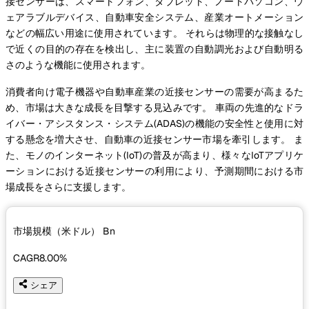
接センサーは、スマートフォン、タブレット、ノートパソコン、ウ
ェアラブルデバイス、自動車安全システム、産業オートメーション
などの幅広い用途に使用されています。 それらは物理的な接触なし
で近くの目的の存在を検出し、主に装置の自動調光および自動明る
さのような機能に使用されます。
消費者向け電子機器や自動車産業の近接センサーの需要が高まるた
め、市場は大きな成長を目撃する見込みです。 車両の先進的なドラ
イバー・アシスタンス・システム(ADAS)の機能の安全性と使用に対
する懸念を増大させ、自動車の近接センサー市場を牽引します。 ま
た、モノのインターネット(IoT)の普及が高まり、様々なIoTアプリケ
ーションにおける近接センサーの利用により、予測期間における市
場成長をさらに支援します。
市場規模（米ドル）
Bn
CAGR
8.00%
シェア