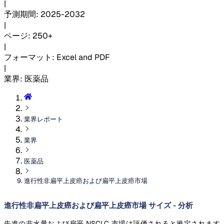
|
予測期間
:
2025-2032
|
ページ
:
250+
|
フォーマット
:
Excel and PDF
|
業界
:
医薬品
業界レポート
業界
医薬品
進行性非扁平上皮癌および扁平上皮癌市場
進行性非扁平上皮癌および扁平上皮癌市場 サイズ - 分析
先進の非水量および扁平 NSCLC 市場は評価されると推定されます