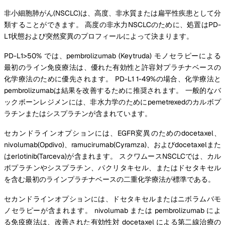
非小細胞肺がん(NSCLC)は、高度、非水質または扁平性疾患として分
類することができます。 高度の非水力NSCLCのために、処置はPD-
L1状態および突然変異のプロフィールによって決まります。
PD-L1>50% では、pembrolizumab (Keytruda) モノセラピーによる
最初のライン免疫療法は、優れた有効性と許容対プラチナベースの
化学療法のために優先されます。 PD-L1 1-49%の場合、化学療法と
pembrolizumabは結果を改善するために推奨されます。 一般的なバ
ックボーンレジメンには、非水力学のためにpemetrexedのカルボプ
ラチンまたはシスプラチンが含まれています。
セカンドラインオプションには、EGFR変異のためのdocetaxel、
nivolumab(Opdivo)、ramucirumab(Cyramza)、およびdocetaxelまた
はerlotinib(Tarceva)が含まれます。 スクワムースNSCLCでは、カル
ボプラチンやシスプラチン、パクリタキセル、またはドセタキセル
を含む最初のラインプラチナベースの二重化学療法が標準である。
セカンドラインオプションには、ドセタキセルまたはニボラムバモ
ノセラピーが含まれます。 nivolumab または pembrolizumab によ
る免疫療法は、改善された有効性対 docetaxel による第二線治療の