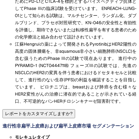
ためにPD-L1とCTLA-4を標的とするバイスペクティブ抗体と
してPhase IIIの臨床試験を受けています。 ENREACH-LUNG-
01として知られる試験は、マルチセンター、ランダム化、ダブ
ルブリンド、プラセボ対照研究で、KN-046の安全性と有効性
を評価し、期待できないまたは転移性扁平を有する患者のため
の化学療法と組み合わせて設計されています。
江蘇Hengruiの薬によって開発されるPyrotinibはHER2陽性の
高度の固体腫瘍を、非squamous非小さい細胞肺癌(NSCLC)を
含む扱うためのPhase IIIの試験で現在あります。 進行中の
PYRAMID-1 (NCT04447118) フェーズIIIの試験では、先進の
NSCLCのHER2の変異を伴う患者におけるドセタキセルと比較
して、進行性のない生存(PFS)の利益を確認することを目指し
ています。 ピロチニブは、breastおよび肺癌を含む様々な
HER2変性がんの治療に潜在的であることが示されている経
口、不可逆的なパンHERチロシンキナーゼ阻害剤です。
レポートをカスタマイズしますか?
進行性非扁平上皮癌および扁平上皮癌市場 セグメンテーション
モレキュレタイプ