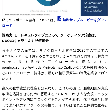
このレポートの詳細については、
無料サンプルコピーをダウン
ロード
洞察力, モーレキュレタイプによって: ターゲティング治療は、
NSCLCを支配します 治療風景
分子タイプの面では、モノクローナル抗体は2025年の市場での
47.9%のシェアを保持すると予想され、がんの進行を促進する特定の
分子に対する標的アプローチに陥ります。
pembrolizumab(Keytruda)やnivolumab(Opdivo)などの免疫療法薬な
どのモノクローナル抗体は、新しい精密腫瘍学の時代を築き上げて
います。
従来の化学療法代理店とは異なり、これらの薬は、腫瘍細胞が免疫
破壊を蒸発させるために悪用するPD-1/PD-L1のような免疫チェック
ポイントを選択的にブロックすることができます。 化学療法と比較
して最小限のオフターゲの毒性で、それらは優れた全体的な生存と