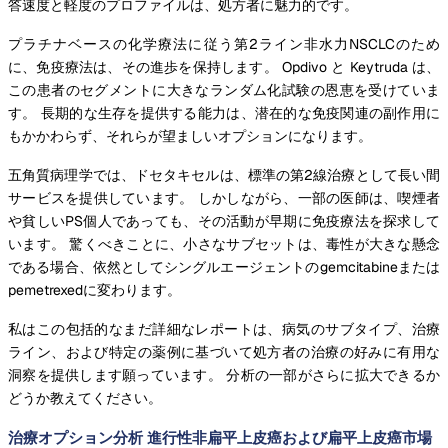
答速度と軽度のプロファイルは、処方者に魅力的です。
プラチナベースの化学療法に従う第2ライン非水力NSCLCのため
に、免疫療法は、その進歩を保持します。 Opdivo と Keytruda は、
この患者のセグメントに大きなランダム化試験の恩恵を受けていま
す。 長期的な生存を提供する能力は、潜在的な免疫関連の副作用に
もかかわらず、それらが望ましいオプションになります。
五角質病理学では、ドセタキセルは、標準の第2線治療として長い間
サービスを提供しています。 しかしながら、一部の医師は、喫煙者
や貧しいPS個人であっても、その活動が早期に免疫療法を探求して
います。 驚くべきことに、小さなサブセットは、毒性が大きな懸念
である場合、依然としてシングルエージェントのgemcitabineまたは
pemetrexedに変わります。
私はこの包括的なまだ詳細なレポートは、病気のサブタイプ、治療
ライン、および特定の薬例に基づいて処方者の治療の好みに有用な
洞察を提供します願っています。 分析の一部がさらに拡大できるか
どうか教えてください。
治療オプション分析 進行性非扁平上皮癌および扁平上皮癌市場