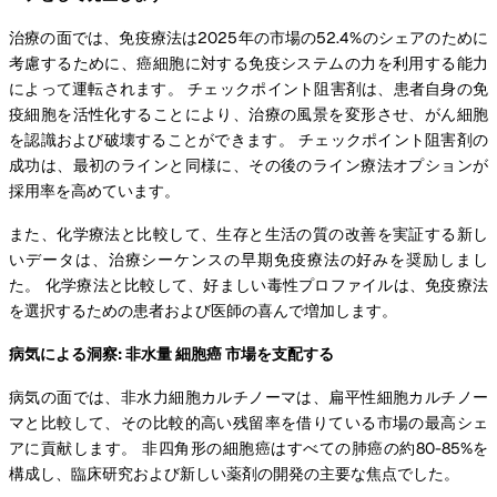
治療の面では、免疫療法は2025年の市場の52.4%のシェアのために
考慮するために、癌細胞に対する免疫システムの力を利用する能力
によって運転されます。 チェックポイント阻害剤は、患者自身の免
疫細胞を活性化することにより、治療の風景を変形させ、がん細胞
を認識および破壊することができます。 チェックポイント阻害剤の
成功は、最初のラインと同様に、その後のライン療法オプションが
採用率を高めています。
また、化学療法と比較して、生存と生活の質の改善を実証する新し
いデータは、治療シーケンスの早期免疫療法の好みを奨励しまし
た。 化学療法と比較して、好ましい毒性プロファイルは、免疫療法
を選択するための患者および医師の喜んで増加します。
病気による洞察: 非水量 細胞癌 市場を支配する
病気の面では、非水力細胞カルチノーマは、扁平性細胞カルチノー
マと比較して、その比較的高い残留率を借りている市場の最高シェ
アに貢献します。 非四角形の細胞癌はすべての肺癌の約80-85%を
構成し、臨床研究および新しい薬剤の開発の主要な焦点でした。