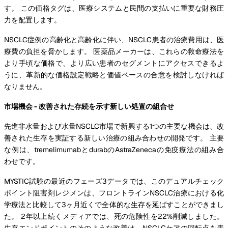
す。 この価格タグは、医療システムと民間の支払いに重要な財務圧
力を配置します。
NSCLC症例の高齢化と高齢化に伴い、NSCLC患者の治療費用は、医
療費の負担を脅かします。 医薬品メーカーは、これらの救命療法を
より手頃な価格で、より広い患者のセグメントにアクセスできるよ
うに、革新的な価格設定戦略と価値ベースの合意を検討しなければ
なりません。
市場機会 - 改善された存続を示す新しい処置の組合せ
先進非水量および水量NSCLC市場で新興する1つの主要な機会は、改
善された生存を実証する新しい治療の組み合わせの開発です。 主要
な例は、tremelimumabとdurabのAstraZenecaの免疫療法の組み合
わせです。
MYSTIC試験の最近のフェーズ3データでは、このデュアルチェック
ポイント阻害剤レジメンは、フロントラインNSCLC治療における化
学療法と比較して3ヶ月近くで全体的な生存を延ばすことができまし
た。 2年以上続くメディアでは、死の危険性を22%削減しました。
生存エンドポイントのそのような改善は、NSCLCケアの回転点を表