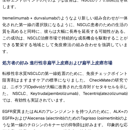
します。
tremelimumab + durvalumabのようなより新しい組み合わせが一体
化された第一線の選択肢になるように、NSCLC患者のための生活の
質を高めると同時に、彼らは大幅に長寿を延長する可能性がある。
この成功は、NSCLC治療市場で持続的な成長機会を駆動することが
できる繁栄する地域として免疫療法の組み合わせを強調していま
す。
処方者の好み 進行性非扁平上皮癌および扁平上皮癌市場
転移性非水質NSCLCの第一線処置のために、免疫チェックポイント
阻害剤はますますケアの標準になりました。 CheckMateの研究で
は、ニボラブ(Opdivo)が大幅に改善された生存対ドセタキセルを示し
た。 NSCLC、Keytruda(pembrolizumab)、Tecentriq(atezolizumab)
では、有効性も実証されています。
EGFR変異またはALKのアレンジメントを持つ人のために、ALK+の
EGFR+およびAlecensa (alectinib)のためのTagrisso (osimertinib)のよ
うな第一線のチロシンのキナーゼの抑制剤は好みます。 印象的な応