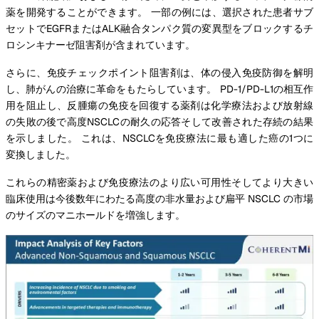
薬を開発することができます。 一部の例には、選択された患者サブ
セットでEGFRまたはALK融合タンパク質の変異型をブロックするチ
ロシンキナーゼ阻害剤が含まれています。
さらに、免疫チェックポイント阻害剤は、体の侵入免疫防御を解明
し、肺がんの治療に革命をもたらしています。 PD-1/PD-L1の相互作
用を阻止し、反腫瘍の免疫を回復する薬剤は化学療法および放射線
の失敗の後で高度NSCLCの耐久の応答そして改善された存続の結果
を示しました。 これは、NSCLCを免疫療法に最も適した癌の1つに
変換しました。
これらの精密薬および免疫療法のより広い可用性そしてより大きい
臨床使用は今後数年にわたる高度の非水量および扁平 NSCLC の市場
のサイズのマニホールドを増強します。