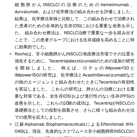
細胞肺がん(NSCLC)の治療のためのtremelimumab、
durvalumab、および化学療法の組み合わせを評価しました。
結果は、化学療法単独と比較して、この組み合わせで治療され
た患者のための全体的な生存(OS)における重要な改善を示し
た。 組み合わせ療法は、NSCLC治療で重要な一歩を踏み出す
ことで、この患者グループにおける生存成績を高めることに特
に効果的でした。
Rocheは、非小細胞肺がん(NSCLC)免疫療法市場でその位置を
強化するために、Tecentriq(atezolizumab)のための追加の研究
を開始しました。 例えば、ロチェのIMpower130と
IMpower150の研究は、化学療法とAvastin(bevacizumab)など
の他のエージェントと組み合わせたときにTecentriqの有効性
を実証しました。 これらの研究は、肺がんの治療における重
要な対策である、全生存(OS)および進行性のない生存(PFS)の
改善を示した。 これらの試験の成功は、TecentriqがNSCLCの
基礎療法としての役割を固着させ、さらに様々な組み合わせ法
での使用を拡大しました。
江蘇Alphamab BiopharmaceuticalsによるErfonrilimab (KN-
046)は、現在、先進的なスクワムース非小細胞肺癌(NSCLC)の