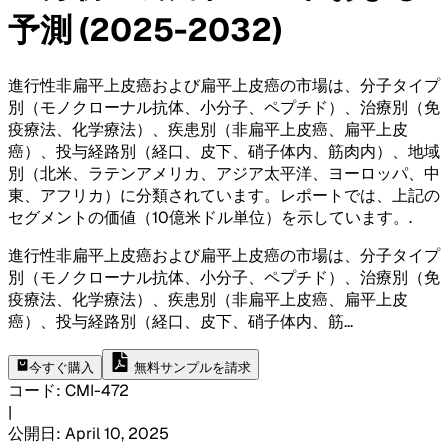
予測 (2025-2032)
進行性非扁平上皮癌および扁平上皮癌の市場は、分子タイプ
別（モノクローナル抗体、小分子、ペプチド）、治療別（免
疫療法、化学療法）、疾患別（非扁平上皮癌、扁平上皮
癌）、投与経路別（経口、皮下、硝子体内、筋肉内）、地域
別（北米、ラテンアメリカ、アジア太平洋、ヨーロッパ、中
東、アフリカ）に分類されています。レポートでは、上記の
セグメントの価値（10億米ドル単位）を示しています。
.
進行性非扁平上皮癌および扁平上皮癌の市場は、分子タイプ
別（モノクローナル抗体、小分子、ペプチド）、治療別（免
疫療法、化学療法）、疾患別（非扁平上皮癌、扁平上皮
癌）、投与経路別（経口、皮下、硝子体内、筋
...
今すぐ購入
無料サンプルを請求
コード
:
CMI-
472
|
公開日
:
April 10, 2025