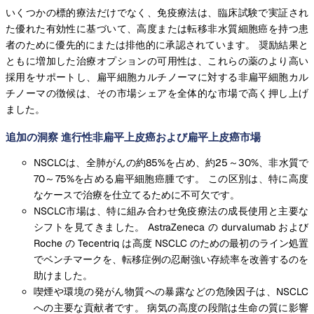
いくつかの標的療法だけでなく、免疫療法は、臨床試験で実証され
た優れた有効性に基づいて、高度または転移非水質細胞癌を持つ患
者のために優先的にまたは排他的に承認されています。 奨励結果と
ともに増加した治療オプションの可用性は、これらの薬のより高い
採用をサポートし、扁平細胞カルチノーマに対する非扁平細胞カル
チノーマの徴候は、その市場シェアを全体的な市場で高く押し上げ
ました。
追加の洞察 進行性非扁平上皮癌および扁平上皮癌市場
NSCLCは、全肺がんの約85%を占め、約25～30%、非水質で
70～75%を占める扁平細胞癌腫です。 この区別は、特に高度
なケースで治療を仕立てるために不可欠です。
NSCLC市場は、特に組み合わせ免疫療法の成長使用と主要な
シフトを見てきました。 AstraZeneca の durvalumab および
Roche の Tecentriq は高度 NSCLC のための最初のライン処置
でベンチマークを、転移症例の忍耐強い存続率を改善するのを
助けました。
喫煙や環境の発がん物質への暴露などの危険因子は、NSCLC
への主要な貢献者です。 病気の高度の段階は生命の質に影響