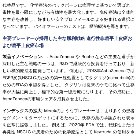
代替品です。 化学療法のバックボーンは病理学に基づいて選ばれ、
毒性を最小限にしながら有効性を最大化します。 免疫療法は全体的
な生存を改善し、好ましい安全プロフィールによる好まれる選択に
なっています。 バイオマーカーのテストは、標的療法を導きます。
主要プレーヤーが採用した主な勝利戦略 進行性非扁平上皮癌お
よび扁平上皮癌市場
製品イノベーション
: : : AstraZeneca や Roche などの主要な選手が
採用した主な戦略の一つは、R&D で継続的な投資を行っており、新
しい標的療法を開発しています。 例えば、2018年AstraZenecaでは
EGFR変異NSCLCのための第一線処置としてタグリソ(osimertinib)の
ためのFDAの承認を得ました。 タグリソは従来のケモに比べて生存
率が大幅に向上し、標準的な第一線治療になります。 その成功は、
AstraZenecaの市場シェアを成長させました。
インデックスの拡大
: Merckのようなプレーヤーは、より多くの患者
セグメントをターゲットにするために、既存の薬の承認された表示
を正常に拡張しました。 例えば、2020年 FDA では、転移性または
再発性 NSCLC の患者のための化学療法として Keytruda の使用を承