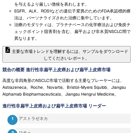
を与えるより厳しい徴候を表わします。
EGFR、ALK、ROS1などの遺伝子変異のためのFDA承認標的療
法は、パーソナライズされた治療に集中しています。
治療のモダリティは、プラチナベースの化学療法および免疫チ
ェックポイント阻害剤を含む、扁平および非水質NSCLC間で
異なります。
主要な市場トレンドを理解するには、サンプルをダウンロード
してくださいレポート。
競合の概要 進行性非扁平上皮癌および扁平上皮癌市場
高度な非四角形のNSCLC市場で活動する主要なプレーヤーには、
Astrazeneca、Roche、Novartis、Bristol-Myers Squibb、Jiangsu
Alphamab Biopharmaceuticals、Jiangsu Hengrui Medicine。
進行性非扁平上皮癌および扁平上皮癌市場
リーダー
アストラゼネカ
ロチェ