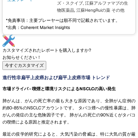
ズ・スクイブ, 江蘇アルファマブの生
物医薬品, 江蘇HengRuiの薬
その他
*免責事項：主要プレーヤーは順不同で記載されています。
*出典：Coherent Market Insights
カスタマイズされたレポートを購入しますか?
お知らせください！
今すぐカスタマイズ
進行性非扁平上皮癌および扁平上皮癌市場 トレンド
市場ドライバ - 喫煙と環境リスクによるNSCLCの高い発生
肺がんは、がんの死亡率の最も大きな原因であり、全肺がん症例の
約80-85%のNSCLCアカウントです。 タバコ煙への慢性暴露は、肺
がんの発症の主な危険因子です。 肺がんの死亡の90%近くがタバコ
の喫煙による原因と推定されます。
最近の疫学的研究によると、大気汚染の脅威は、特に大気の質が厳