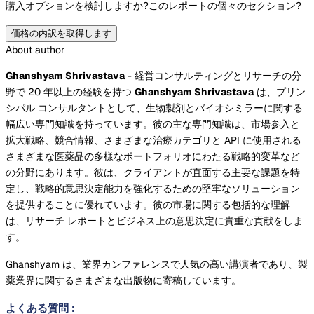
購入オプションを検討しますか?
このレポートの個々のセクション?
価格の内訳を取得します
About author
Ghanshyam Shrivastava
- 経営コンサルティングとリサーチの分
野で 20 年以上の経験を持つ
Ghanshyam Shrivastava
は、プリン
シパル コンサルタントとして、生物製剤とバイオシミラーに関する
幅広い専門知識を持っています。彼の主な専門知識は、市場参入と
拡大戦略、競合情報、さまざまな治療カテゴリと API に使用される
さまざまな医薬品の多様なポートフォリオにわたる戦略的変革など
の分野にあります。彼は、クライアントが直面する主要な課題を特
定し、戦略的意思決定能力を強化するための堅牢なソリューション
を提供することに優れています。彼の市場に関する包括的な理解
は、リサーチ レポートとビジネス上の意思決定に貴重な貢献をしま
す。
Ghanshyam は、業界カンファレンスで人気の高い講演者であり、製
薬業界に関するさまざまな出版物に寄稿しています。
よくある質問
: