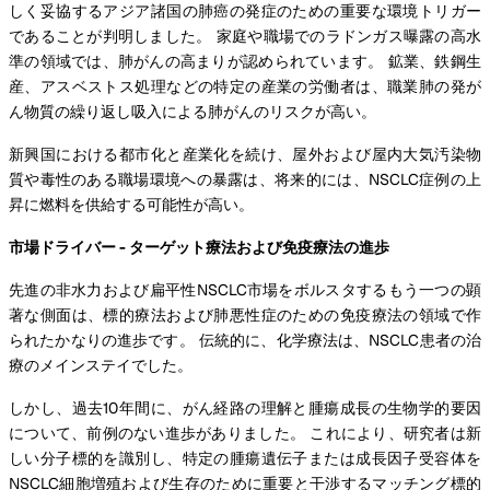
しく妥協するアジア諸国の肺癌の発症のための重要な環境トリガー
であることが判明しました。 家庭や職場でのラドンガス曝露の高水
準の領域では、肺がんの高まりが認められています。 鉱業、鉄鋼生
産、アスベストス処理などの特定の産業の労働者は、職業肺の発が
ん物質の繰り返し吸入による肺がんのリスクが高い。
新興国における都市化と産業化を続け、屋外および屋内大気汚染物
質や毒性のある職場環境への暴露は、将来的には、NSCLC症例の上
昇に燃料を供給する可能性が高い。
市場ドライバー - ターゲット療法および免疫療法の進歩
先進の非水力および扁平性NSCLC市場をボルスタするもう一つの顕
著な側面は、標的療法および肺悪性症のための免疫療法の領域で作
られたかなりの進歩です。 伝統的に、化学療法は、NSCLC患者の治
療のメインステイでした。
しかし、過去10年間に、がん経路の理解と腫瘍成長の生物学的要因
について、前例のない進歩がありました。 これにより、研究者は新
しい分子標的を識別し、特定の腫瘍遺伝子または成長因子受容体を
NSCLC細胞増殖および生存のために重要と干渉するマッチング標的