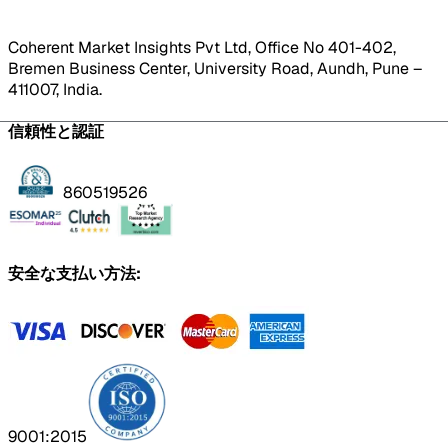
Coherent Market Insights Pvt Ltd, Office No 401-402,
Bremen Business Center, University Road, Aundh, Pune –
411007, India.
信頼性と認証
860519526
安全な支払い方法:
9001:2015