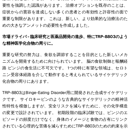
要性を強調した認識があります。 治療オプションを既存のことは、
症状からの寛容を達成しない多くの患者との有効性と許容性の面で
重要な制限があります。 これは、新しい、より効果的な治療法のた
めの大きなアンメットの必要性を作成しました。
市場ドライバ - 臨床研究と医薬品開発の進歩、特にTRP-8803のよう
な精神医学化合物の周りに。
重要な研究の努力は、食欲を調節することを目的とした新しいメカ
ニズムを開発するために向けられています。 脳の食欲制御と報酬経
路 ビンジの食生活に不可欠です。 1つの特に有望な領域は、セロト
ニン受容体経路を介して動作すると考えられているサイケデリック
化合物の周りにあります。
TRP-8803はBinge-Eating Disorder用に開発された合成サイケデリッ
クです。 サイロキービンのような古典的なサイケデリックの精神活
性特性を模倣しますが、安全リスクを減らすために、その化学構造
の変更で設計されています。 初期段階の臨床試験では、ビンジのエ
ピソードの頻度だけでなく、身体のイメージと食物の占有にリンク
されている心理的な苦痛を減らすためにTRP-8803のための約束を示