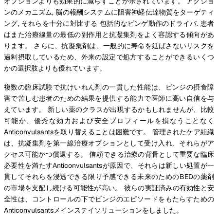
オプションよりも効果的に減らすことが示されています。 アクショ
ンのメカニズム, 脳の報酬システムに阻害神経伝達物質をターゲティ
ング, それらを十分に対比する 包括的なビンゲ動作のドライバ. 患者
はまた治療線量の最低の副作用と抗凝集剤をよく容認する傾向があ
ります。 さらに、抗凝集剤は、一般的に寿命を延ばさないリスクを
過剰摂取しているため、外来の設定で処方することができるいくつ
かの選択肢よりも優れています。
複数の臨床試験で抗けいれん剤の一貫した性能は、ビンジの摂食障
害で苦しむ患者のための結果を提供する能力で医師に高い自信を与
えています。 新しい薬のクラスが出現するかもしれませんが、比較
可能か、優秀な効力および安全プロフィールを損なうことなく
Anticonvulsantsを取り替えることは困難です。 管理されたケア組織
は、抗凝集剤を第一線治療オプションとして受け入れ、それらがア
クセス可能かつ償還する。 信頼できる治療の背骨として重要な臨床
必要性を満たすAnticonvulsantsが原因で、それらは新しい処置が一
貫してそれらを浸透できる限り予感できる未来のためのBEDの薬剤
の市場を支配し続ける可能性が高い。 彼らの実証済みの有効性と安
全性は、コントロールの下でビンジのエピソードをもたらすための
Anticonvulsantsメインステイソリューションをしました。