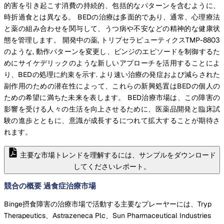
的害を引き起こす消費の持続的、包括的なパターンを含むように、
時折過食とは異なる。 BEDの治療は多面的であり、通常、心理療法
と薬の組み合わせを関与して、うつ病や不安などの精神的な健康状
態を管理します。 開発中の薬, トリプセラピューティクスTMP-8803
のような, 動作パターンを変更し、ビンジのエピソードを制御するた
めにサイケデリックのような新しいアプローチを活用することによ
り、BEDの処理に約束を示す. より速い治療の発症および減らされた
副作用のための潜在性によって、これらの新興処置はBEDの個人の
ための希望に満ちた未来を表します。 BED治療市場は、この障害の
影響を受ける人々の生活を向上させるために、医薬品開発と臨床試
験の進歩とともに、意識が成長するにつれて拡大することが期待さ
れます。
主要な市場トレンドを理解するには、サンプルをダウンロード
してくださいレポート。
競合の概要 過食症治療市場
Binge摂食障害の治療市場で活動する主要なプレーヤーには、Tryp
Therapeutics、Astrazeneca Plc、Sun Pharmaceutical Industries