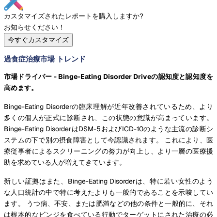
カスタマイズされたレポートを購入しますか?
お知らせください！
今すぐカスタマイズ
過食症治療市場 トレンド
市場ドライバー - Binge-Eating Disorder Driveの認知度と認知度を
高めます。
Binge-Eating Disorderの臨床理解が近年改善されているため、より
多くの個人が正式に診断され、この状態の意識が高まっています。
Binge-Eating DisorderはDSM-5およびICD-10のような主流の診断シ
ステムの下で別の摂食障害として今認識されます。 これにより、医
療従事者によるスクリーニングの努力が向上し、より一層の医療援
助を求めている人が増えてきています。
新しい証拠はまた、Binge-Eating Disorderは、特に若い女性のよう
な人口統計の中で特に考えたよりも一般的であることを示唆してい
ます。 うつ病、不安、または肥満などの他の条件と一般的に、それ
は根本的なビンジを食べている行動でターゲットにされた治療の必