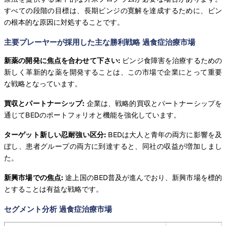
すべての段階の目標は、長期ビンジの寛解を達成するために、ビン
の根本的な原因に対処することです。
主要プレーヤーが採用した主な勝利戦略 過食症治療市場
新薬の開発に焦点を合わせて下さい:
ビンジ食障害を治療するための
新しく革新的な薬を開発することは、この市場で企業にとって重要
な戦略となっています。
買収とパートナーシップ:
企業は、戦略的買収とパートナーシップを
通じてBEDのポートフォリオと機能を強化しています。
ターゲット新しい忍耐強い区分:
BEDは大人と青年の両方に影響を及
ぼし、患者グループの両方に到達すると、同社の収益が増加しまし
た。
新興市場での焦点:
途上国のBED普及が進んでおり、新興市場を標的
とすることは有益な戦略です。
セグメント分析 過食症治療市場