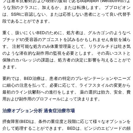
プは通常抗鬱剤および喫煙の援助であるbupropion (Wellbutrin)のよ
うな別のクラスに、加えるか、または転換します。 ブプロピオン
は、SSRIに容認しない、または応答しない患者にとって良い代替手
段であることができます。
重く、扱いにくいBEDのために、処方者は、グルカゴンのようなペ
プチッド1の受容器のアゴニストを試みるかもしれません食欲を減ら
す。 注射可能な処方のみ体重管理薬として、リラグルチドは吐き気
のような潜在的な副作用の監視を必要とします。 その高いコストと
保険のカバレッジの課題は、処方者の決定に影響を与えることがで
きます。
要約では、BED治療は、患者の特定のプレゼンテーションやニーズ
に細心の注意を払って、必要に応じて、ライフスタイルの変更から
最初のライン抗鬱剤への進行をします。 薬の選択は効力、安全、費
用および副作用のプロフィールによって決まります。
治療オプション分析 過食症治療市場
摂食障害(BED)は、条件の重症度と段階に応じて様々なオプションを
介して処理することができます。 BEDは、ビンジのエピソードの頻