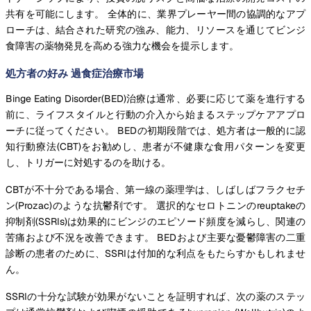
共有を可能にします。 全体的に、業界プレーヤー間の協調的なアプ
ローチは、結合された研究の強み、能力、リソースを通じてビンジ
食障害の薬物発見を高める強力な機会を提示します。
処方者の好み 過食症治療市場
Binge Eating Disorder(BED)治療は通常、必要に応じて薬を進行する
前に、ライフスタイルと行動の介入から始まるステップケアアプロ
ーチに従ってください。 BEDの初期段階では、処方者は一般的に認
知行動療法(CBT)をお勧めし、患者が不健康な食用パターンを変更
し、トリガーに対処するのを助ける。
CBTが不十分である場合、第一線の薬理学は、しばしばフラクセチ
ン(Prozac)のような抗鬱剤です。 選択的なセロトニンのreuptakeの
抑制剤(SSRIs)は効果的にビンジのエピソード頻度を減らし、関連の
苦痛および不況を改善できます。 BEDおよび主要な憂鬱障害の二重
診断の患者のために、SSRIは付加的な利点をもたらすかもしれませ
ん。
SSRIの十分な試験が効果がないことを証明すれば、次の薬のステッ