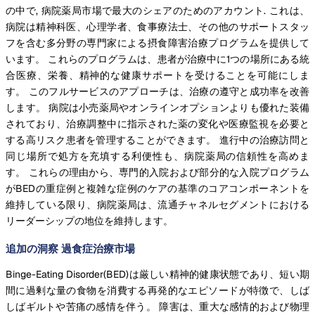
の中で, 病院薬局市場で最大のシェアのためのアカウント. これは、
病院は精神科医、心理学者、食事療法士、その他のサポートスタッ
フを含む多分野の専門家による摂食障害治療プログラムを提供して
います。 これらのプログラムは、患者が治療中に1つの場所にある統
合医療、栄養、精神的な健康サポートを受けることを可能にしま
す。 このフルサービスのアプローチは、治療の遵守と成功率を改善
します。 病院は小売薬局やオンラインオプションよりも優れた装備
されており、治療調整中に指示された薬の変化や医療監視を必要と
する高リスク患者を管理することができます。 進行中の治療訪問と
同じ場所で処方を充填する利便性も、病院薬局の信頼性を高めま
す。 これらの理由から、専門的入院および部分的な入院プログラム
がBEDの重症例と複雑な症例のケアの基準のコアコンポーネントを
維持している限り、病院薬局は、流通チャネルセグメントにおける
リーダーシップの地位を維持します。
追加の洞察 過食症治療市場
Binge-Eating Disorder(BED)は厳しい精神的健康状態であり、短い期
間に過剰な量の食物を消費する再発的なエピソードが特徴で、しば
しばギルトや苦痛の感情を伴う。 障害は、重大な感情的および物理