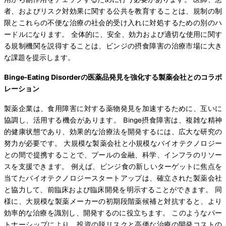
者、およびリスク対効果に関する公共を教育することは、規制の制
限とこれらの不便な治療の社会的受け入れに対処するための別のハ
ードルになります。 全体的に、安全、効力および適切な使用に関す
る規制機関を説得することは、ビンジの摂食障害の治療市場に大き
な課題を提示します。
Binge-Eating Disorderの医薬品発見を強化する製薬会社とのコラボ
レーション
製薬企業は、食用障害に対する薬物発見を加速するために、互いに
協調し、活用する機会があります。 Binge摂食障害は、複雑な精神
的健康状態であり、効果的な治療法を開発するには、広大な研究の
努力が必要です。 大規模な製薬会社と小規模なバイオテクノロジー
との間で提携することで、プールの金融、科学、インフラのリソー
スを支援できます。 例えば、ビンジ食の新しいターゲットに焦点を
当てたバイオテクノロジースタートアップは、確立された製薬会社
と協力して、前臨床および臨床開発を明示することができます。 同
様に、大規模な製薬メーカーの初期段階薬候補と対抗すると、より
効率的な治療を識別し、開発するのに役立ちます。 このようなパー
トナーシップにより、投資の脱リスクと高価な治療の開発コストの