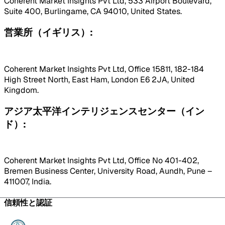
Coherent Market Insights Pvt Ltd, 533 Airport Boulevard,
Suite 400, Burlingame, CA 94010, United States.
営業所（イギリス）:
Coherent Market Insights Pvt Ltd, Office 15811, 182-184
High Street North, East Ham, London E6 2JA, United
Kingdom.
アジア太平洋インテリジェンスセンター（イン
ド）:
Coherent Market Insights Pvt Ltd, Office No 401-402,
Bremen Business Center, University Road, Aundh, Pune –
411007, India.
信頼性と認証