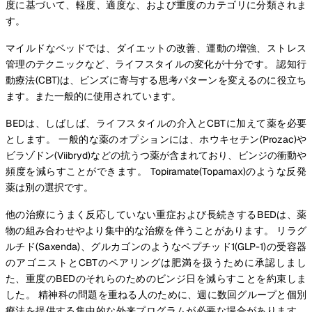
度に基づいて、軽度、適度な、および重度のカテゴリに分類されま
す。
マイルドなベッドでは、ダイエットの改善、運動の増強、ストレス
管理のテクニックなど、ライフスタイルの変化が十分です。 認知行
動療法(CBT)は、ビンズに寄与する思考パターンを変えるのに役立ち
ます。また一般的に使用されています。
BEDは、しばしば、ライフスタイルの介入とCBTに加えて薬を必要
とします。 一般的な薬のオプションには、ホウキセチン(Prozac)や
ビラゾドン(Viibryd)などの抗うつ薬が含まれており、ビンジの衝動や
頻度を減らすことができます。 Topiramate(Topamax)のような反発
薬は別の選択です。
他の治療にうまく反応していない重症および長続きするBEDは、薬
物の組み合わせやより集中的な治療を伴うことがあります。 リラグ
ルチド(Saxenda)、グルカゴンのようなペプチッド1(GLP-1)の受容器
のアゴニストとCBTのペアリングは肥満を扱うために承認しまし
た、重度のBEDのそれらのためのビンジ日を減らすことを約束しま
した。 精神科の問題を重ねる人のために、週に数回グループと個別
療法を提供する集中的な外来プログラムが必要な場合があります。