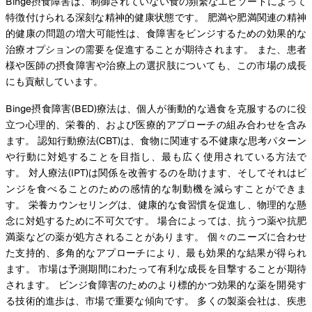
Binge摂食障害は、制御されていない食の頻繁なエピソードによって
特徴付けられる深刻な精神的健康状態です。 肥満や肥満関連の精神
的健康の問題の増大可能性は、食障害をビンジするための効果的な
治療オプションの需要を促進することが期待されます。 また、患者
様や医師の摂食障害や治療上の選択肢についても、この市場の成長
にも貢献しています。
Binge摂食障害(BED)療法は、個人が衝動的な過食を克服するのに役
立つ心理的、栄養的、および医療的アプローチの組み合わせを含み
ます。 認知行動療法(CBT)は、食物に関連する不健康な思考パターン
や行動に対処することを目指し、最も広く使用されている方法で
す。 対人療法(IPT)は関係を改善するのを助けます、そしてそれはビ
ンジを食べることのための感情的な制動機を減らすことができま
す。 栄養カウンセリングは、健康的な食習慣を促進し、物理的な懸
念に対処するために不可欠です。 場合によっては、抗うつ薬や抗肥
満薬などの薬が処方されることがあります。 個々のニーズに合わせ
た支持的、多角的なアプローチにより、最も効果的な結果が得られ
ます。 市場は予測期間にわたって有利な成長を目撃することが期待
されます。 ビンジ食障害のためのより標的かつ効果的な薬を開発す
る技術的進歩は、市場で重要な傾向です。 多くの製薬会社は、疾患