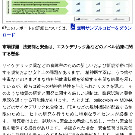
このレポートの詳細については、
無料サンプルコピーをダウン
ロード
市場課題 - 法規制と安全は、エスケデリック薬などのノベル治療に関
する懸念.
サイケデリック薬などの食障害のための新しいおよび新規治療に関
する規制および安全上の課題があります。 精神医学薬は、うつ病や
中毒などのさまざまな精神的健康状態を治療する有望な結果を示し
ているが、彼らは彼らの精神的特性を与えられたリスクを運ぶ。 そ
のような物質の研究と開発に関する厳しい規制は、臨床試験と薬物
承認を遅くする可能性があります。 たとえば、psilocybin や MDMA
などのサイケデリック化合物は、FDA などの規制機関が配置する制
限のために、ヒトの研究を行うために特別なライセンスが必要で
す。 研究者はまた、試験中に安全上の懸念に対処し、十分な安全監
視を確保する必要があります。 承認された場合、安全監視は長期使
用から副作用をチェックするために行う必要があります。 医師、患