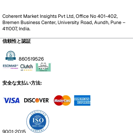
Coherent Market Insights Pvt Ltd, Office No 401-402,
Bremen Business Center, University Road, Aundh, Pune –
411007, India.
信頼性と認証
860519526
安全な支払い方法:
9001:2015