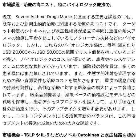
市場課題 - 治療の高コスト、特にバイオロジック療法で。
現在、Severe Asthma Drugs Marketに直面する主要な課題の1つは、
既存および新興生物的治療に関連する治療の高コストです。 ターゲ
ット特定のシトキネおよび炎症性経路が過去10年間に重度の耐火ア
スマの治療に革命を起こしているモノクローナル抗体などのバイオ
ロジック。 しかし、これらのバイオロジカル薬は、毎年1回あたり
USD 20,000からUSD 50,000の範囲でリスト価格を持っていること
が多い。 バイオロジックのコストが高いため、患者やヘルスケアシ
ステムに大きな負担がかかっています。 保険後の外食費は、多くの
患者様にはまだ禁止されています。 また、生態学的注射を管理する
ための高い資源要件も治療コストを増加させます。 重度の喘息市場
の持続可能性は、高価な治療に対する医薬品の増大によって脅迫さ
れています。 医薬品開発者は、結果ベースの価格設定モデルなどの
戦略を探求し、患者アクセスプログラムを拡大して、より手頃な価
格の新治療を行い、そのアップテイクを増やす必要があります。 し
かし、コストコンダメンツによる治療革新のバランスは、この市場
セグメントの将来の成長のための大きな課題です。
市場機会 - TSLP や IL-5 などのノベル Cytokines と炎症経路を標的