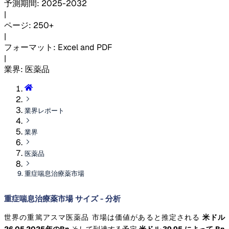
予測期間
:
2025-2032
|
ページ
:
250+
|
フォーマット
:
Excel and PDF
|
業界
:
医薬品
業界レポート
業界
医薬品
重症喘息治療薬市場
重症喘息治療薬市場 サイズ - 分析
世界の重篤アスマ医薬品 市場は価値があると推定される
米ドル
26.05 2025年のBn
そして到達する予定
米ドル 39.95 によって Bn