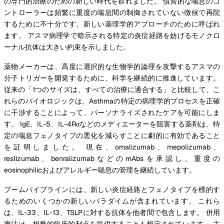
の専門的治療のための新しい時代を群れました。 慣習的な喘息のコ
ントローラーは頻繁に重度の喘息間の制御されていない徴候で再院
するために不十分です、新しい薬理学的アプローチのために呼ばれ
ます。 アスマ病理学で暗示される特定の炎症経路を妨げるモノクロ
ーナル抗体は大きい約束を示しました。
薬物メーカーは、高度に選択的な生物学的論理を攻撃するアスマの
分子トリガーを開発するために、科学を継続的に推進しています。
従来の「1つのサイズは、すべての治療に適合する」と比較して、こ
れらのバイオロジックは、Asthmaの特定の病理学的プロセスを正確
に干渉することによって、パーソナライズされたケアを可能にしま
す。 IgE、IL-5、IL-4Rαなどのメディエーターを阻害する薬剤は、特
定の喘息フェノタイプの悪化を減らすことに劇的に有効であること
を証明しました。 現在、omalizumab、mepolizumab、
reslizumab、benralizumabなどのmAbsを承認し、重度の
eosinophilicおよびアレルギー喘息の管理を継続しています。
ブームパイプラインには、新しい炎症経路とフェノタイプを標的す
るためのいくつかの新しいパラダイムが含まれています。 これら
は、IL-33、IL-13、TSLPに対する抗体を他者間で包含します。 併用
療法は、相乗的臨床的利点を提供することも想定されています。 主