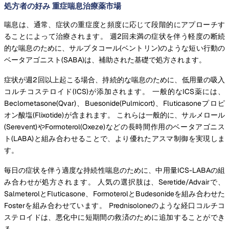
処方者の好み 重症喘息治療薬市場
喘息は、通常、症状の重症度と頻度に応じて段階的にアプローチす
ることによって治療されます。 週2回未満の症状を伴う軽度の断続
的な喘息のために、サルブタコール(ベントリン)のような短い行動の
ベータアゴニスト(SABA)は、補助された基礎で処方されます。
症状が週2回以上起こる場合、持続的な喘息のために、低用量の吸入
コルチコステロイド(ICS)が添加されます。 一般的なICS薬には、
Beclometasone(Qvar)、Buesonide(Pulmicort)、Fluticasoneプロピ
オン酸塩(Flixotide)が含まれます。 これらは一般的に、サルメロール
(Serevent)やFormoterol(Oxeze)などの長時間作用のベータアゴニス
ト(LABA)と組み合わせることで、より優れたアスマ制御を実現しま
す。
毎日の症状を伴う適度な持続性喘息のために、中用量ICS-LABAの組
み合わせが処方されます。 人気の選択肢は、Seretide/Advairで、
SalmeterolとFluticasone、FormoterolとBudesonideを組み合わせた
Fosterを組み合わせています。 Prednisoloneのような経口コルチコ
ステロイドは、悪化中に短期間の救済のために追加することができ
る。