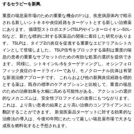
するセラピーを新興.
重度の喘息薬市場のための重要な機会の1つは、疾患病原体内で暗示
される新しいシトキネや炎症経路をターゲットとする新しい治療薬
にあります。 循環型ストロボエチン(TSLP)やインターロイキン-5(IL-
5)など、新たな標的に対する医薬品の開発に着目した研究がありま
す。 TSLPは、タイプ2の炎症を促進する重要なエピテリアルシトカ
インとして登場しました。 TSLP信号をブロックする薬剤は重度の喘
息の患者の重要なサブセットのための有効な処置の選択を提供でき
ます。 同様に、シトキインIL-5をターゲティングし、オシンフォロ
フィック炎症のキードライバーであり、モノクローナル抗体は有望
な新規治療アプローチです。 これらおよび他の新興炎症経路を標的
とする薬は、既存の標準のケアオプションと比較して、重度の喘息
のための治療効果を大幅に高める可能性がある。 アクションの選択
的なメカニズムは、安全性プロファイルの改善にもつながります。
これは、より良い患者の結果とより高い治療のコンプライアンスに
翻訳することができます。 新規医薬品ターゲットに対する効果的な
治療法の導入は、今後10年間にわたって厳しい喘息薬市場で大きな
成長を燃料化すると予想されます。