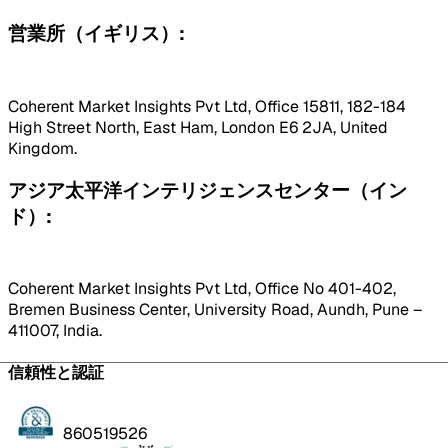
営業所（イギリス）:
Coherent Market Insights Pvt Ltd, Office 15811, 182-184
High Street North, East Ham, London E6 2JA, United
Kingdom.
アジア太平洋インテリジェンスセンター（イン
ド）:
Coherent Market Insights Pvt Ltd, Office No 401-402,
Bremen Business Center, University Road, Aundh, Pune –
411007, India.
信頼性と認証
860519526