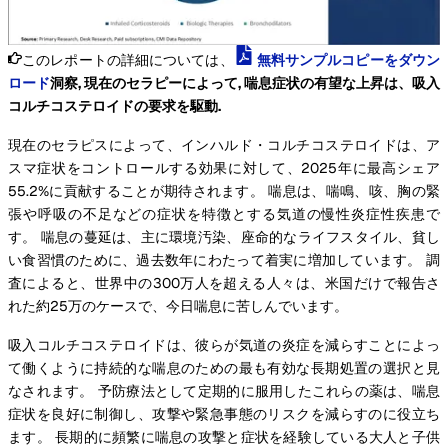
このレポートの詳細については、
無料サンプルコピーをダウン
ロード
洞察, 現在のセラピーによって, 喘息症状の有望な上昇は、吸入
コルチコステロイドの要求を駆動.
現在のセラピスによって、インハルド・コルチコステロイドは、ア
スマ症状をコントロールする効果に対して、2025年に最高シェア
55.2%に貢献することが期待されます。 喘息は、喘鳴、咳、胸の緊
張や呼吸の不足などの症状を特徴とする気道の慢性炎症性疾患で
す。 喘息の蔓延は、主に環境汚染、座命的なライフスタイル、貧し
い食習慣のために、過去数年にわたって着実に増加しています。 調
査によると、世界中の300万人を超える人々は、米国だけで報告さ
れた約25万のケースで、今日喘息に苦しんでいます。
吸入コルチコステロイドは、彼らが気道の炎症を減らすことによっ
て働くように持続的な喘息のための最も有効な長期処置の選択と見
なされます。 予防療法として定期的に服用したこれらの薬は、喘息
症状を良好に制御し、攻撃や緊急事態のリスクを減らすのに役立ち
ます。 長期的に頻繁に喘息の攻撃と症状を経験している大人と子供