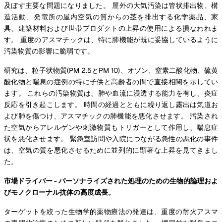
及ぼす主要な問題になりました。 屋外の大気汚染は管状排出物、構
造活動、発電所の屋内空気の質からの茎を排出する化学薬品、家
具、建築材料および世帯プロダクトの上昇の使用による損なわれま
す。 重度のアスマチックは、特に肺機能が既に妥協しているように
汚染物質の影響に脆弱です。
研究は、粒子状物質(PM 2.5とPM 10)、オゾン、窒素二酸化物、硫黄
酸化物と喘息の症例の特に子供と高齢者の間で直接相関を示してい
ます。 これらの汚染物質は、肺や血流に浸透する能力を有し、炎症
反応を引き起こします。 時間の経過とともに繰り返し露出は気道お
よび肺を傷つけ、アスマチックの肺機能を悪化させます。 汚染され
た空気からアレルゲンや刺激物質もトリガーとして作用し、喘息症
状を悪化させます。 緊急室訪問や入院につながる急性の悪化の事件
は、空気の質を悪化させるために並列的に顕著な上昇を見てきまし
た。
市場ドライバー - パーソナライズされた処理のための生物的論理およ
びモノクローナル抗体の高度成長。
ターゲットを絞った生物学的薬物療法の発達は、重度の耐火アスマ