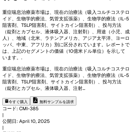
重症喘息治療薬市場は、現在の治療法（吸入コルチコステロ
イド、生物学的療法、気管支拡張薬）、生物学的療法（IL-5
阻害剤、TSLP阻害剤、サイトカイン阻害剤）、投与方法
（錠剤とカプセル、液体吸入器、注射剤）、用途（小児、成
人）、地域（北米、ラテンアメリカ、アジア太平洋、ヨーロ
ッパ、中東、アフリカ）別に区分されています。レポートで
は、上記のセグメントの価値（10億米ドル単位）を示して
います。
.
重症喘息治療薬市場は、現在の治療法（吸入コルチコステロ
イド、生物学的療法、気管支拡張薬）、生物学的療法（IL-5
阻害剤、TSLP阻害剤、サイトカイン阻害剤）、投与方法
（錠剤とカプセル、液体吸入器、注射
...
今すぐ購入
無料サンプルを請求
コード
:
CMI-
385
|
公開日
:
April 10, 2025
|