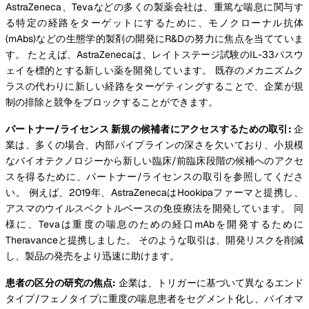
AstraZeneca、Tevaなどの多くの製薬会社は、重篤な喘息に関与す
る特定の経路をターゲットにするために、モノクローナル抗体
(mAbs)などの生態学的製剤の開発にR&Dの努力に焦点を当てていま
す。 たとえば、AstraZenecaは、レイトステージ試験のIL-33パスウ
ェイを標的とする新しい薬を開発しています。 既存のメカニズムク
ラスの代わりに新しい経路をターゲティングすることで、企業が規
制の排除と競争をブロックすることができます。
パートナー/ライセンス 新規の候補者にアクセスするための取引:
企
業は、多くの場合、内部パイプラインの深さを欠いており、小規模
なバイオテクノロジーから新しい臨床/前臨床段階の候補へのアクセ
スを得るために、パートナー/ライセンスの取引を参照してくださ
い。 例えば、2019年、AstraZenecaはHookipaファーマと提携し、
アスマのウイルスベクトルベースの免疫療法を開発しています。 同
様に、Tevaは重度の喘息のための経口mAbを開発するために
Theravanceと提携しました。 そのような取引は、開発リスクを削減
し、製品の発売をより迅速に助けます。
患者の区分の研究の焦点:
企業は、トリガーに基づいて異なるエンド
タイプ/フェノタイプに重度の喘息患者をセグメント化し、バイオマ