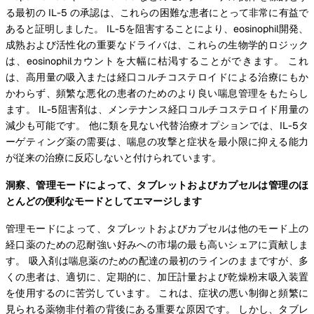
る最初の IL-5 の承認は、これらの困難な患者にとって非常に有益で
あると証明しました。 IL-5を阻害することにより、eosinophil開発、
成熟および活性化の重要なドライバは、これらの生物学的ロジック
は、eosinophilカウントを大幅に枯渇することができます。 これ
は、高用量の吸入または経口コルチコステロイドによる治療にもか
かわらず、頻繁な悪化の患者のためのより良い喘息管理をもたらし
ます。 IL-5阻害剤は、メンテナンス経口コルチコステロイド用量の
減少も可能です。 他に類を見ない代替治療オプションでは、IL-5タ
ーゲティング薬の需要は、喘息の攻撃と症状を最小限に抑える能力
が従来の治療に反応しないと付けられています。
洞察、管理モードによって、タブレットおよびカプセルは管理のほ
とんどの便利なモードとしてエマージします
管理モードによって、タブレットおよびカプセルは他のモード上の
経口薬のための忍耐強い好みへの市場の最も高いシェアに貢献しま
す。 吸入剤は喘息薬のための配達の最初のラインのままですが、多
くの患者は、適切に、定期的に、加圧計量および乾燥粉末吸入装置
を使用するのに苦労しています。 これは、症状の悪い制御と頻繁に
見られる薬物非付着の背後にある重要な原因です。 しかし、タブレ