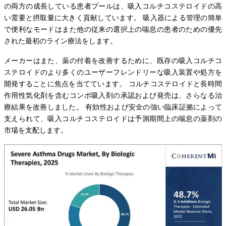
の両方の成長している患者プールは、吸入コルチコステロイドの高
い需要と摂取量に大きく貢献しています。 吸入器による管理の簡単
で便利なモードはまた他の従来の選択上の喘息の患者のための優先
された最初のライン療法をします。
メーカーはまた、薬の付着を改善するために、既存の吸入コルチコ
ステロイドのより多くのユーザーフレンドリーな吸入装置や処方を
開発することに焦点を当てています。 コルチコステロイドと長時間
作用性気化剤を含むコンボ吸入剤の承認および発売は、さらなる治
療結果を改善しました。 有効性および安全の強い臨床証拠によって
支えられて、吸入コルチコステロイドは予測期間上の喘息の薬剤の
市場を支配します。