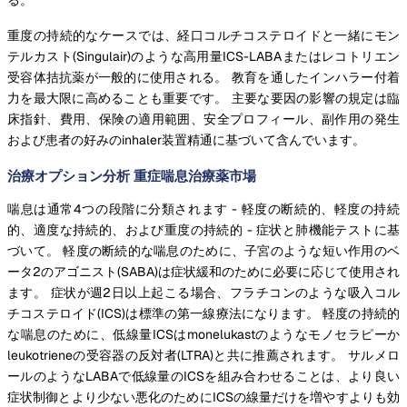
重度の持続的なケースでは、経口コルチコステロイドと一緒にモン
テルカスト(Singulair)のような高用量ICS-LABAまたはレコトリエン
受容体拮抗薬が一般的に使用される。 教育を通したインハラー付着
力を最大限に高めることも重要です。 主要な要因の影響の規定は臨
床指針、費用、保険の適用範囲、安全プロフィール、副作用の発生
および患者の好みのinhaler装置精通に基づいて含んでいます。
治療オプション分析 重症喘息治療薬市場
喘息は通常4つの段階に分類されます - 軽度の断続的、軽度の持続
的、適度な持続的、および重度の持続的 - 症状と肺機能テストに基
づいて。 軽度の断続的な喘息のために、子宮のような短い作用のベ
ータ2のアゴニスト(SABA)は症状緩和のために必要に応じて使用され
ます。 症状が週2日以上起こる場合、フラチコンのような吸入コル
チコステロイド(ICS)は標準の第一線療法になります。 軽度の持続的
な喘息のために、低線量ICSはmonelukastのようなモノセラピーか
leukotrieneの受容器の反対者(LTRA)と共に推薦されます。 サルメロ
ールのようなLABAで低線量のICSを組み合わせることは、より良い
症状制御とより少ない悪化のためにICSの線量だけを増やすよりも効