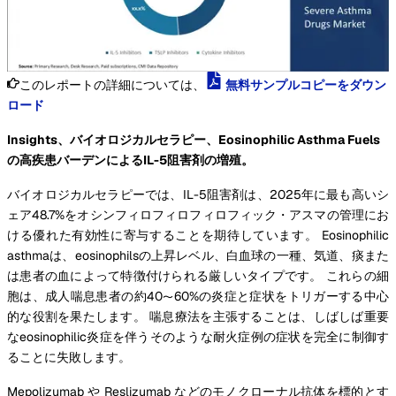
このレポートの詳細については、
無料サンプルコピーをダウン
ロード
Insights、バイオロジカルセラピー、Eosinophilic Asthma Fuels
の高疾患バーデンによるIL-5阻害剤の増殖。
バイオロジカルセラピーでは、IL-5阻害剤は、2025年に最も高いシ
ェア48.7%をオシンフィロフィロフィロフィック・アスマの管理にお
ける優れた有効性に寄与することを期待しています。 Eosinophilic
asthmaは、eosinophilsの上昇レベル、白血球の一種、気道、痰また
は患者の血によって特徴付けられる厳しいタイプです。 これらの細
胞は、成人喘息患者の約40〜60%の炎症と症状をトリガーする中心
的な役割を果たします。 喘息療法を主張することは、しばしば重要
なeosinophilic炎症を伴うそのような耐火症例の症状を完全に制御す
ることに失敗します。
Mepolizumab や Reslizumab などのモノクローナル抗体を標的とす