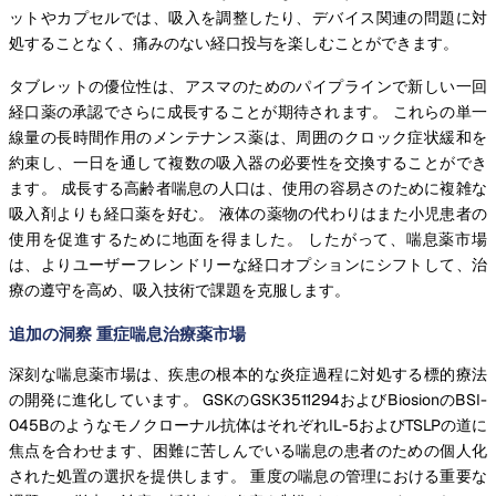
ットやカプセルでは、吸入を調整したり、デバイス関連の問題に対
処することなく、痛みのない経口投与を楽しむことができます。
タブレットの優位性は、アスマのためのパイプラインで新しい一回
経口薬の承認でさらに成長することが期待されます。 これらの単一
線量の長時間作用のメンテナンス薬は、周囲のクロック症状緩和を
約束し、一日を通して複数の吸入器の必要性を交換することができ
ます。 成長する高齢者喘息の人口は、使用の容易さのために複雑な
吸入剤よりも経口薬を好む。 液体の薬物の代わりはまた小児患者の
使用を促進するために地面を得ました。 したがって、喘息薬市場
は、よりユーザーフレンドリーな経口オプションにシフトして、治
療の遵守を高め、吸入技術で課題を克服します。
追加の洞察 重症喘息治療薬市場
深刻な喘息薬市場は、疾患の根本的な炎症過程に対処する標的療法
の開発に進化しています。 GSKのGSK3511294およびBiosionのBSI-
045Bのようなモノクローナル抗体はそれぞれIL-5およびTSLPの道に
焦点を合わせます、困難に苦しんでいる喘息の患者のための個人化
された処置の選択を提供します。 重度の喘息の管理における重要な