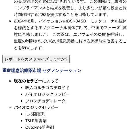
の長期管理のために設計されています。 この開発は、患者の
コンプライアンスと結果を改善し、より少ない頻繁な投薬と長
時間作用する治療を提供することを目指しています。
2024年6月、バイオションのBSI-045B、モノクローナル抗体
を標的とするモノクローナル抗体(TSLP)、中国でフェーズII試
験に合格しました。 この薬は、エアウェイの炎症を軽減し、
重度の制御されていない喘息患者における肺機能を改善するこ
とを約束します。
レポートをカスタマイズしますか?
重症喘息治療薬市場 セグメンテーション
現在のセラピーによって
吸入コルチコステロイド
バイオロジックセラピー
ブロンチョディレータ
バイオロジックセラピー
IL-5阻害剤
TSLP阻害剤
Cytokine阻害剤