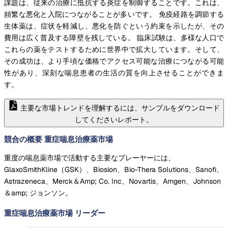
課題は、従来の治療に抵抗する炎症を制御することです。これは、
頻繁な悪化と入院につながることが多いです。 免疫経路を調節する
生体薬は、症状を軽減し、悪化を防ぐという約束を示したが、その
費用は広く普及する障壁を残している。 臨床試験は、多様な人口で
これらの薬をテストするために世界中で拡大しています。そして、
その成功は、より手頃な価格でアクセス可能な治療につながる可能
性があり、深刻な喘息患者の生活の質を向上させることができま
す。
主要な市場トレンドを理解するには、サンプルをダウンロード
してくださいレポート。
競合の概要 重症喘息治療薬市場
重度の喘息薬市場で活動する主要なプレーヤーには、
GlaxoSmithKline（GSK）、Biosion、Bio-Thera Solutions、Sanofi、
Astrazeneca、Merck＆Amp; Co. Inc、Novartis、Amgen、Johnson
＆amp; ジョンソン。
重症喘息治療薬市場
リーダー