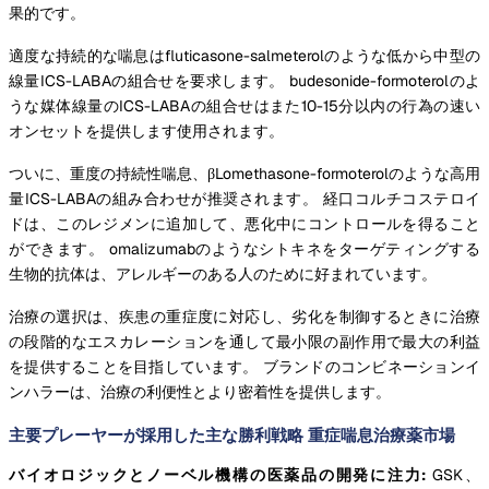
果的です。
適度な持続的な喘息はfluticasone-salmeterolのような低から中型の
線量ICS-LABAの組合せを要求します。 budesonide-formoterolのよ
うな媒体線量のICS-LABAの組合せはまた10-15分以内の行為の速い
オンセットを提供します使用されます。
ついに、重度の持続性喘息、βLomethasone-formoterolのような高用
量ICS-LABAの組み合わせが推奨されます。 経口コルチコステロイ
ドは、このレジメンに追加して、悪化中にコントロールを得ること
ができます。 omalizumabのようなシトキネをターゲティングする
生物的抗体は、アレルギーのある人のために好まれています。
治療の選択は、疾患の重症度に対応し、劣化を制御するときに治療
の段階的なエスカレーションを通して最小限の副作用で最大の利益
を提供することを目指しています。 ブランドのコンビネーションイ
ンハラーは、治療の利便性とより密着性を提供します。
主要プレーヤーが採用した主な勝利戦略 重症喘息治療薬市場
バイオロジックとノーベル機構の医薬品の開発に注力:
GSK、