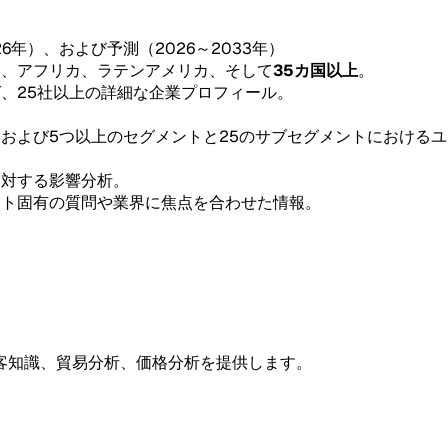
26年）、および予測（2026～2033年）
東、アフリカ、ラテンアメリカ、そして
35カ国以上
。
グ、25社以上の詳細な企業プロフィール。
。
、および5つ以上のセグメントと25のサブセグメントにおける
。
に対する影響分析。
ント固有の質問や業界に焦点を合わせた情報。
客知識、貿易分析、価格分析を提供します。