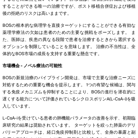
することができる唯一の治療ですが、ポスト移植合併症および移植
後の拒絶のリスクは高いままです。
BOSの根本的な病理学を直接ターゲットにすることができる有効な
薬理学療法の欠如は患者のための主要な挑戦をポーズします。 ま
た、医師は、疾患の異なる段階で患者を治療するときから選択する
オプションを制限していることを意味します。 治療の不当性は、全
体的なBOS市場の成長を支持する重要な懸念です。
市場機会 - ノベル療法の可能性
BOSの新規治療のパイプライン開発は、市場で主要な治療ニーズに
対処するための重要な機会を提示します。 1つの有望な候補は、関与
する免疫メカニズムを抑制することにより、BOSの進行を潜在的に
遅くする能力について評価されているシクロスポリンA(L-CsA-i)を吸
入しています。
L-CsA-iを受けている患者の肺機能パラメータの改善を示す、初期臨
床研究の結果は奨励されています。 ターゲットを絞った肺薬のデリ
バリーアプローチは、経口免疫抑制剤と比較して、全身の暴露と副