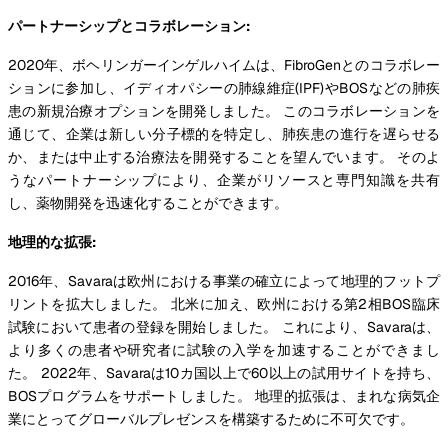
パートナーシップとコラボレーション:
2020年、ボヘリンガーインゲルハイムは、FibroGenとのコラボレー
ションに参加し、イディオパシーの肺線維症(IPF)やBOSなどの肺疾
患の新規治療オプションを開発しました。 このコラボレーションを
通じて、企業は新しい分子標的を特定し、肺疾患の進行を遅らせる
か、または中止する治療法を開発することを望んでいます。 そのよ
うなパートナーシップにより、企業がリソースと専門知識を共有
し、薬物開発を迅速化することができます。
地理的な拡張:
2016年、Savaraは欧州における事業の確立によって地理的フットプ
リントを拡大しました。 北米に加え、欧州における第2相BOS臨床
試験において患者の登録を開始しました。 これにより、Savaraは、
より多くの患者や研究者に試験の入学を加速することができまし
た。 2022年、Savaraは10カ国以上で60以上の試用サイトを持ち、
BOSプログラムをサポートしました。 地理的拡張は、まれな病気企
業にとってグローバルプレゼンスを構築するために不可欠です。