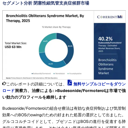
セグメント分析 閉塞性細気管支炎症候群市場
このレポートの詳細については、
無料サンプルコピーをダウン
ロード
洞察力、治療による: >Budesonide/Formoterolは市場で強
い効力のプロフィールを維持します
Budesonide/Formoterolの組合せ療法は有効な炎症抑制および気管制
効果へのBOSのowingのための好まれた処置の選択として出ました。
グルココルチコイドとして、ブゼソニドはBOSの進行を促進する肺
炎症に直接作用します。 それは小さい気道の線維症そして閉塞を引