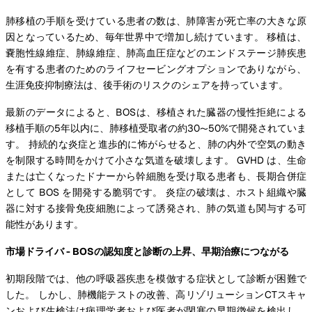
肺移植の手順を受けている患者の数は、肺障害が死亡率の大きな原
因となっているため、毎年世界中で増加し続けています。 移植は、
嚢胞性線維症、肺線維症、肺高血圧症などのエンドステージ肺疾患
を有する患者のためのライフセービングオプションでありながら、
生涯免疫抑制療法は、後手術のリスクのシェアを持っています。
最新のデータによると、BOSは、移植された臓器の慢性拒絶による
移植手順の5年以内に、肺移植受取者の約30〜50%で開発されていま
す。 持続的な炎症と進歩的に怖がらせると、肺の内外で空気の動き
を制限する時間をかけて小さな気道を破壊します。 GVHD は、生命
または亡くなったドナーから幹細胞を受け取る患者も、長期合併症
として BOS を開発する脆弱です。 炎症の破壊は、ホスト組織や臓
器に対する接骨免疫細胞によって誘発され、肺の気道も関与する可
能性があります。
市場ドライバ - BOSの認知度と診断の上昇、早期治療につながる
初期段階では、他の呼吸器疾患を模倣する症状として診断が困難で
した。 しかし、肺機能テストの改善、高リゾリューションCTスキャ
ンおよび生検法は病理学者および医者が閉塞の早期徴候を検出し、