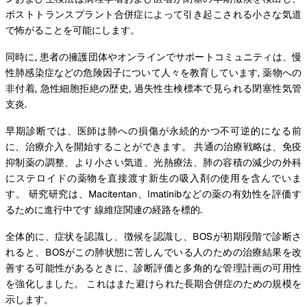
ポストトランスプラント合併症によって引き起こされる小さな気道
で怖がることを可能にします。
同時に, 患者の擁護団体やオンラインでサポートコミュニティは、慢
性肺感染症などの危険因子について人々を教育しています, 薬物への
非付着, 急性細胞拒絶の歴史, 過失性生検標本で見られる閉塞性気管
支炎.
早期診断では、医師は肺への損傷が永続的かつ不可逆的になる前
に、治療介入を開始することができます。 共通の治療戦略は、免疫
抑制薬の調整、より小さい気道、光熱療法、肺の容積の減少の外科
にステロイドの薬物を直接渡す新生の吸入剤の使用を含んでいま
す。 研究研究は、Macitentan、Imatinibなどの薬の有効性を評価す
るために進行中です 線維症関連の経路を標的.
全体的に、症状を認識し、徴候を認識し、BOSが初期段階で診断さ
れると、BOSがこの肺状態に苦しんでいる人のための治療結果を改
善する可能性があるときに、診断評価と多角的な管理計画の可用性
を強化しました。 これはまた避けられた長期合併症のための規模を
示します。