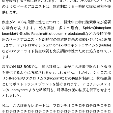
症を軽減するために処方されます。 また、バルボテルル(ベントリン)
のようなベータアゴニストは、気管制による一時的な症状緩和を提
供します。
疾患が2 BOSを段階に進むにつれて、排泄中に特に酸素療法が必要
な場合があります。 処方薬は、多くの場合、Spiriva(tiotropium
bromide)やStiolto Respimat(tiotropium + olodaterol)などの長時間作
用のベータアゴニストを24時間の気管制効果の治療レジメンに追加
します。 アジトロマイシン(Zithromax)やロキシトロマイシン(Rulide)
などのマクロライド抗生物質も免疫調節特性のために処方されてい
ます。
高度の段階3 BOSでは、肺の移植は、薬がこの段階で限られた救済
を提供するように考慮されるかもしれません。 しかし、シクロスポ
リン(Neoral)やタクロリムス(Prograf)などの免疫抑制剤は、抗拒絶薬
としてポストトランスプラントを処方されます。 アセチルシステイ
ン(Mucomyst)のような粘膜剤も、呼吸器分泌の粘度を低下させよう
としました。
私は、この詳細なレポートは、ブロンチオロチロチロチロチロチロ
チロチロチロチロチロチロチロチロチロチロチロチロチロチロチロ