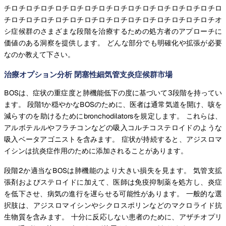
チロチロチロチロチロチロチロチロチロチロチロチロチロチロチロ
チロチロチロチロチロチロチロチロチロチロチロチロチロチロチオ
シ症候群のさまざまな段階を治療するための処方者のアプローチに
価値のある洞察を提供します。 どんな部分でも明確化や拡張が必要
なのか教えて下さい。
治療オプション分析 閉塞性細気管支炎症候群市場
BOSは、症状の重症度と肺機能低下の度に基づいて3段階を持ってい
ます。 段階1か穏やかなBOSのために、医者は通常気道を開け、咳を
減らすのを助けるためにbronchodilatorsを規定します。 これらは、
アルボテルルやフラチコンなどの吸入コルチコステロイドのような
吸入ベータアゴニストを含みます。 症状が持続すると、アジスロマ
イシンは抗炎症作用のために添加されることがあります。
段階2か適当なBOSは肺機能のより大きい損失を見ます。 気管支拡
張剤およびステロイドに加えて、医師は免疫抑制薬を処方し、炎症
を低下させ、病気の進行を遅らせる可能性があります。 一般的な選
択肢は、アジスロマイシンやシクロスポリンなどのマクロライド抗
生物質を含みます。 十分に反応しない患者のために、アザチオプリ