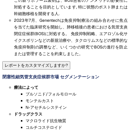
この新リポソーム製剤は、BOS患者のアンメットの必要性に
対処することを目的としています, 特に状態のポスト肺または
幹細胞移植を開発する人.
2023年7月、Genentechは免疫抑制療法の組み合わせに焦点
を当てた臨床研究を開始し、肺移植後の患者における気管支炎
閉症症候群(BOS)に対処する。 免疫抑制戦略、エアロゾル化サ
イクスポリンなどの新規治療や、タクロリムスなどの標準的な
免疫抑制剤の調整など、いくつかの研究でBOSの進行を防止
または管理することを約束しました。
レポートをカスタマイズしますか?
閉塞性細気管支炎症候群市場 セグメンテーション
療法によって
ブルソニド/フォルモロール
モンテルカスト
N-アセチルシステイン
ドラッグクラス
マクロライド抗生物質
コルチコステロイド