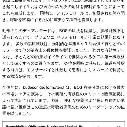
き起こします生および適応性の免疫の応答を抑制することによって
これを達成します。 同時に、フォルモロールは、制限された肺を開
き、呼吸を容易にするために重要な気管制を提供します。
動作のこのデュアルモードは、BOSの症状を軽減し、肺機能低下を
遅らせることで、ブフェソニド/フォモロールが非常に効果的になり
ます。 多数の臨床試験は、強制的な暴露量や生活習慣の質などのパ
ラメータで他の治療上の優位性を実証しました。 強力な有効性デー
タは、ほとんどの治療ガイドラインで推奨されるケアの第一線規格
として確立するのに役立ちます。 炎症を同時に減らし、気道を希釈
する能力は、モノサーパイと比較して患者によりスムーズで長持ち
する救済を提供します。
全体的に、budesonide/formoterol は、BOS 療法分野における最大
の市場シェアを獲得し、その明確な有効性のメリットは臨床証拠に
よって実証されています。 指針、便利な投薬および高い忍耐強い承
諾の強い推薦はこの重度の呼吸器疾患のためのリーダーシップの位
置を隠しました。