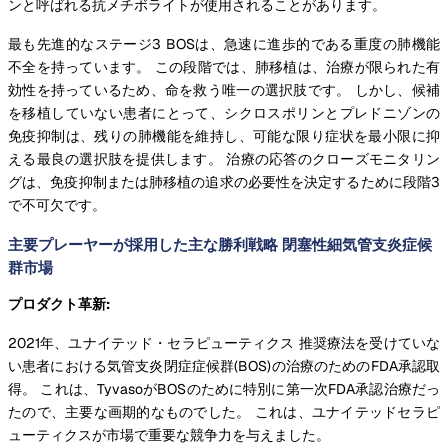
ンと呼ばれる抗メチボライトが使用されることがあります。
最も先進的なステージ3 BOSは、急速に進歩的である重度の肺機能
不全を持っています。 この段階では、肺移植は、治療が限られた有
効性を持っているため、命を救う唯一の選択肢です。 しかし、候補
を移植していない患者にとって、シクロスポリンとプレドニゾンの
免疫抑制は、残りの肺機能を維持し、可能な限り症状を最小限に抑
える最良の選択肢を提供します。 治療の応答のクローズモニタリン
グは、免疫抑制または肺移植の追求の必要性を決定するために段階3
で不可欠です。
主要プレーヤーが採用した主な勝利戦略 閉塞性細気管支炎症候
群市場
プロダクト革新:
2021年、ユナイテッド・セラピューティクス 推奨療法を受けていな
い患者における気管支炎閉症症候群(BOS)の治療のためのFDA承認取
得。 これは、TyvasoがBOSのために特別に第一次FDA承認治療だっ
たので、主要な画期的なものでした。 これは、ユナイテッドセラピ
ューティクスが市場で重要な競争力を与えました。