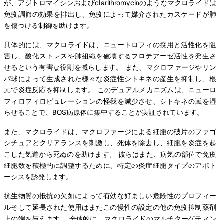
が、アジトロマイシンおよびclarithromycinのようなマクロライドは
免疫調節の効果を排出し、免疫によって媒介されたカスケードが肺
を傷つける制御を助けます。
具体的には、マクロライドは、ニュートロフィの採用と活性化を阻
害し、酸化ストレスや肺組織を破壊するプロテアーゼ活性を発生さ
せるという有害な役割を減らします。 また、マクロファージやリン
パ球によって生成された様々な炎症性シトキネの産生を抑制し、根
元で炎症反応を抑制します。 このデュアルメカニズムは、ニューロ
フィロフィロピュレーションの怪我を減少させ、シトキネの嵐を湿
らせることで、BOS病原体に集中することが実証されています。
また、マクロライドは、マクロファージによる細胞の破片のファゴ
シチュアとクリアランスを刺激し、死体を除去し、細胞を炎症を起
こした気道から死ぬのを助けます。 彼らはまた、病気の部位で免疫
細胞数を積極的に調整するために、特定の炎症細胞タイプのアポト
ーシスを誘発します。
抗生物質の抵抗の欠如によって有効な好ましい危険性のプロフィー
ルそして延長された使用はまたこの慢性の設定の他の免疫抑制薬剤
上の端を与えます。 全体的に、マクロライドのマルチターゲティン