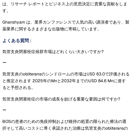
は、リサーチ レポートとビジネス上の意思決定に貴重な貢献をしま
す。
Ghanshyam は、業界カンファレンスで人気の高い講演者であり、製
薬業界に関するさまざまな出版物に寄稿しています。
よくある質問
:
気管支炎閉塞栓症候群市場はどれくらい大きいですか?
気管支炎のobliteransのシンドロームの市場はUSD 63.0で評価される
と推定されます 2025年のMnと2032年までのUSD 84.6 Mnに達す
ると予想される。
気管支炎閉塞栓症の市場の成長を妨げる重要な要因は何ですか?
BOSの患者のための免疫抑制および維持の処置の限られた療法の選
択そして高いコストに導く承認された治療は気管支炎のobliteransの