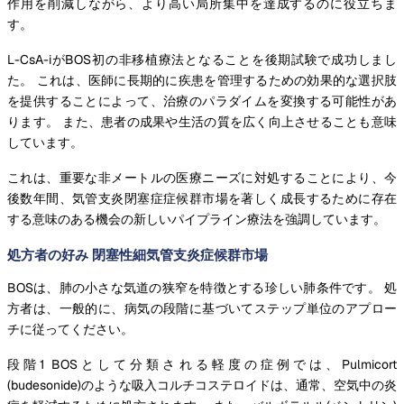
作用を削減しながら、より高い局所集中を達成するのに役立ちま
す。
L-CsA-iがBOS初の非移植療法となることを後期試験で成功しまし
た。 これは、医師に長期的に疾患を管理するための効果的な選択肢
を提供することによって、治療のパラダイムを変換する可能性があ
ります。 また、患者の成果や生活の質を広く向上させることも意味
しています。
これは、重要な非メートルの医療ニーズに対処することにより、今
後数年間、気管支炎閉塞症症候群市場を著しく成長するために存在
する意味のある機会の新しいパイプライン療法を強調しています。
処方者の好み 閉塞性細気管支炎症候群市場
BOSは、肺の小さな気道の狭窄を特徴とする珍しい肺条件です。 処
方者は、一般的に、病気の段階に基づいてステップ単位のアプロー
チに従ってください。
段階1 BOSとして分類される軽度の症例では、Pulmicort
(budesonide)のような吸入コルチコステロイドは、通常、空気中の炎