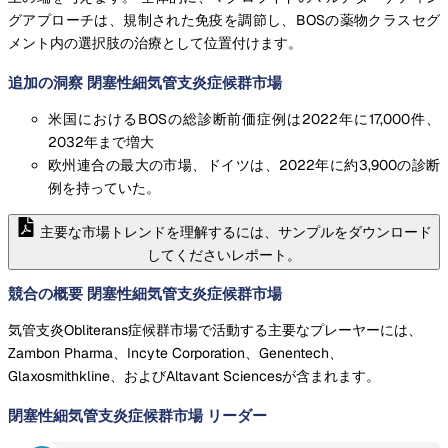
グアプローチは、規制された免疫を調節し、BOSの薬物クラスセグ
メント内の選択肢の治療として位置付けます。
追加の洞察 閉塞性細気管支炎症候群市場
米国におけるBOSの総診断前価症例は2022年に17,000件、
2032年まで増大
欧州連合の最大の市場、ドイツは、2022年に約3,900の診断
例を持っていた。
主要な市場トレンドを理解するには、サンプルをダウンロード
してくださいレポート。
競合の概要 閉塞性細気管支炎症候群市場
気管支炎Obliterans症候群市場で活動する主要なプレーヤーには、
Zambon Pharma、Incyte Corporation、Genentech、
Glaxosmithkline、およびAltavant Sciencesが含まれます。
閉塞性細気管支炎症候群市場
リーダー