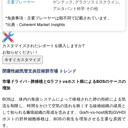
主要プレーヤー
ゲンテック, グラクソスミスクライン,
アルタバント科学
その他
*免責事項：主要プレーヤーは順不同で記載されています。
*出典：Coherent Market Insights
カスタマイズされたレポートを購入しますか?
お知らせください！
今すぐカスタマイズ
閉塞性細気管支炎症候群市場 トレンド
市場ドライバ - 肺移植とGラフトvsホスト病によるBOSのケースの
増加
BOSは、体内の免疫システムによって移植された肺の拒絶による気
流を制限し、時間をかけて空気の流れを狭くする線維組織の成長と
して知られる瘢痕組織の形成を含みます。 Graft-vs-host病気(GVHD)
ポストの肝幹細胞移植は、BOSの発生を増加させる主要な原因で
す。