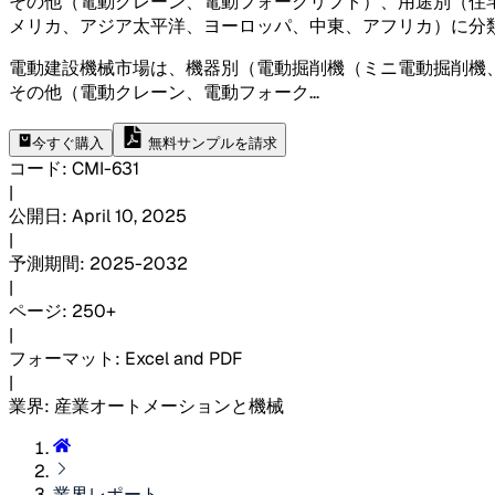
その他（電動クレーン、電動フォークリフト）、用途別（住
メリカ、アジア太平洋、ヨーロッパ、中東、アフリカ）に分
電動建設機械市場は、機器別（電動掘削機（ミニ電動掘削機
その他（電動クレーン、電動フォーク
...
今すぐ購入
無料サンプルを請求
コード
:
CMI-
631
|
公開日
:
April 10, 2025
|
予測期間
:
2025-2032
|
ページ
:
250+
|
フォーマット
:
Excel and PDF
|
業界
:
産業オートメーションと機械
業界レポート