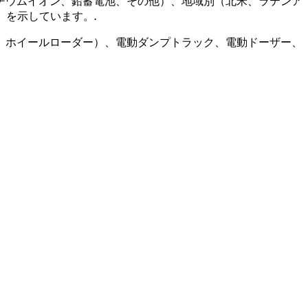
チウムイオン、鉛蓄電池、その他）、地域別（北米、ラテンア
）を示しています。
.
、ホイールローダー）、電動ダンプトラック、電動ドーザー、