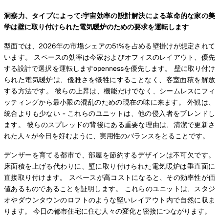
洞察力、タイプによって:宇宙効率の設計解決による革命的な家の美
学は壁に取り付けられた電気暖炉のための要求を運転します
型面では、2026年の市場シェアの51%を占める壁掛けが想定されて
います。 スペースの効率は今家およびオフィスのレイアウト、優先
する設計で選択を運転しますopennessを優先します。 壁に取り付け
られた電気暖炉は、優雅さを犠牲にすることなく、客室面積を解放
する方法です。 彼らの上昇は、機能だけでなく、シームレスにフィ
ッティングから最小限の混乱のための現在の味に来ます。 外観は、
統合よりも少ない - これらのユニットは、他の侵入者をブレンドし
ます。 彼らのスプレッドの背後にある重要な理由は、清潔で更新さ
れた人々が今日を好むように、実用性のバランスをとることです。
デンザーを育てる都市で、部屋を節約するデザインは不可欠です。
床面積を上げる代わりに、壁に取り付けられた電気暖炉は垂直面に
直接取り付けます。 スペースが高コストになると、その効率性が価
値あるものであることを証明します。 これらのユニットは、スタジ
オやダウンタウンのロフトのような堅いレイアウト内で自然に収ま
ります。 今日の都市住宅に住む人々の変化と密接につながります。