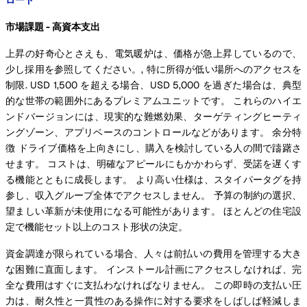
市場課題 - 高資本支出
上昇の好奇心とさえも、電気暖炉は、価格が急上昇しているので、
少し採用を参照してください。, 特に所得が低い場所へのアクセスを
制限. USD 1,500 を超える場合、USD 5,000 を過ぎた場合は、典型
的な世帯の範囲外にあるプレミアムユニットです。 これらのハイエ
ンドバージョンには、現実的な難燃効果、ターゲティングヒーティ
ングゾーン、アプリベースのコントロールなどがあります。 余分特
徴 ドライブ価格を上向きにし、購入を検討している人の間で躊躇さ
せます。 コストは、明確なアピールにもかかわらず、受諾を遅くす
る機能とともに成長します。 より高い仕様は、スタイパータグを持
参し、収入グループ全体でアクセスしません。 予算の制約の選択、
望ましい革新が未使用になる可能性があります。 ほとんどの住宅設
定で機能セット以上のコスト形状の決定。
資金調達が限られている場合、人々は前払いの費用を管理する大き
な困難に直面します。 インストール計画にアクセスしなければ、完
全な費用はすぐに支払わなければなりません。 この即時の支払い圧
力は、耐久性と一貫性のある操作に対する要求をしばしば軽減しま