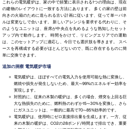
これらの電気暖炉は、家の中で頻繁に表示される1つの理由は、現在
の建物のレイアウトに一致する方法にあります。 多くの家の壁は前
向きの火箱のために造られる古い計画に従います、従って単一パネ
ルは変更なしで合います。 新しいアレンジを要求する代わりに、そ
のようなユニットは、座席が中央点を丸めるような熟知したセット
アップ内で動作します。 時間をかけて、リビングエリアでの運動
は、このセットアップに適応し、今日でも選択肢を導きます。 スペ
ースを再構成する必要がほとんどないので、既に存在するものに簡
単に交換できます。
追加の洞察 電気暖炉市場
電気暖炉は、ほぼすべての電気入力を使用可能な熱に変換し、
燃焼や損失が発生しないため、最大〜99%のエネルギー効率を
実現します。
対照的に、従来の木製の暖炉は、多くの場合、煙突を上回る巨
大な熱損失のために、燃料熱のわずか15〜30%を変換し、さら
にガスユニットは、一般的に最高で70〜85%効率的です。
電気暖炉は、使用時にゼロ直接排出量を生成します。一方、従
来の木製の暖炉は、CO2の28ポンド/時間まで排出でき、重要