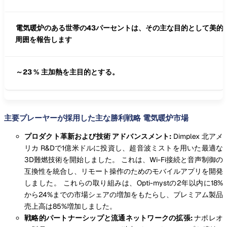
電気暖炉のある世帯の43パーセントは、その主な目的として美的/
周囲を報告します
～23 % 主加熱を主目的とする。
主要プレーヤーが採用した主な勝利戦略 電気暖炉市場
プロダクト革新および技術 アドバンスメント:
Dimplex 北アメ
リカ
R&Dで1億米ドルに投資し、超音波ミストを用いた最適な
3D難燃技術を開始しました。 これは、Wi-Fi接続と音声制御の
互換性を統合し、リモート操作のためのモバイルアプリを開発
しました。 これらの取り組みは、Opti-mystの2年以内に18%
から24%までの市場シェアの増加をもたらし、プレミアム製品
売上高は85%増加しました。
戦略的パートナーシップと流通ネットワークの拡張:
ナポレオ