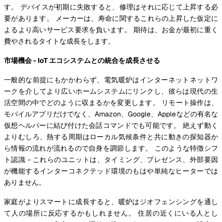
す。 デバイスが初期に失敗すると、修理はそれに応じて上昇する必
要があります。 メーカーは、寿命に関するこれらの上昇した仮定に
よるより高いサービス要求を負います。 期待は、お金が最初に重く
費やされるタイトな成長をします。
市場機会 - IoT エコシステムとの統合を成長させる
一般的な前提にもかかわらず、電気暖炉はインターネットネットワ
ークを介してより広いホームシステムにリンクし、彼らは現代の生
活空間の中でどのように収まるかを変更します。 リモート操作は、
モバイルアプリだけでなく、Amazon、Google、Appleなどの有名な
仮想ヘルパーに結び付けた会話コマンドでも可能です。 絶えず動く
よりむしろ、熱する周期はローカル気候条件と共に動きの探知器か
ら情報の流れが流れるので自身を調節します。 このような特徴シフ
ト認識 - これらのユニットは、タイミング、プレゼンス、外部要因
が機能するインターコネクテッド環境のもはや単純なヒーターでは
ありません。
家庭がよりスマートに成長すると、暖炉はジオフェンシングを通し
て人の場所に反応するかもしれません。 住居の近くにいる人とし