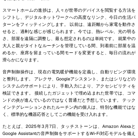
スマートホームの進捗は、人々が世帯のデバイスを閲覧する方法を
シフトし、デジタルネットワークへの高度なリンク、今日の生活パ
ターンをフィッティングします。 以前は、遠距離から家電を動作さ
せると、過剰な感じが感じられます。今では、熱レベル、光の明る
さ、部屋を遠隔に調整し、最も想定されるのは単純です。 就業中の
大人と親がタイトなルーチンを管理している間、到着前に部屋を温
めるか、座席を留まっている間モードを変更すると、毎日の流れが
滑らかになります。
音声制御操作は、現在の電気暖炉機能を定義し、自動リビング環境
と整列します。 アレクサ、Googleアシスタント、またはシリなどの
システムのサポートにより、手動入力により、アクセシビリティを
検証できます。 接続したガジェットで埋め込まれた世帯では、コマ
ンドの炎が進んでいるのではなく普通だと予想しています。 テック
インテグレーションされたルーチン内の個人は、特別な機能ではな
く、標準的な機器応答としてこの機能を受け入れます。
たとえば、2025年3月7日、タッチストーンは、Amazon Alexaと
Google Assistantの音声制御をサポートするWi-Fi対応モデルを備え