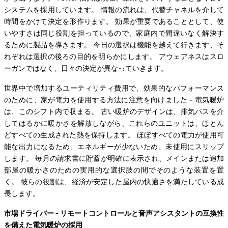
システムを採用しています。 情報の流れは、代替チャネルを介して
時間をかけて決定を形作ります。 効果が重要であることとして、使
いやすさは同じ役割を担っているので、家庭内で間違いなく解決す
るために製品を導きます。 今日の選択は機能を越えて行きます、そ
れぞれは選択の後ろの目的を明らかにします。 アウェアネスはスロ
ーガンではなく、日々の決定が異なっていきます。
世界中で増加するユーティリティ費用で、効果的なパフォーマンス
のために、家が電力を使用する方法に注意を向けました - 電気暖炉
は、このシフト内で収まる。 古い暖炉のデザインは、排気パスを介
してはるかに暖かさを解放しながら、これらのユニットは、ほとん
どすべての生成された熱を保持します。 ほぼすべての電力が使用可
能な出力になるため、エネルギーが少ないため、未使用にスリップ
します。 毎月の請求書に貯蓄が明確に表示され、メインまたは追加
部屋の暖かさのための実用的な選択肢の間でそのような装置を置
く。 彼らの役割は、経済が安定した屋内の快適さを満たしている成
長します。
市場ドライバー - リモートコントロールと音声アシスタントの互換性
を備えた電気暖炉の採用