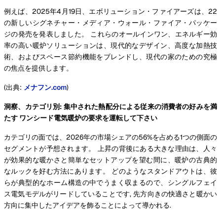
例えば、2025年4月19日、エボリューション・ファイアーズは、22
の新しいシグネチャー・メディア・ウォール・ファイア・パッケー
ジの発売を発表しました。 これらのオールインワン、エネルギー効
率の高い暖炉ソリューションは、現代的なデザイン、高度な加熱技
術、およびスペース節約機能をブレンドし、現代の家のための究極
の焦点を提供します。
(出典:
メナフン.com
)
洞察、カテゴリ別: 集中された熱配分による従来の消費者の好みを満
たす ワンシード電気暖炉の要求を運転して下さい
カテゴリの面では、2026年の市場シェアの56%を占める1つの側面の
セグメントが予想されます。 上昇の背後にある大きな理由は、人々
が効果的な暖かさと簡単なセットアップを望む間に、暖炉の古典的
なルックを好む方法にあります。 どのようなスタンドアウトは、彼
らが典型的なホーム構造の中でうまく収まるので、シングルフェイ
ス電気モデルがリードしていることです, 先方向きの快適さと暖かい
方向に集中したアイデアを飾ることによって導かれる.