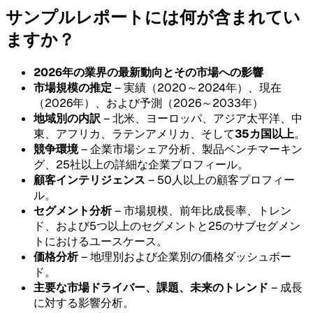
サンプルレポートには何が含まれてい
ますか？
2026年の業界の最新動向とその市場への影響
市場規模の推定
– 実績（2020～2024年）、現在
（2026年）、および予測（2026～2033年）
地域別の内訳
– 北米、ヨーロッパ、アジア太平洋、中
東、アフリカ、ラテンアメリカ、そして
35カ国以上
。
競争環境
– 企業市場シェア分析、製品ベンチマーキン
グ、25社以上の詳細な企業プロフィール。
顧客インテリジェンス
– 50人以上の顧客プロフィー
ル。
セグメント分析
– 市場規模、前年比成長率、トレン
ド、および5つ以上のセグメントと25のサブセグメン
トにおけるユースケース。
価格分析
– 地理別および企業別の価格ダッシュボー
ド。
主要な市場ドライバー、課題、未来のトレンド
– 成長
に対する影響分析。