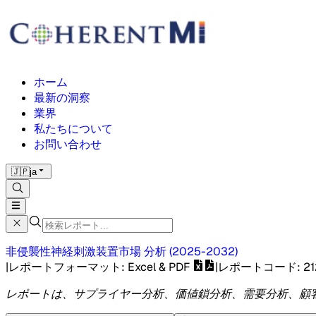
ホーム
最新の洞察
業界
私たちについて
お問い合わせ
🇯🇵
ja
非侵襲性神経刺激装置市場
分析
(
2025-2032
)
|
レポートフォーマット
: Excel & PDF
|
レポートコード
:
21
レポートは、サプライヤー分析、価値鎖分析、需要分析、顧