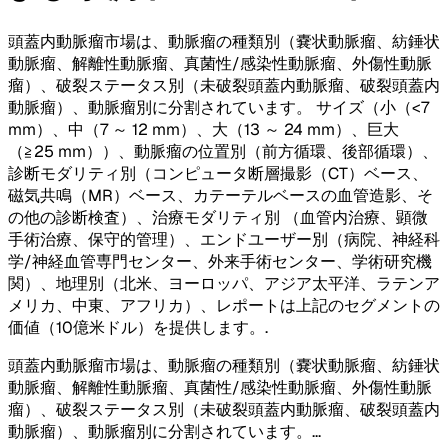
頭蓋内動脈瘤市場は、動脈瘤の種類別（嚢状動脈瘤、紡錘状
動脈瘤、解離性動脈瘤、真菌性/感染性動脈瘤、外傷性動脈
瘤）、破裂ステータス別（未破裂頭蓋内動脈瘤、破裂頭蓋内
動脈瘤）、動脈瘤別に分割されています。 サイズ（小（<7
mm）、中（7 ～ 12 mm）、大（13 ～ 24 mm）、巨大
（≧25 mm））、動脈瘤の位置別（前方循環、後部循環）、
診断モダリティ別（コンピュータ断層撮影（CT）ベース、
磁気共鳴（MR）ベース、カテーテルベースの血管造影、そ
の他の診断検査）、治療モダリティ別 （血管内治療、顕微
手術治療、保守的管理）、エンドユーザー別（病院、神経科
学/神経血管専門センター、外来手術センター、学術研究機
関）、地理別（北米、ヨーロッパ、アジア太平洋、ラテンア
メリカ、中東、アフリカ）、レポートは上記のセグメントの
価値（10億米ドル）を提供します。
.
頭蓋内動脈瘤市場は、動脈瘤の種類別（嚢状動脈瘤、紡錘状
動脈瘤、解離性動脈瘤、真菌性/感染性動脈瘤、外傷性動脈
瘤）、破裂ステータス別（未破裂頭蓋内動脈瘤、破裂頭蓋内
動脈瘤）、動脈瘤別に分割されています。
...