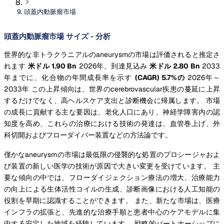
頭蓋内動脈瘤市場
頭蓋内動脈瘤市場 サイズ - 分析
世界的な非トラクラニアルのaneurysmの市場は評価されると推定さ
れます
米ドル 1.90 Bn
2026年、到達見込み
米ドル 2.80 Bn
2033
年までに、化合物の年間成長率を示す
(CAGR) 5.7%の
2026年～
2033年 この上昇傾向は、世界のcerebrovascular疾患の蔓延に上昇
するだけでなく、高ヘルスケア支出と診断機会に帰属します。 市場
の成長に貢献する主な要因は、老化人口にあり、神経学障害内の認
知度を高め、これらの治療における技術の発達は、血管巻上げ、外
科切開およびフローダイバー装置などの方法論です。
僅かなaneurysmの市場は最低限の侵襲的な処置のプロシージャおよ
び装置の新しい医学の技術が原因で大きい変更を受けています。 主
要な傾向の中では、フローダイジェクション療法の増大、治療能力
の向上による生体活性コイルの生成、診断画像における人工知能の
役割を早期に認識することができます。 また、新たな市場は、医療
インフラの拡張と、先進的な治療手順と患者中心のケアモデルに集
中する安定した地域を経験しています。 戦略的パートナーシップに