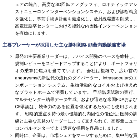
ェアの統合、高度な3D回転アノグラフィ、ロボティックアシ
ストニューロンインターベンションシステム、および診断精度
を強化し、事前手続き計画を最適化し、放射線曝露を削減し、
高電圧脳卒センターにおける複雑な内因性インターベンション
を有効にします。
主要プレーヤーが採用した主な勝利戦略 頭蓋内動脈瘤市場
原発の主要産業リーダーは、デバイス開発のペースを維持し、
規制レビューをスピードアップすることにより、ポートフォリ
オの乗算に焦点を当てています。 会社は複雑で、広い首の
aneurysmsの新世代の流れのダイバーター、intrasaccularのエ
ンボレーション システム、生物活動的なコイルおよび控えめ
なプラットホームで消費しています。 早期臨床試験の実行、
マルチセンター結果データ生成、および迅速な米国FDAおよび
CE承認は、競争力のある位置を強化するためにも使用されま
す。 戦略的重点を持つ最小侵襲的な内因性の優位性; 医師の訓
練と主要な意見のリーダーによって支えられて、高容量ニュー
ロンバルセンターでより迅速な採用を容易にしました。
同時に、企業は、市場シェアをマージするために、集中的な買