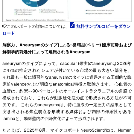
このレポートの詳細については、
無料サンプルコピーをダウン
ロード
洞察力、Aneurysmのタイプによる: 循環型(ベリー) 臨床前帰および
解剖学的前処分によって運転されるAneurysm
aneurysmのタイプによって、saccular (果実)のaneurysmは2026年
に47%の推定されたシェアが付いている市場の最も大きい部分を、
それ最も一般に慣習的なaneurysmのタイプに遭遇させる圧倒的な臨
床前valenceおよび明瞭なanatomical特徴と取除きます。 心血管の
血管は、約85〜90パーセントのオールイントラクラニアルの角膜で
構成されており、これらが動脈硬化症の点で形成される方法が不可
欠です。 これらのaneurysmsは、特に血液の一定圧力の結果として
突き出される焦点弱点を形成する媒体および内部の伸縮性がある
laminaと、動脈壁内の回帰変化によって形成されます。
たとえば、2025年8月、マイクロポートNeuroScientificは、Numen