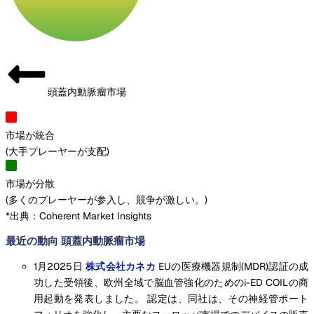
頭蓋内動脈瘤市場
市場が統合
(
大手プレーヤーが支配
)
市場が分散
(
多くのプレーヤーが参入し、競争が激しい。
)
*出典：Coherent Market Insights
最近の動向 頭蓋内動脈瘤市場
1月2025日
株式会社カネカ
EUの医療機器規制(MDR)認証の成
功した受領後、欧州全域で脳血管強化のためのi-ED COILの商
用起動を発表しました。 認定は、同社は、その神経管ポート