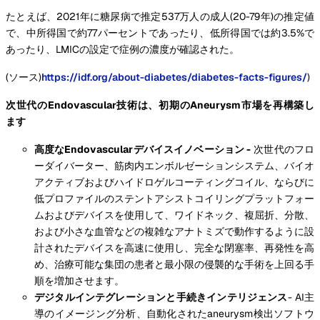
たとえば、2021年に糖尿病で推定537万人の成人(20-79年)の推定値
で、中所得国で約77パーセントであったり、低所得国では約3.5%で
あったり、LMICの設定で症例の濃度が確認された。
(ソース)
https://idf.org/about-diabetes/diabetes-facts-figures/
)
次世代のEndovascular技術は、初期のAneurysm市場を再構築し
ます
高度なEndovascularデバイスイノベーション -
次世代のフロ
ーダイバーター、筋肉内エンボルゼーションシステム、バイオ
アクティブおよびハイドロゲルコーティングコイル、ならびに
低プロファイルのステントアシストコイリングプラットフォー
ムおよびデバイスを使用して、ワイドネック、複屈折、分散、
および小さな血管などの複雑なアナトミズで動作するように設
計されたデバイスを高速に使用し、完全な閉塞率、再発性を高
め、治療可能な集団の患者と最小限の侵襲的な手術を上回る手
順を増加させます。
デジタルインテグレーションと手続きインテリジェンス
- AI主
導のイメージング分析、自動化されたaneurysm検出ソフトウ