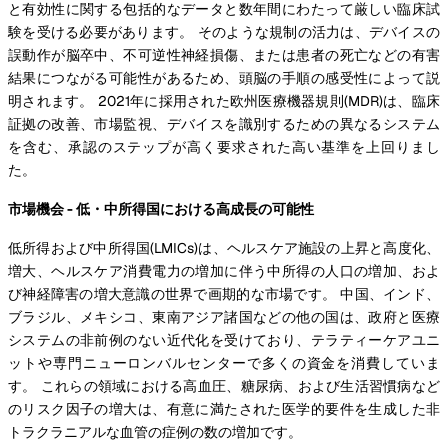
と有効性に関する包括的なデータと数年間にわたって厳しい臨床試
験を受ける必要があります。 そのような規制の活力は、デバイスの
誤動作が脳卒中、不可逆性神経損傷、または患者の死亡などの有害
結果につながる可能性があるため、頭脳の手順の感受性によって説
明されます。 2021年に採用された欧州医療機器規則(MDR)は、臨床
証拠の改善、市場監視、デバイスを識別するための異なるシステム
を含む、承認のステップが高く要求された高い基準を上回りまし
た。
市場機会 - 低・中所得国における高成長の可能性
低所得および中所得国(LMICs)は、ヘルスケア施設の上昇と高度化、
増大、ヘルスケア消費電力の増加に伴う中所得の人口の増加、およ
び神経障害の増大意識の世界で画期的な市場です。 中国、インド、
ブラジル、メキシコ、東南アジア諸国などの他の国は、政府と医療
システムの非前例のない近代化を受けており、テラティーケアユニ
ットや専門ニューロンバルセンターで多くの資金を消費していま
す。 これらの領域における高血圧、糖尿病、および生活習慣病など
のリスク因子の増大は、有意に満たされた医学的要件を生成した非
トラクラニアルな血管の症例の数の増加です。