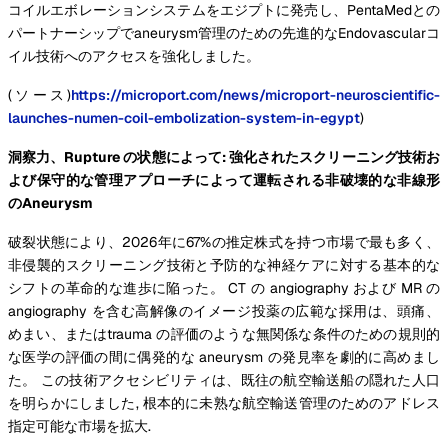
コイルエボレーションシステムをエジプトに発売し、PentaMedとの
パートナーシップでaneurysm管理のための先進的なEndovascularコ
イル技術へのアクセスを強化しました。
(ソース)
https://microport.com/news/microport-neuroscientific-
launches-numen-coil-embolization-system-in-egypt
)
洞察力、Rupture の状態によって: 強化されたスクリーニング技術お
よび保守的な管理アプローチによって運転される非破壊的な非線形
のAneurysm
破裂状態により、2026年に67%の推定株式を持つ市場で最も多く、
非侵襲的スクリーニング技術と予防的な神経ケアに対する基本的な
シフトの革命的な進歩に陥った。 CT の angiography および MR の
angiography を含む高解像のイメージ投薬の広範な採用は、頭痛、
めまい、またはtrauma の評価のような無関係な条件のための規則的
な医学の評価の間に偶発的な aneurysm の発見率を劇的に高めまし
た。 この技術アクセシビリティは、既往の航空輸送船の隠れた人口
を明らかにしました, 根本的に未熟な航空輸送管理のためのアドレス
指定可能な市場を拡大.