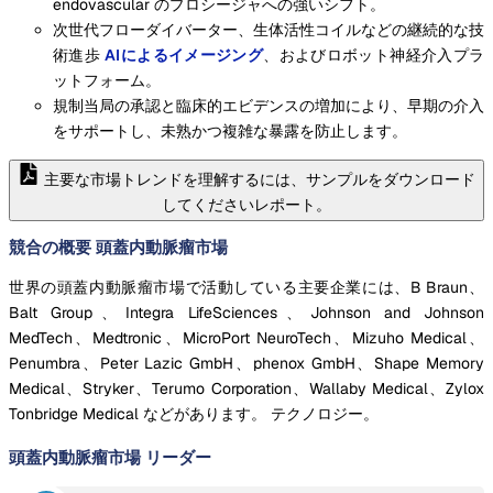
endovascular のプロシージャへの強いシフト。
次世代フローダイバーター、生体活性コイルなどの継続的な技
術進歩
AIによるイメージング
、およびロボット神経介入プラ
ットフォーム。
規制当局の承認と臨床的エビデンスの増加により、早期の介入
をサポートし、未熟かつ複雑な暴露を防止します。
主要な市場トレンドを理解するには、サンプルをダウンロード
してくださいレポート。
競合の概要 頭蓋内動脈瘤市場
世界の頭蓋内動脈瘤市場で活動している主要企業には、B Braun、
Balt Group、Integra LifeSciences、Johnson and Johnson
MedTech、Medtronic、MicroPort NeuroTech、Mizuho Medical、
Penumbra、Peter Lazic GmbH、phenox GmbH、Shape Memory
Medical、Stryker、Terumo Corporation、Wallaby Medical、Zylox
Tonbridge Medical などがあります。 テクノロジー。
頭蓋内動脈瘤市場
リーダー