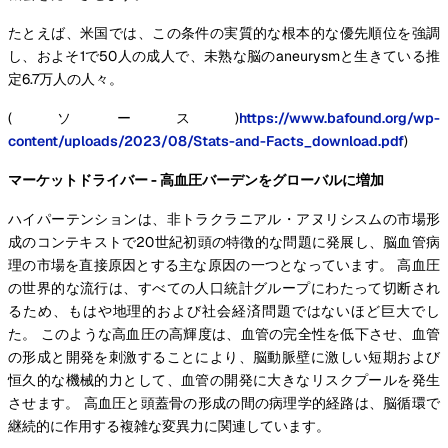
たとえば、米国では、この条件の実質的な根本的な優先順位を強調
し、およそ1で50人の成人で、未熟な脳のaneurysmと生きている推
定6.7万人の人々。
(ソース)
https://www.bafound.org/wp-
content/uploads/2023/08/Stats-and-Facts_download.pdf
)
マーケットドライバー - 高血圧バーデンをグローバルに増加
ハイパーテンションは、非トラクラニアル・アヌリシスムの市場形
成のコンテキストで20世紀初頭の特徴的な問題に発展し、脳血管病
理の市場を直接原因とする主な原因の一つとなっています。 高血圧
の世界的な流行は、すべての人口統計グループにわたって切断され
るため、もはや地理的および社会経済問題ではないほど巨大でし
た。 このような高血圧の高輝度は、血管の完全性を低下させ、血管
の形成と開発を刺激することにより、脳動脈壁に激しい短期および
恒久的な機械的力として、血管の開発に大きなリスクプールを発生
させます。 高血圧と頭蓋骨の形成の間の病理学的経路は、脳循環で
継続的に作用する複雑な変異力に関連しています。