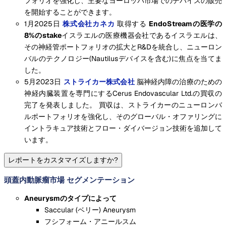
フォリオを強化し、主要なヨーロッパ市場でのデバイスの販売
を開始することができます。
1月2025日
株式会社カネカ
取得する
EndoStreamの医学の
8%のstake
イスラエルの医療機器会社であるイスラエルは、
その神経管ポートフォリオの拡大とR&Dを統合し、ニューロン
バルのテクノロジー(Nautilusデバイスを含む)に焦点を当てま
した。
5月2023日
ストライカー株式会社
脳神経内障の治療のための
神経内臓装置を専門にするCerus Endovascular Ltd.の買収の
完了を発表しました。 買収は、ストライカーのニューロンバ
ルポートフォリオを強化し、そのグローバル・オファリングに
イントラキュア技術とフロー・ダイバージョン技術を追加して
います。
レポートをカスタマイズしますか?
頭蓋内動脈瘤市場 セグメンテーション
Aneurysmのタイプによって
Saccular (ベリー) Aneurysm
フシフォーム・アニールスム