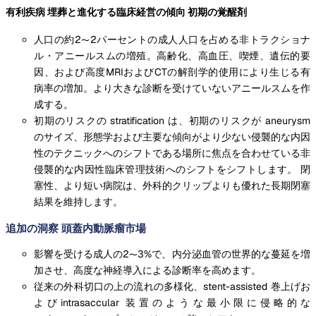
有利疾病 埋葬と進化する臨床経営の傾向 初期の覚醒剤
人口の約2〜2パーセントの成人人口を占める非トラクショナ
ル・アニールスムの増殖。高齢化、高血圧、喫煙、遺伝的要
因、および高度MRIおよびCTの解剖学的使用により生じる有
病率の増加。より大きな診断を受けていないアニールスムを作
成する。
初期のリスクの stratification は、初期のリスクが aneurysm
のサイズ、形態学および主要な傾向がより少ない侵襲的な内因
性のテクニックへのシフトである場所に焦点を合わせている非
侵襲的な内因性臨床管理技術へのシフトをシフトします。 閉
塞性、より短い病院は、外科的クリップよりも優れた長期閉塞
結果を維持します。
追加の洞察 頭蓋内動脈瘤市場
影響を受ける成人の2〜3%で、内分泌血管の世界的な蔓延を増
加させ、高度な神経導入による診断率を高めます。
従来の外科切口の上の流れの多様化、stent-assisted 巻上げお
よびintrasaccular 装置のような最小限に侵略的な