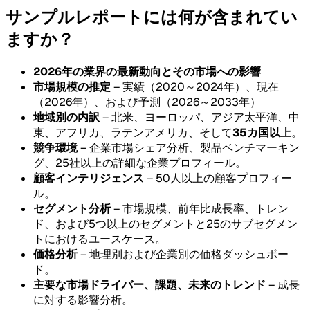
サンプルレポートには何が含まれてい
ますか？
2026年の業界の最新動向とその市場への影響
市場規模の推定
– 実績（2020～2024年）、現在
（2026年）、および予測（2026～2033年）
地域別の内訳
– 北米、ヨーロッパ、アジア太平洋、中
東、アフリカ、ラテンアメリカ、そして
35カ国以上
。
競争環境
– 企業市場シェア分析、製品ベンチマーキン
グ、25社以上の詳細な企業プロフィール。
顧客インテリジェンス
– 50人以上の顧客プロフィー
ル。
セグメント分析
– 市場規模、前年比成長率、トレン
ド、および5つ以上のセグメントと25のサブセグメン
トにおけるユースケース。
価格分析
– 地理別および企業別の価格ダッシュボー
ド。
主要な市場ドライバー、課題、未来のトレンド
– 成長
に対する影響分析。