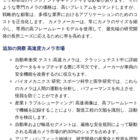
ような専門カメラの価格は、高いプレミアムをコマンドしますが、
戦略的な顧客は、多様な業界におけるアプリケーションのためのコ
ストを正当化します。 カメラメーカーは、常にカメラのサイズを縮
小し、専用の高フレームレートモデルを使用して、最先端の研究開
発の長所ニーズに応えるために率を高めます。
追加の洞察 高速度カメラ市場
自動車衝突 テスト:高速カメラは、クラッシュテスト中に詳細
なデータをキャプチャする際に不可欠です。メーカーが車両の
安全機能を改善するのに役立ちます。
バイオメカニクス 研究: スポーツ科学と医学研究では、これら
のカメラは人間の運動を分析し、パフォーマンスを向上させ、
怪我を防ぐことができます。
産業トラブルシューティング: 高速画像は、高フレームレート
で機械を記録することにより、製造工程の欠陥を識別し、誤動
作を検出します。
自動車および輸送セグメントは、厳格な安全規則によって駆動
される高速カメラ市場の約30%のシェアを占めます。
アジア・パシフィック地域は、研究開発の産業化と投資を増加