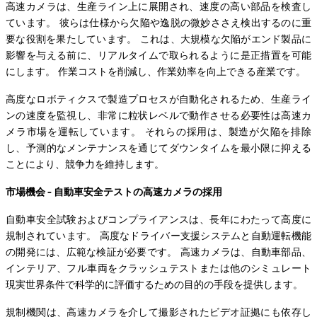
高速カメラは、生産ライン上に展開され、速度の高い部品を検査し
ています。 彼らは仕様から欠陥や逸脱の微妙ささえ検出するのに重
要な役割を果たしています。 これは、大規模な欠陥がエンド製品に
影響を与える前に、リアルタイムで取られるように是正措置を可能
にします。 作業コストを削減し、作業効率を向上できる産業です。
高度なロボティクスで製造プロセスが自動化されるため、生産ライ
ンの速度を監視し、非常に粒状レベルで動作させる必要性は高速カ
メラ市場を運転しています。 それらの採用は、製造が欠陥を排除
し、予測的なメンテナンスを通じてダウンタイムを最小限に抑える
ことにより、競争力を維持します。
市場機会 - 自動車安全テストの高速カメラの採用
自動車安全試験およびコンプライアンスは、長年にわたって高度に
規制されています。 高度なドライバー支援システムと自動運転機能
の開発には、広範な検証が必要です。 高速カメラは、自動車部品、
インテリア、フル車両をクラッシュテストまたは他のシミュレート
現実世界条件で科学的に評価するための目的の手段を提供します。
規制機関は、高速カメラを介して撮影されたビデオ証拠にも依存し