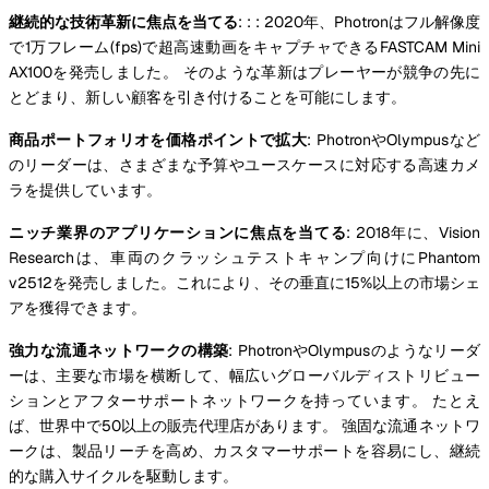
継続的な技術革新に焦点を当てる
: : : 2020年、Photronはフル解像度
で1万フレーム(fps)で超高速動画をキャプチャできるFASTCAM Mini
AX100を発売しました。 そのような革新はプレーヤーが競争の先に
とどまり、新しい顧客を引き付けることを可能にします。
商品ポートフォリオを価格ポイントで拡大
: PhotronやOlympusなど
のリーダーは、さまざまな予算やユースケースに対応する高速カメ
ラを提供しています。
ニッチ業界のアプリケーションに焦点を当てる
: 2018年に、Vision
Researchは、車両のクラッシュテストキャンプ向けにPhantom
v2512を発売しました。これにより、その垂直に15%以上の市場シェ
アを獲得できます。
強力な流通ネットワークの構築
: PhotronやOlympusのようなリーダ
ーは、主要な市場を横断して、幅広いグローバルディストリビュー
ションとアフターサポートネットワークを持っています。 たとえ
ば、世界中で50以上の販売代理店があります。 強固な流通ネットワ
ークは、製品リーチを高め、カスタマーサポートを容易にし、継続
的な購入サイクルを駆動します。