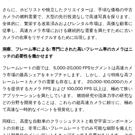
さらに、ホビリストや独立したクリエイターは、手頃な価格の中古
カメラの燃料需要で、大型の先行投資なしで高速写真を探ります。
全体的に、繁栄する改装済みおよびレンタル市場は、高価な顧客に
従事し、高速カメラ市場における継続的な需要を満たすために古い
カメラの在庫をリサイクルするために出現します。
洞察、フレーム率による: 専門にされた高いフレーム率のカメラはニ
ッチの必要性を働かせます
フレームレートの面では、5,000-20,000 FPSセグメントは高速カメ
ラ市場の最高シェアをキャプチャします。 しかし、より特殊な高フ
レームレートカメラの需要も存在します。 20,000-100,000のカメ
ラを提供するカメラ FPS および 100,000 FPS 以上は、極めて狭い
アプリケーションを満たしています。 燃焼研究や流体力学の研究な
どの分野を開発することは、これらの超高速カメラに頼りに、極め
て高速な一時的なイベントを視覚化します。
同様に、高度な自動車のクラッシュテストと航空宇宙コンポーネン
トの分析は、非常に高いフレームレートでのみ可能な細部を備えた
ミリ秒単位のインシデントをキャプチャする必要があります。 その