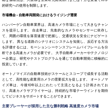
的研究への使用を制限します。
市場機会 - 自動車両開発におけるライジング需要
ハンバーゲン自動車業界は、高速カメラ市場にとって大きなチャン
スを提示します。 自走車は、先進的なカメラやセンサーに依存し
て、周囲の環境を落雷速度で把握し、交通状況を安全にナビゲート
します。 異なる道路のシナリオにシステムを知覚し、反応する方法
を評価するには、モーションシーケンスフレームバイフレームを分
析できる高速カメラが必要です。 大手自動車メーカーやテクノロジ
ー企業は、研究やテストプログラムを通じて自動車開発に積極的に
投資しています。
オートノマイズの自動車技術がスケールとスコープで成長する活動
として、高性能な産業用カメラの需要拡大を促します。 オートノマ
イズ車は、今後10年以上にわたって主流となるよう計画されてお
り、高速カメラサプライヤーは、持続的な市場テーウインドを期待
してビジネスをサポートすることができます。
主要プレーヤーが採用した主な勝利戦略 高速度カメラ市場