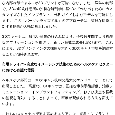
な内部冷却チャネルが3Dプリントが可能になりました。 医学の前部
で、3Dの印刷は患者の独特な解剖学に基づいて作り出すためにカス
タマイズされたインプラント、外科ガイドおよびモデルを可能にし
ます。 この「パーソナライズド薬」のアプローチは、複雑な症例に
対する結果が大幅に向上しました。
3Dスキャナは、幅広い産業の取込みにより、今後数年間でより複雑
なアプリケーションを推進し、新しい領域に成長し続けます。 これ
により、3Dプリンティングの採用が大きく3Dスキャナ市場を調達す
ることが期待されます。
市場ドライバ - 高度なイメージング技術のためのヘルスケアセクター
における有望な需要
ヘルスケア部門は、3Dスキャン技術の最大のエンドユーザーとして
出現しました。 高度な3Dスキャナは、正確な事前手術評価、治療シ
ミュレーション、インプラントフィッティング、および疾患や怪我
の監視を有効にすることによって、医療が配信される方法を変えて
います。
これらのスキャナの浸透を高めるエリアには、歯科インプラント、