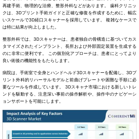
再建手術、物理的な治療、整形外科などがあります。 歯科クリニッ
クは、3Dプリント手術ガイドと正確な修復を作成するために、幅広
いスケールで3D経口スキャナーを採用しています。 複雑なケースで
は特に結果が向上しました。
整形外科では、3Dスキャナーは、患者独自の骨構造に基づいてカス
タマイズされたインプラント、長所および外部固定装置を生成する
のに非常に便利です。 この個別化アプローチは、患者にとってより
良い術後の機能性をもたらします。
病院は、手術室で全身とハンドヘルド3Dスキャナーを配備し、3Dプ
リント外科的リハーサルモデルと前曲げプレートや困難な手順に必
要なツールを作成しています。 3Dスキャナ市場における新しいトレ
ンドを駆動する、注意深い事前の操作解析や、操作中のナビゲーシ
ョンサポートを可能にします。