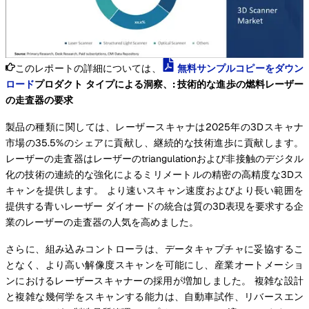
このレポートの詳細については、
無料サンプルコピーをダウン
ロード
プロダクト タイプによる洞察、: 技術的な進歩の燃料レーザー
の走査器の要求
製品の種類に関しては、レーザースキャナは2025年の3Dスキャナ
市場の35.5%のシェアに貢献し、継続的な技術進歩に貢献します。
レーザーの走査器はレーザーのtriangulationおよび非接触のデジタル
化の技術の連続的な強化によるミリメートルの精密の高精度な3Dス
キャンを提供します。 より速いスキャン速度およびより長い範囲を
提供する青いレーザー ダイオードの統合は質の3D表現を要求する企
業のレーザーの走査器の人気を高めました。
さらに、組み込みコントローラは、データキャプチャに妥協するこ
となく、より高い解像度スキャンを可能にし、産業オートメーショ
ンにおけるレーザースキャナーの採用が増加しました。 複雑な設計
と複雑な幾何学をスキャンする能力は、自動車試作、リバースエン