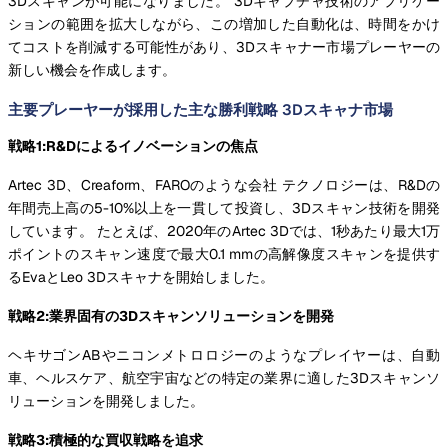
3Dスキャンが可能になりました。 3Dキャプチャ技術のアプリケー
ションの範囲を拡大しながら、この増加した自動化は、時間をかけ
てコストを削減する可能性があり、3Dスキャナー市場プレーヤーの
新しい機会を作成します。
主要プレーヤーが採用した主な勝利戦略 3Dスキャナ市場
戦略1:R&Dによるイノベーションの焦点
Artec 3D、Creaform、FAROのような会社 テクノロジーは、R&Dの
年間売上高の5-10%以上を一貫して投資し、3Dスキャン技術を開発
しています。 たとえば、2020年のArtec 3Dでは、1秒あたり最大1万
ポイントのスキャン速度で最大0.1 mmの高解像度スキャンを提供す
るEvaとLeo 3Dスキャナを開始しました。
戦略2:業界固有の3Dスキャンソリューションを開発
ヘキサゴンABやニコンメトロロジーのようなプレイヤーは、自動
車、ヘルスケア、航空宇宙などの特定の業界に適した3Dスキャンソ
リューションを開発しました。
戦略3:積極的な買収戦略を追求