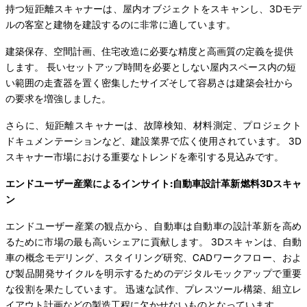
持つ短距離スキャナーは、屋内オブジェクトをスキャンし、3Dモデ
ルの客室と建物を建設するのに非常に適しています。
建築保存、空間計画、住宅改造に必要な精度と高画質の定義を提供
します。 長いセットアップ時間を必要としない屋内スペース内の短
い範囲の走査器を置く密集したサイズそして容易さは建築会社から
の要求を増強しました。
さらに、短距離スキャナーは、故障検知、材料測定、プロジェクト
ドキュメンテーションなど、建設業界で広く使用されています。 3D
スキャナー市場における重要なトレンドを牽引する見込みです。
エンドユーザー産業によるインサイト:自動車設計革新燃料3Dスキャ
ン
エンドユーザー産業の観点から、自動車は自動車の設計革新を高め
るために市場の最も高いシェアに貢献します。 3Dスキャンは、自動
車の概念モデリング、スタイリング研究、CADワークフロー、およ
び製品開発サイクルを明示するためのデジタルモックアップで重要
な役割を果たしています。 迅速な試作、プレスツール構築、組立レ
イアウト計画などの製造工程に欠かせないものとなっています。