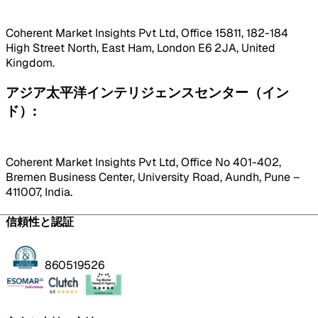
Coherent Market Insights Pvt Ltd, Office 15811, 182-184
High Street North, East Ham, London E6 2JA, United
Kingdom.
アジア太平洋インテリジェンスセンター（イン
ド）:
Coherent Market Insights Pvt Ltd, Office No 401-402,
Bremen Business Center, University Road, Aundh, Pune –
411007, India.
信頼性と認証
860519526