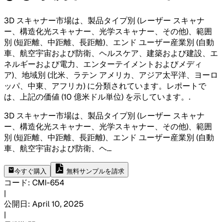
3D スキャナー市場は、製品タイプ別 (レーザー スキャナ
ー、構造化光スキャナー、光学スキャナー、その他)、範囲
別 (短距離、中距離、長距離)、エンド ユーザー産業別 (自動
車、航空宇宙および防衛、ヘルスケア、建築および建設、エ
ネルギーおよび電力、エンターテイメントおよびメディ
ア)、地域別 (北米、ラテン アメリカ、アジア太平洋、ヨーロ
ッパ、中東、アフリカ) に分類されています。レポートで
は、上記の価値 (10 億米ドル単位) を示しています。
.
3D スキャナー市場は、製品タイプ別 (レーザー スキャナ
ー、構造化光スキャナー、光学スキャナー、その他)、範囲
別 (短距離、中距離、長距離)、エンド ユーザー産業別 (自動
車、航空宇宙および防衛、ヘ
...
今すぐ購入
無料サンプルを請求
コード
:
CMI-
654
|
公開日
:
April 10, 2025
|