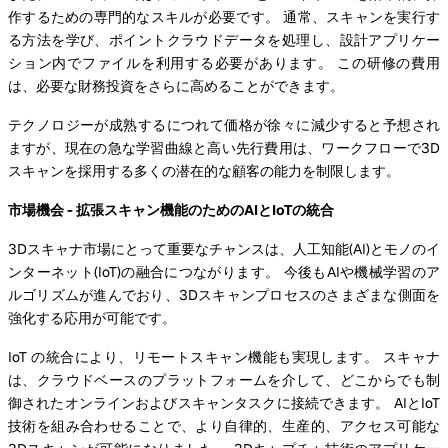
作するための専門的なスキルが必要です。 通常、スキャンを実行す
る方法を学び、ポイントクラウドデータを処理し、設計アプリケー
ション内でファイルを利用する必要があります。 この研修の費用
は、必要な財務投資をさらに高めることができます。
テクノロジーが成熟するにつれて価格が徐々に減少すると予想され
ますが、現在の急な学習曲線と高い先行費用は、ワークフローで3D
スキャンを採用する多くの潜在的な顧客の能力を制限します。
市場機会 - 拡張スキャン機能のためのAIとIoTの統合
3Dスキャナ市場にとって重要なチャンスは、人工知能(AI)とモノのイ
ンターネット(IoT)の融合につながります。 今後もAIや機械学習のア
ルゴリズムが進んでおり、3Dスキャンプロセスのさまざまな側面を
強化する応用が可能です。
IoT の統合により、リモートスキャン機能も実現します。 スキャナ
は、クラウドベースのプラットフォームを介して、どこからでも制
御されたオンラインおよびスキャンタスクに接続できます。 AIとIoT
技術を組み合わせることで、より自律的、生産的、アクセス可能な