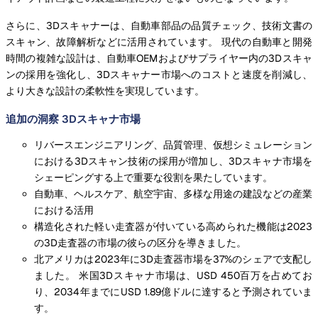
さらに、3Dスキャナーは、自動車部品の品質チェック、技術文書の
スキャン、故障解析などに活用されています。 現代の自動車と開発
時間の複雑な設計は、自動車OEMおよびサプライヤー内の3Dスキャ
ンの採用を強化し、3Dスキャナー市場へのコストと速度を削減し、
より大きな設計の柔軟性を実現しています。
追加の洞察 3Dスキャナ市場
リバースエンジニアリング、品質管理、仮想シミュレーション
における3Dスキャン技術の採用が増加し、3Dスキャナ市場を
シェーピングする上で重要な役割を果たしています。
自動車、ヘルスケア、航空宇宙、多様な用途の建設などの産業
における活用
構造化された軽い走査器が付いている高められた機能は2023
の3D走査器の市場の彼らの区分を導きました。
北アメリカは2023年に3D走査器市場を37%のシェアで支配し
ました。 米国3Dスキャナ市場は、USD 450百万を占めてお
り、2034年までにUSD 1.89億ドルに達すると予測されていま
す。