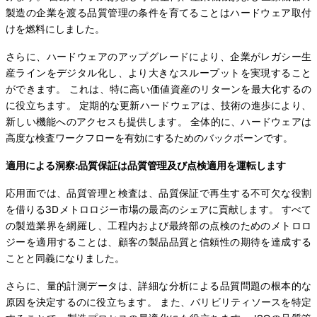
製造の企業を渡る品質管理の条件を育てることはハードウェア取付
けを燃料にしました。
さらに、ハードウェアのアップグレードにより、企業がレガシー生
産ラインをデジタル化し、より大きなスループットを実現すること
ができます。 これは、特に高い価値資産のリターンを最大化するの
に役立ちます。 定期的な更新ハードウェアは、技術の進歩により、
新しい機能へのアクセスも提供します。 全体的に、ハードウェアは
高度な検査ワークフローを有効にするためのバックボーンです。
適用による洞察:品質保証は品質管理及び点検適用を運転します
応用面では、品質管理と検査は、品質保証で再生する不可欠な役割
を借りる3Dメトロロジー市場の最高のシェアに貢献します。 すべて
の製造業界を網羅し、工程内および最終部の点検のためのメトロロ
ジーを適用することは、顧客の製品品質と信頼性の期待を達成する
ことと同義になりました。
さらに、量的計測データは、詳細な分析による品質問題の根本的な
原因を決定するのに役立ちます。 また、バリビリティソースを特定