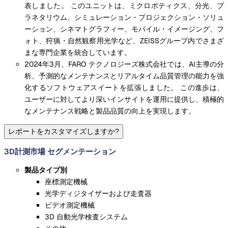
表しました。 このユニットは、ミクロポティクス、分光、プ
ラネタリウム、シミュレーション・プロジェクション・ソリュ
ーション、シネマトグラフィー、モバイル・イメージング、フ
ォト、狩猟・自然観察用光学など、ZEISSグループ内でさまざ
まな専門企業を統合しています。
2024年3月、FARO テクノロジーズ株式会社では、AI主導の分
析、予測的なメンテナンスとリアルタイム品質管理の能力を強
化するソフトウェアスイートを拡張しました。 この進歩は、
ユーザーに対してより深いインサイトを運用に提供し、積極的
なメンテナンス戦略と製品品質の向上を実現します。
レポートをカスタマイズしますか?
3D計測市場 セグメンテーション
製品タイプ別
座標測定機械
光学ディジタイザーおよび走査器
ビデオ測定機械
3D 自動光学検査システム