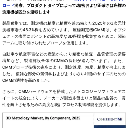
ロード
洞察、プロダクト タイプによって:精密および正確さは座標の
測定機械区分を運転します
製品種別では、測定機の精度と精度を兼ね備えた2025年の3次元計
測器市場の45.3%株を占めています。 座標測定機(CMM)は、オブジ
ェクトの表面にポイントの高精度な3D座標を収集するために、関節
アームに取り付けられたプローブを使用します。
自動車や航空宇宙などの産業からより精密な検査・品質管理の需要
増加など、製造施設全体のCMMの採用が進んでいます。 また、
CMMプローブ技術の進歩により、測定速度、精度、精度が向上しま
した。 複雑な部分の幾何学およびより小さい特徴のサイズのための
CMMの適性を高めました。
さらに、CMMハードウェアを搭載したメトロロジーソフトウェアス
イートの統合により、メーカーが製造歩留まりと製品の品質の一貫
性を向上させるための高度な統計プロセス制御機能を提供します。