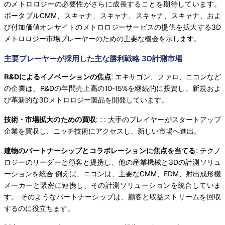
のメトロロジーの必要性がさらに成長することを期待しています。
ポータブルCMM、スキャナ、スキャナ、スキャナ、スキャナ、およ
び付加価値オンサイトのメトロロジーサービスの提供を拡大する3D
メトロロジー市場プレーヤーのための主要な機会を示します。
主要プレーヤーが採用した主な勝利戦略 3D計測市場
R&Dによるイノベーションの焦点
: エキサゴン、ファロ、ニコンなど
の企業は、R&Dの年間売上高の10-15%を継続的に投資し、新規およ
び革新的な3Dメトロロジー製品を開発しています。
技術・市場拡大のための買収
: : : 大手のプレイヤーがスタートアップ
企業を買収し、ニッチ技術にアクセスし、新しい市場へ進出。
建物のパートナーシップとコラボレーションに焦点を当てる
: テクノ
ロジーのリーダーと顧客と提携し、他の産業機械と3Dの計測ソリュ
ーションを統合 例えば、ニコンは、主要なCMM、EDM、射出成形機
メーカーと緊密に連携し、その計測ソリューションを統合していま
す。 そのようなパートナーシップは、顧客と収益ストリームを回収
するのに役立ちます。