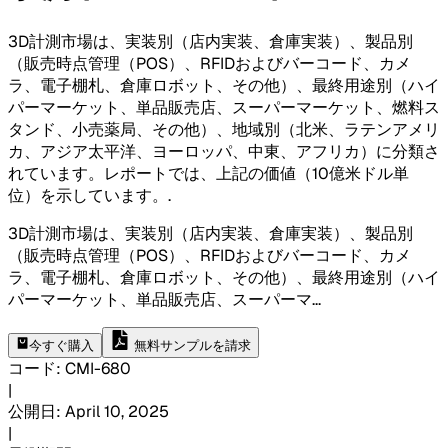
3D計測市場は、実装別（店内実装、倉庫実装）、製品別
（販売時点管理（POS）、RFIDおよびバーコード、カメ
ラ、電子棚札、倉庫ロボット、その他）、最終用途別（ハイ
パーマーケット、単品販売店、スーパーマーケット、燃料ス
タンド、小売薬局、その他）、地域別（北米、ラテンアメリ
カ、アジア太平洋、ヨーロッパ、中東、アフリカ）に分類さ
れています。レポートでは、上記の価値（10億米ドル単
位）を示しています。
.
3D計測市場は、実装別（店内実装、倉庫実装）、製品別
（販売時点管理（POS）、RFIDおよびバーコード、カメ
ラ、電子棚札、倉庫ロボット、その他）、最終用途別（ハイ
パーマーケット、単品販売店、スーパーマ
...
今すぐ購入
無料サンプルを請求
コード
:
CMI-
680
|
公開日
:
April 10, 2025
|