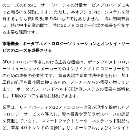
のニーズのために、サードパーティの計量サービスプロバイダにも
っと頼るのを奨励します。 ただし、本オプションは、システムを所
有するよりも費用対効果の高いものではありません。 高い初期投資
は、特に中小企業の間で、特に3Dメトロロジー市場の成長を抑制す
る主要な課題です。
市場機会 - ポータブルメトロロジーソリューションとオンサイトサー
ビスのニーズを成長させる
3Dメトロロジー市場における主要な機会は、ポータブルメトロロジ
ーソリューションやメーカー間のオンサイトメトロロジーサービス
のための成長の必要性です。 製造現場で直接寸法検査を行い、加工
工程の処理を最小限に抑えるため、メーカーからの需要が増えてい
ます。 ポータブル、ハンドヘルド3D計測システムの需要を燃料化
し、工場のフロアを容易に移動できます。
業界は、サードパーティの3Dメトロロジー企業が現場で提供したメ
トロロジーサービスを導入し、資本投資や専任ラボスペースの課題
を克服しています。 スマートファクトリーやコネクティッド製品な
ど、業界 4.0 トレンドの進歩により、ポータブルおよびオンサイト