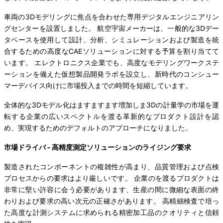
車両の3Dモデリングに焦点を合わせた専用デジタルエンジニアリン
グセンターを設置しました。 航空宇宙メーカーは、一般的な3Dデー
タベースを使用して設計、分析、シミュレーションおよび製造を統
合するための高度なCAEソリューションに対する予算を割り当てて
います。 エレクトロニクス企業でも、高度なモデリングワークステ
ーションを備えた仮想製品開発ラボを設立し、新時代のコンシュー
マーデバイス向けに市場投入までの時間を短縮しています。
全体的な3Dモデル化はますますます増加しま3Dの計量学の市場を運
転する企業の広いスペクトルを渡る革新的なプロダクト設計を認
め、実現するためのデフォルトのアプローチになりました。
市場ドライバ - 高精度測定ソリューションのライジング要求
製造されたコンポーネントの複雑性が高まり、品質管理および点検
プロセスからの要求はより厳しいです。 企業のを渡るプロダクトは
非常に堅い許容に会う必要があります、生産の間に微細な表面の終
わりおよび要求の高い次元の正確さがあります。 高精細検査で培っ
た高度な計測システムに求められる精密加工品のクオリティと信頼