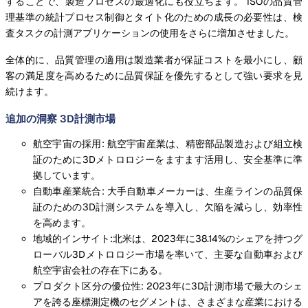
することで、製造プロセスの最適化にも役立ちます。 ISOの品質管
理基準の統計プロセス制御とタイト化のための成長の必要性は、検
査タスクの計測アプリケーションの使用をさらに増加させました。
全体的に、品質管理の適用は製造業者が保証コストを最小にし、顧
客の満足度を高めるために品質保証を優先するとして強い要求を見
続けます。
追加の洞察 3D計測市場
航空宇宙の採用: 航空宇宙産業は、精密部品製造および組立検
証のために3Dメトロロジーをますます活用し、安全基準に準
拠しています。
自動車産業統合: 大手自動車メーカーは、生産ラインの品質保
証のための3D計測システムを導入し、欠陥を減らし、効率性
を高めます。
地域的インサイト:北米は、2023年に38.14%のシェアを持つグ
ローバル3Dメトロロジー市場を率いて、主要な自動車および
航空宇宙会社の存在下にある。
プロダクト区分の優位性: 2023年に3D計測市場で最大のシェ
アを誇る座標測定機のセグメントは、さまざまな産業における