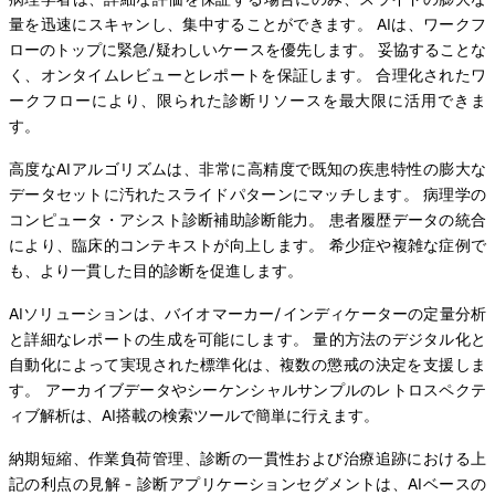
量を迅速にスキャンし、集中することができます。 AIは、ワークフ
ローのトップに緊急/疑わしいケースを優先します。 妥協することな
く、オンタイムレビューとレポートを保証します。 合理化されたワ
ークフローにより、限られた診断リソースを最大限に活用できま
す。
高度なAIアルゴリズムは、非常に高精度で既知の疾患特性の膨大な
データセットに汚れたスライドパターンにマッチします。 病理学の
コンピュータ・アシスト診断補助診断能力。 患者履歴データの統合
により、臨床的コンテキストが向上します。 希少症や複雑な症例で
も、より一貫した目的診断を促進します。
AIソリューションは、バイオマーカー/インディケーターの定量分析
と詳細なレポートの生成を可能にします。 量的方法のデジタル化と
自動化によって実現された標準化は、複数の懲戒の決定を支援しま
す。 アーカイブデータやシーケンシャルサンプルのレトロスペクテ
ィブ解析は、AI搭載の検索ツールで簡単に行えます。
納期短縮、作業負荷管理、診断の一貫性および治療追跡における上
記の利点の見解 - 診断アプリケーションセグメントは、AIベースの