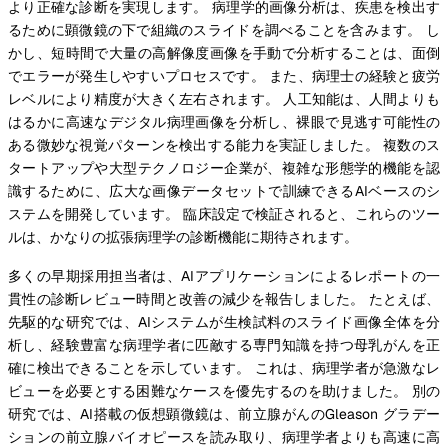
より正確な診断を実現します。 病理学的画像分析は、疾患を検出す
るために顕微鏡の下で組織のスライドを調べることを含みます。 し
かし、短時間で大量の高解像度画像を手動で分析することは、面倒
でエラーが発生しやすいプロセスです。 また、病理士の経験と疲労
レベルにより精度が大きく左右されます。 人工知能は、人間よりも
はるかに高速なデジタル病理画像を分析し、裸眼で見逃す可能性の
ある微妙な視覚パターンを検出する能力を実証しました。 複数のス
タートアップや大型テクノロジー企業が、複雑な形態学的機能を認
識するために、広大な画像データセットで訓練できるAIベースのシ
ステムを開発しています。 臨床設定で検証されると、これらのツー
ルは、かなりの拡張病理学の診断機能に期待されます。
多くの早期採用担当者は、AIアプリケーションによるレポートの一
貫性の診断レビュー時間と改善の減少を報告しました。 たとえば、
先駆的な研究では、AIシステムが生検試料のスライド画像全体を分
析し、経験豊富な病理学者に匹敵する専門知識を持つ母乳がんを正
確に検出できることを示しています。 これは、病理学者が急激なレ
ビューを必要とする困難なケースを優先するのを助けました。 別の
研究では、AI搭載の仮想顕微鏡は、前立腺がんのGleason グラデー
ションの前立腺バイオピースを読み取り、病理学者よりも高速に高