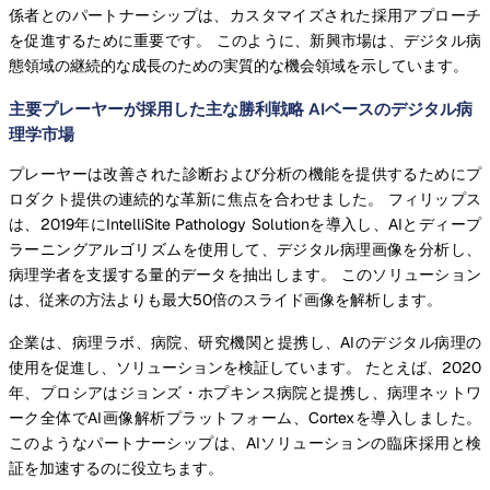
係者とのパートナーシップは、カスタマイズされた採用アプローチ
を促進するために重要です。 このように、新興市場は、デジタル病
態領域の継続的な成長のための実質的な機会領域を示しています。
主要プレーヤーが採用した主な勝利戦略 AIベースのデジタル病
理学市場
プレーヤーは改善された診断および分析の機能を提供するためにプ
ロダクト提供の連続的な革新に焦点を合わせました。 フィリップス
は、2019年にIntelliSite Pathology Solutionを導入し、AIとディープ
ラーニングアルゴリズムを使用して、デジタル病理画像を分析し、
病理学者を支援する量的データを抽出します。 このソリューション
は、従来の方法よりも最大50倍のスライド画像を解析します。
企業は、病理ラボ、病院、研究機関と提携し、AIのデジタル病理の
使用を促進し、ソリューションを検証しています。 たとえば、2020
年、プロシアはジョンズ・ホプキンス病院と提携し、病理ネットワ
ーク全体でAI画像解析プラットフォーム、Cortexを導入しました。
このようなパートナーシップは、AIソリューションの臨床採用と検
証を加速するのに役立ちます。