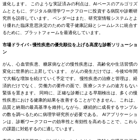
速化します。 このような実証済みの利点は、AIベースのアルゴリズ
ムとともに、デジタル病理学ワークフローに投資する病院や診断研
究所を説得しています。 ベンダーはまた、研究室情報システムとよ
り優れた臨床意思決定のための電子健康記録とシームレスに統合す
るために、プラットフォームを最適化しています。
市場ドライバ - 慢性疾患の優先順位を上げる高度な診断ソリューショ
ン
がん、心血管疾患、糖尿病などの慢性疾患は、高齢化や生活習慣の
変化に世界的に上昇しています。 がんの発生だけでは、今後10年間
で大幅な増加を続けていく予定です。 慢性疾患の治療と管理は、経
済的だけでなく、労働力の要件の面で、医療システムの途方もない
緊張を置きます。 同時に、正確な診断による早期検出は、多くの慢
性疾患における健康的結果を改善することができません。 これは、
品質と納期の最高基準を維持しながら、継続的に成長するサンプル
の数を調べるために病理学研究所が必要である。 AIアプリケーショ
ンは、診断ワークフローの効率性と有効性を高めることで、これら
の課題に対処するのに適しています。