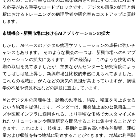
る必要がある重要なロードブロックです。 デジタル画像の処理と解
釈におけるトレーニングの病理学者や研究室もコストアップに貢献
します。
市場機会 - 新興市場におけるAIアプリケーションの拡大
しかし、AIベースのデジタル病理学ソリューションの成長に強いチ
ャンスもあります。 そのような機会の一つは、新興市場へのAIアプ
リケーションの拡大にあります。 西の経済は、このような技術の初
期の取組を見てきましたが、主要ながんセンターと研究病院によっ
てしばしば急上昇し、新興市場は比較的未然に見られてきました。
これらの地域は、がんなどの病気の負担が高まっていますが、病理
学の不足や資源不足などの課題に直面しています。
AIとデジタルの病理学は、診断の効率性、納期、精度を向上させる
という約束を提供します。 ベンダーは、開発途上国の公衆衛生ニー
ズや医療インフラに適用される、より手頃な価格でカスタマイズさ
れたソリューションや翻訳研究を開発することに集中することがで
きます。 これにより、技術は、長期的に最も高い潜在的影響、運転
量および収益を持つ地域に到達することができます。 地域の利害関