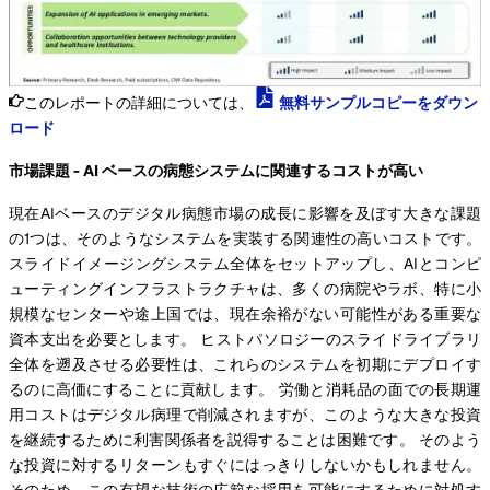
このレポートの詳細については、
無料サンプルコピーをダウン
ロード
市場課題 - AI ベースの病態システムに関連するコストが高い
現在AIベースのデジタル病態市場の成長に影響を及ぼす大きな課題
の1つは、そのようなシステムを実装する関連性の高いコストです。
スライドイメージングシステム全体をセットアップし、AIとコンピ
ューティングインフラストラクチャは、多くの病院やラボ、特に小
規模なセンターや途上国では、現在余裕がない可能性がある重要な
資本支出を必要とします。 ヒストパソロジーのスライドライブラリ
全体を遡及させる必要性は、これらのシステムを初期にデプロイす
るのに高価にすることに貢献します。 労働と消耗品の面での長期運
用コストはデジタル病理で削減されますが、このような大きな投資
を継続するために利害関係者を説得することは困難です。 そのよう
な投資に対するリターンもすぐにはっきりしないかもしれません。
そのため、この有望な技術の広範な採用を可能にするために対処す