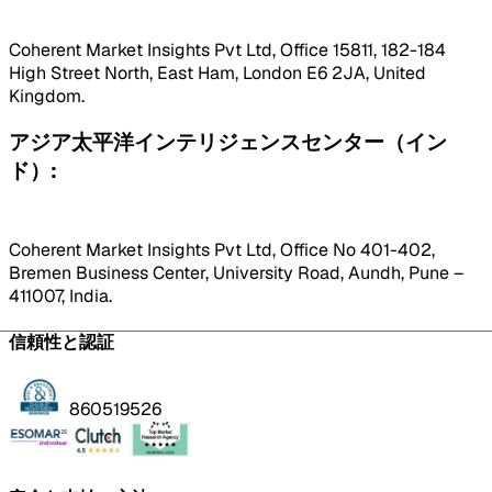
Coherent Market Insights Pvt Ltd, Office 15811, 182-184
High Street North, East Ham, London E6 2JA, United
Kingdom.
アジア太平洋インテリジェンスセンター（イン
ド）:
Coherent Market Insights Pvt Ltd, Office No 401-402,
Bremen Business Center, University Road, Aundh, Pune –
411007, India.
信頼性と認証
860519526