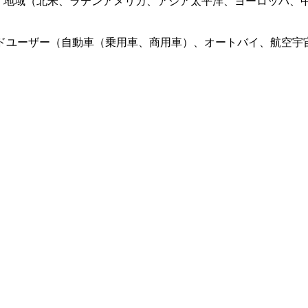
UD）、地域（北米、ラテンアメリカ、アジア太平洋、ヨーロッパ
ドユーザー（自動車（乗用車、商用車）、オートバイ、航空宇宙（