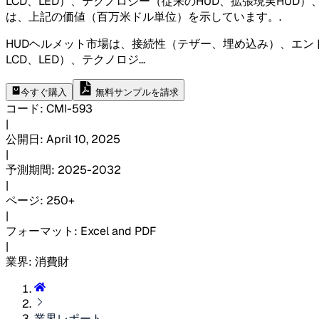
LCD、LED）、テクノロジー（従来のHUD、拡張現実H
は、上記の価値（百万米ドル単位）を示しています。
.
HUDヘルメット市場は、接続性（テザー、埋め込み）、エン
LCD、LED）、テクノロジ
...
今すぐ購入
無料サンプルを請求
コード
:
CMI-
593
|
公開日
:
April 10, 2025
|
予測期間
:
2025-2032
|
ページ
:
250+
|
フォーマット
:
Excel and PDF
|
業界
:
消費財
業界レポート