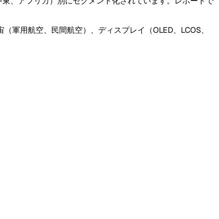
、中東、アフリカ）別にセグメント化されています。レポートで
軍用航空、民間航空）、ディスプレイ（OLED、LCOS、