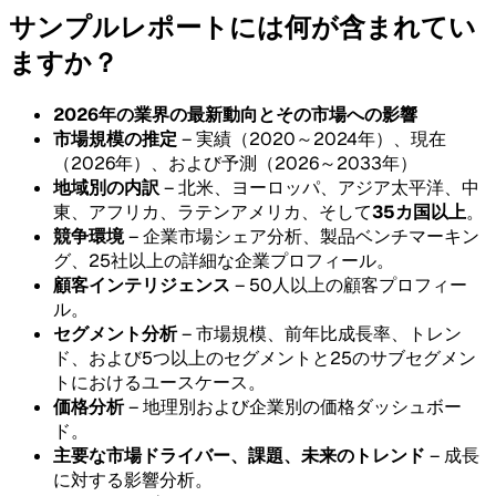
サンプルレポートには何が含まれてい
ますか？
2026年の業界の最新動向とその市場への影響
市場規模の推定
– 実績（2020～2024年）、現在
（2026年）、および予測（2026～2033年）
地域別の内訳
– 北米、ヨーロッパ、アジア太平洋、中
東、アフリカ、ラテンアメリカ、そして
35カ国以上
。
競争環境
– 企業市場シェア分析、製品ベンチマーキン
グ、25社以上の詳細な企業プロフィール。
顧客インテリジェンス
– 50人以上の顧客プロフィー
ル。
セグメント分析
– 市場規模、前年比成長率、トレン
ド、および5つ以上のセグメントと25のサブセグメン
トにおけるユースケース。
価格分析
– 地理別および企業別の価格ダッシュボー
ド。
主要な市場ドライバー、課題、未来のトレンド
– 成長
に対する影響分析。