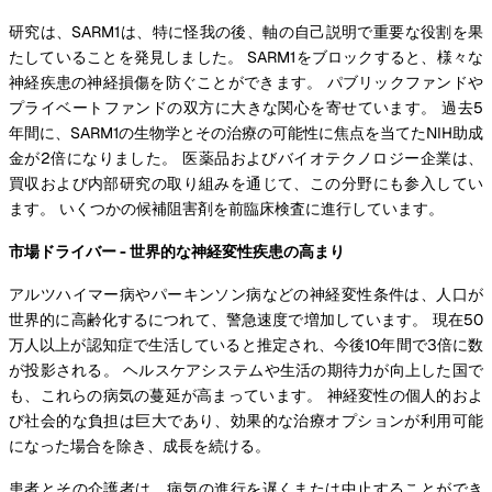
研究は、SARM1は、特に怪我の後、軸の自己説明で重要な役割を果
たしていることを発見しました。 SARM1をブロックすると、様々な
神経疾患の神経損傷を防ぐことができます。 パブリックファンドや
プライベートファンドの双方に大きな関心を寄せています。 過去5
年間に、SARM1の生物学とその治療の可能性に焦点を当てたNIH助成
金が2倍になりました。 医薬品およびバイオテクノロジー企業は、
買収および内部研究の取り組みを通じて、この分野にも参入してい
ます。 いくつかの候補阻害剤を前臨床検査に進行しています。
市場ドライバー - 世界的な神経変性疾患の高まり
アルツハイマー病やパーキンソン病などの神経変性条件は、人口が
世界的に高齢化するにつれて、警急速度で増加しています。 現在50
万人以上が認知症で生活していると推定され、今後10年間で3倍に数
が投影される。 ヘルスケアシステムや生活の期待力が向上した国で
も、これらの病気の蔓延が高まっています。 神経変性の個人的およ
び社会的な負担は巨大であり、効果的な治療オプションが利用可能
になった場合を除き、成長を続ける。
患者とその介護者は、病気の進行を遅くまたは中止することができ