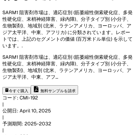
SARM1 阻害剤市場は、適応症別 (筋萎縮性側索硬化症、多発
性硬化症、末梢神経障害、緑内障)、分子タイプ別 (小分子、
生物製剤)、地域別 (北米、ラテンアメリカ、ヨーロッパ、ア
ジア太平洋、中東、アフリカ) に分類されています。レポー
トでは、上記のセグメントの価値 (百万米ドル単位) を示して
います。
.
SARM1 阻害剤市場は、適応症別 (筋萎縮性側索硬化症、多発
性硬化症、末梢神経障害、緑内障)、分子タイプ別 (小分子、
生物製剤)、地域別 (北米、ラテンアメリカ、ヨーロッパ、ア
ジア太平洋、中東、アフ
...
今すぐ購入
無料サンプルを請求
コード
:
CMI-
192
|
公開日
:
April 10, 2025
|
予測期間
:
2025-2032
|