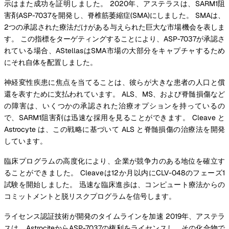
示はまた成功を証明しました。 2020年、アステラスは、SARM1阻
害剤ASP-7037を開発し、脊椎筋萎縮症(SMA)にしました。 SMAは、
2つの承認された療法だけがある与えられた巨大な市場機会を表しま
す。 この指標をターゲティングすることにより、ASP-7037が承認さ
れている場合、AStellasはSMA市場の大部分をキャプチャするため
にそれ自体を配置しました。
神経変性疾患に焦点を当てることは、彼らが大きな患者の人口と償
還を表すために支払われています。 ALS、MS、および脊髄損傷など
の障害は、いくつかの承認された治療オプションを持っているの
で、SARM1阻害剤は迅速な採用を見ることができます。 Cleave と
Astrocyte は、この戦略に基づいて ALS と脊髄損傷の治療法を開発
しています。
臨床プログラムの高度化により、企業が競争力のある地位を確立す
ることができました。 Cleaveは12か月以内にCLV-048のフェーズ1
試験を開始しました。 迅速な臨床進歩は、コンピュート療法からの
コミットメントと脱リスクプログラムを信号します。
ライセンス認証技術が開発のタイムラインを加速 2019年、アステラ
スは、AstrociteからASP-7037の権利をライセンスし、その化合物で