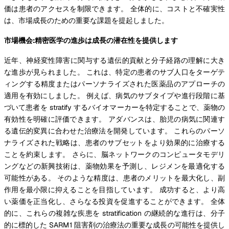
価は患者のアクセスを制限できます。 全体的に、コストと不確実性
は、市場成長のための重要な課題を提起しました。
市場機会:精密医学の進歩は成長の潜在性を提供します
近年、神経変性障害に関与する遺伝的貢献と分子経路の理解に大き
な進歩が見られました。 これは、特定の患者のサブ人口をターゲテ
ィングする精度またはパーソナライズされた医薬品のアプローチの
適用を有効にしました。 例えば、病気のサブタイプや進行段階に基
づいて患者を stratify するバイオマーカーを特定することで、薬物の
有効性を明確に評価できます。 アダバンスは、胎児の病気に関連す
る遺伝的変異に合わせた治療法を開発しています。 これらのパーソ
ナライズされた戦略は、患者のサブセットをより効果的に治療する
ことを約束します。 さらに、脳ネットワークのコンピュータモデリ
ングなどの新興技術は、薬物効果を予測し、レジメンを最適化する
可能性がある。 そのような精度は、患者のメリットを最大化し、副
作用を最小限に抑えることを目指しています。 成功すると、より高
い薬価を正当化し、さらなる投資を促進することができます。 全体
的に、これらの複雑な疾患を stratification の継続的な進行は、分子
的に標的した SARM1 阻害剤の治療法の重要な成長の可能性を提供し