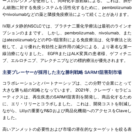
ースのレジメンを使用して、同時化学放射線による。 これは、肺が
ん細胞に対する免疫システムを活性化するために、pembrolizumab
やnivolumabなどの薬と隣接免疫療法によって続くことがあります。
IV期メタ静的NSCLCでは、プラチナ二重化学療法は最初のラインオ
プションのままです。 しかし、pembrolizumab、nivolumab、また
はatezolizumabなどのPD-1阻害剤による免疫療法は、化学療法と比
較して、より優れた有効性と副作用の減少による、より著名な第一
線治療になりました。 EGFRまたはALK変異の患者様、ゲフィチニ
ブ、エルロチニブ、アレクチニブなどの標的療法が優先されます。
主要プレーヤーが採用した主な勝利戦略 SARM1阻害剤市場
コラボレーションとパートナーシップは、この分野で企業にとって
大きな勝ち組の戦略となっています。 2021年、クレーヴ・セラピュ
ーティクスは、再生疾患のSARM1阻害剤を開発し、商品化するため
に、エリ・リリーとコラボしました。 これは、開発コストを削減し
ながら、Lillyの重要なR&Dおよび商品化機能へのアクセスをClaveし
ました。
高いアンメットの必要性および市場の潜在的なターゲットを絞る表