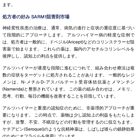
ます。
処方者の好み SARM1阻害剤市場
神経変性疾患の治療は、通常、病気の進行と症状の重症度に基づい
て段階的にアプローチします。 アルツハイマー病の軽度な症例で
は、処方者は一般的に、ドペジル(Aricept)などのコリンステラーゼ阻
害薬で始まります。 これらの薬は、脳内のアセチルコリンレベルを
後押しし、認知上の利点を提供します。
アルツハイマーが適度な段階に進むにつれて、組み合わせ療法は複
数の症状をターゲットに処方されることがあります。 一般的なレジ
メンは、N-メチルD-アスパルテート受容体拮抗薬とメマンチン
(Namenda)と整形されています。 この薬の組み合わせは、メモリ、
思考、行動、毎日の機能を改善することを目指しています。
アルツハイマーと重度の認知症のために、非薬理的アプローチが重
要になります。 この時点で、薬物は少し認知上の利益をもたらしま
すが、攻撃、不安、不眠症などの行動を管理するのに役立ちます。
ケチアピン(Seroquel)のような抗精神薬は、しばしば彼らの鎮静効果
のためにオフラベルを使用しています。