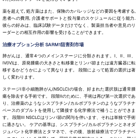
薬を超えて, 処方薬はまた、保険のカバレッジなどの要因を考慮する,
患者への費用, 介護者サポートと投与量のスケジュールに従う能力.
彼らの好みは、臨床試験データだけでなく、製薬担当者や意見のリ
ーダーとの相互作用の影響を受けることができます。
治療オプション分析 SARM1阻害剤市場
肺がんは、通常4つのメインステージに分類されます。I、II、III、
IV(IV)は、原発腫瘍の大きさと転移量とリンパ節または遠方臓器に転
移するかどうかによって異なります。 段階によって処置の選択は著
しく変わります。
ステージI非小細胞肺がん(NSCLC)の場合、好まれた選択肢は通常腫
瘍を除去する手術です。 段階IIのために、手術は再び第一次選択であ
り、治療薬のようなシスプラチン/カルボプラチンのようなプラチナ
ベースのダブルトを使用して隣接する化学療法で補うことができま
す。 段階III NSCLCはリンパ節の関与を伴います、それは単独で手術
に適さない。 ケアの基準は、シスプラチン/カルボプラチンとネオダ
ジュバント化学療法とタマネで、その後、放射線療法でプラチナベ