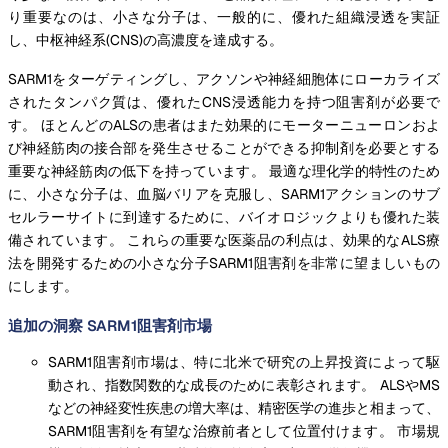
り重要なのは、小さな分子は、一般的に、優れた組織浸透を実証
し、中枢神経系(CNS)の高濃度を達成する。
SARM1をターゲティングし、アクソンや神経細胞体にローカライズ
されたタンパク質は、優れたCNS浸透能力を持つ阻害剤が必要で
す。 ほとんどのALSの患者はまた効果的にモーターニューロンおよ
び神経筋肉の接合部を発生させることができる抑制剤を必要とする
重要な神経筋肉の低下を持っています。 最適な理化学的特性のため
に、小さな分子は、血脳バリアを克服し、SARM1アクションのサブ
セルラーサイトに到達するために、バイオロジックよりも優れた装
備されています。 これらの重要な医薬品の利点は、効果的なALS療
法を開発するための小さな分子SARM1阻害剤を非常に望ましいもの
にします。
追加の洞察 SARM1阻害剤市場
SARM1阻害剤市場は、特に北米で研究の上昇投資によって駆
動され、指数関数的な成長のために表彰されます。 ALSやMS
などの神経変性疾患の増大率は、精密医学の進歩と相まって、
SARM1阻害剤を有望な治療前者として位置付けます。 市場規