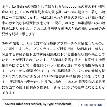
また、Lo Gehrigの病気として知られるAmyotrophicの横の脊柱側弯
症(ALS)は、SARM1阻害剤市場で最も高い45.7%の割合で、著しい治
療ニーズに貢献します。 ALSは限られた処置の選択および高い死亡
率の致命的な神経変性疾患です。 現在、ALSとFDA承認薬のみの治
療法はありません。 これはより有効な療法のための高いunmetの必
要性を明確に示します。
SARM1阻害は、ALSに対する治療的アプローチを有望化したものと
して誕生しました。 プレクライニング研究では、SARM1 は、ALS に
関連する神経炎症および神経細胞死における重要な役割を果たして
いることが実証されています。 SARM1を阻害すると、軸変性や神経
損失を防ぐことで、潜在的にハット病変が進行する可能性がありま
す。 いくつかの製薬会社は、すでに臨床試験でいくつかの候補を持
つALSのための小さな分子SARM1阻害剤を積極的に開発していま
す。 実証済みの安全かつ効果的な場合、これらの阻害剤はALS患者
に相当する臨床的利点を提供し、さらにはケアの基準になることが
できます。