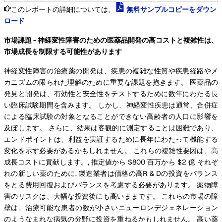
このレポートの詳細については、
無料サンプルコピーをダウン
ロード
市場課題 - 神経変性障害のための医薬品開発の高コストと複雑性は、
市場成長を制限する可能性があります
神経変性障害の治療薬の開発は、疾患の複雑な性質や疾患経路やメ
カニズムの限られた理解のために重要な課題を抱きます。 医薬品の
発見と開発は、有効性と安全性をテストするために数年にわたる長
い臨床試験期間を含みます。 しかし、神経変性疾患は通常、合併症
による臨床試験の対象となることができない高齢者の人口に影響を
及ぼします。 さらに、結果は客観的に測定することは困難であり、
エンドポイントは、利益を実証するために長年にわたって機能する
変化を示す必要があるかもしれません。 これらの複雑性要因は、高
成長コストに貢献します。, 推定値から $800 百万から $2 億 それぞ
れの新しい薬のために. 製造業者は価格の高R & Dの投資をバランス
をとる費用回復およびバランスを考慮する必要があります。 薬物障
害のリスクは、大幅な投資後にも高いままです。 これらの市場の障
壁は、治療可能な患者の数が小さいニューロンデジェネレーション
のようなまれな病気の分野に投資を重ねるかもしれません。 高い薬