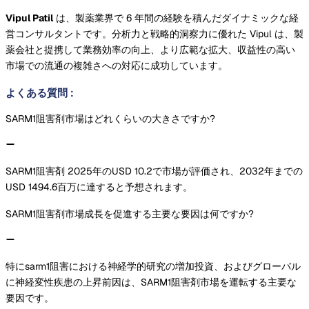
Vipul Patil
は、製薬業界で 6 年間の経験を積んだダイナミックな経
営コンサルタントです。分析力と戦略的洞察力に優れた Vipul は、製
薬会社と提携して業務効率の向上、より広範な拡大、収益性の高い
市場での流通の複雑さへの対応に成功しています。
よくある質問
:
SARM1阻害剤市場はどれくらいの大きさですか?
SARM1阻害剤 2025年のUSD 10.2で市場が評価され、2032年までの
USD 1494.6百万に達すると予想されます。
SARM1阻害剤市場成長を促進する主要な要因は何ですか?
特にsarm1阻害における神経学的研究の増加投資、およびグローバル
に神経変性疾患の上昇前因は、SARM1阻害剤市場を運転する主要な
要因です。