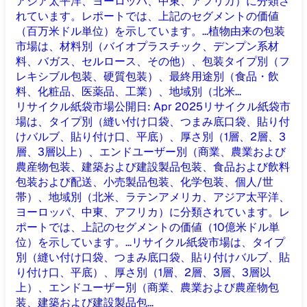
アジア太平洋、ヨーロッパ、中東、アフリカ）に分類さ
れています。レポートでは、上記のセグメントの価値
（百万米ドル単位）を示しています。...
植物由来の包装
市場は、材料別（バイオプラスチック、デンプン系材
料、バガス、セルロース、その他）、包装タイプ別（フ
レキシブル包装、硬質包装）、最終用途別（食品・飲
料、化粧品、医薬品、工業）、地域別（北米...
リサイクル紙袋市場
公開日
:
Apr 2025
リサイクル紙袋市
場は、タイプ別（縫い付け口袋、つまみ底口袋、貼り付
けバルブ、貼り付け口、平底）、厚さ別（1層、2層、3
層、3層以上）、エンドユーザー別（商業、農業および
農産物包装、建築および建設製品包装、食品および飲料
包装および配送、小売製品包装、化学包装、個人/世
帯）、地域別（北米、ラテンアメリカ、アジア太平洋、
ヨーロッパ、中東、アフリカ）に分類されています。レ
ポートでは、上記のセグメントの価値（10億米ドル単
位）を示しています。...
リサイクル紙袋市場は、タイプ
別（縫い付け口袋、つまみ底口袋、貼り付けバルブ、貼
り付け口、平底）、厚さ別（1層、2層、3層、3層以
上）、エンドユーザー別（商業、農業および農産物包
装、建築および建設製品包...