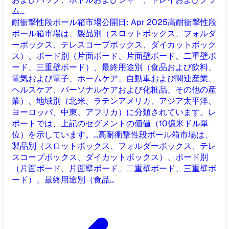
ム...
耐衝撃性段ボール箱市場
公開日
:
Apr 2025
高耐衝撃性段
ボール箱市場は、製品別（スロットボックス、フォルダ
ーボックス、テレスコープボックス、ダイカットボック
ス）、ボード別（片面ボード、片面壁ボード、二重壁ボ
ード、三重壁ボード）、最終用途別（食品および飲料、
電気および電子、ホームケア、自動車および関連産業、
ヘルスケア、パーソナルケアおよび化粧品、その他の産
業）、地域別（北米、ラテンアメリカ、アジア太平洋、
ヨーロッパ、中東、アフリカ）に分類されています。レ
ポートでは、上記のセグメントの価値（10億米ドル単
位）を示しています。...
高耐衝撃性段ボール箱市場は、
製品別（スロットボックス、フォルダーボックス、テレ
スコープボックス、ダイカットボックス）、ボード別
（片面ボード、片面壁ボード、二重壁ボード、三重壁ボ
ード）、最終用途別（食品...