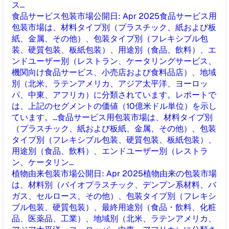
ス...
食品サービス包装市場
公開日
:
Apr 2025
食品サービス用
包装市場は、材料タイプ別（プラスチック、紙および板
紙、金属、その他）、包装タイプ別（フレキシブル包
装、硬質包装、板紙包装）、用途別（食品、飲料）、エ
ンドユーザー別（レストラン、ケータリングサービス、
機関向け食品サービス、小売店および食料品店）、地域
別（北米、ラテンアメリカ、アジア太平洋、ヨーロッ
パ、中東、アフリカ）に分類されています。レポートで
は、上記のセグメントの価値（10億米ドル単位）を示し
ています。...
食品サービス用包装市場は、材料タイプ別
（プラスチック、紙および板紙、金属、その他）、包装
タイプ別（フレキシブル包装、硬質包装、板紙包装）、
用途別（食品、飲料）、エンドユーザー別（レストラ
ン、ケータリン...
植物由来包装市場
公開日
:
Apr 2025
植物由来の包装市場
は、材料別（バイオプラスチック、デンプン系材料、バ
ガス、セルロース、その他）、包装タイプ別（フレキシ
ブル包装、硬質包装）、最終用途別（食品・飲料、化粧
品、医薬品、工業）、地域別（北米、ラテンアメリカ、