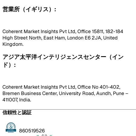
営業所（イギリス）:
Coherent Market Insights Pvt Ltd, Office 15811, 182-184
High Street North, East Ham, London E6 2JA, United
Kingdom.
アジア太平洋インテリジェンスセンター（イン
ド）:
Coherent Market Insights Pvt Ltd, Office No 401-402,
Bremen Business Center, University Road, Aundh, Pune –
411007, India.
信頼性と認証
860519526