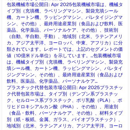
包装機械市場
公開日
:
Apr 2025
包装機械市場は、機械タ
イプ別（充填機、ラベリングマシン、製袋充填シール
機、カートン機、ラッピングマシン、パレタイジングマ
シン、その他）、最終用途産業別（食品および飲料、医
薬品、化学薬品、パーソナルケア、その他）、技術別
（自動、半自動、手動）、地域別（北米、ラテンアメリ
カ、アジア太平洋、ヨーロッパ、中東、アフリカ）に分
類されています。レポートでは、上記のセグメントの価
値（10億米ドル単位）を示しています。...
包装機械市場
は、機械タイプ別（充填機、ラベリングマシン、製袋充
填シール機、カートン機、ラッピングマシン、パレタイ
ジングマシン、その他）、最終用途産業別（食品および
飲料、医薬品、化学薬品、パーソナルケア...
プラスチック代替包装市場
公開日
:
Apr 2025
プラスチッ
ク代替包装市場は、タイプ別（デンプン系プラスチッ
ク、セルロース系プラスチック、ポリ乳酸（PLA）、ポ
リヒドロキシアルカン酸（PHA）、その他）、用途別
（食品・飲料、パーソナルケア、その他）、材料タイプ
別（紙・板紙、金属、ガラス、バイオプラスチック）、
地域別（北米、ラテンアメリカ、アジア太平洋、ヨーロ