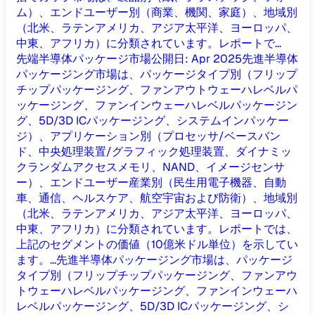
ム）、エンドユーザー別（商業、機関、家庭）、地域別
（北米、ラテンアメリカ、アジア太平洋、ヨーロッパ、
中東、アフリカ）に分類されています。レポートで...
先端半導体パッケージ市場
公開日
:
Apr 2025
先進半導体
パッケージング市場は、パッケージタイプ別（フリップ
チップパッケージング、ファンアウトウェーハレベルパ
ッケージング、ファンインウェーハレベルパッケージン
グ、5D/3D ICパッケージング、システムインパッケー
ジ）、アプリケーション別（プロセッサ/ベースバン
ド、中央処理装置/グラフィック処理装置、ダイナミッ
クランダムアクセスメモリ、NAND、イメージセンサ
ー）、エンドユーザー産業別（民生用電子機器、自動
車、通信、ヘルスケア、航空宇宙および防衛）、地域別
（北米、ラテンアメリカ、アジア太平洋、ヨーロッパ、
中東、アフリカ）に分類されています。レポートでは、
上記のセグメントの価値（10億米ドル単位）を示してい
ます。...
先進半導体パッケージング市場は、パッケージ
タイプ別（フリップチップパッケージング、ファンアウ
トウェーハレベルパッケージング、ファンインウェーハ
レベルパッケージング、5D/3D ICパッケージング、シ