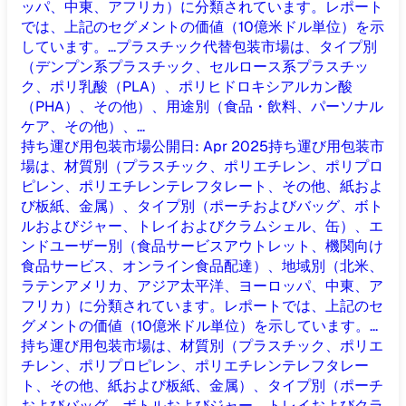
ッパ、中東、アフリカ）に分類されています。レポート
では、上記のセグメントの価値（10億米ドル単位）を示
しています。...
プラスチック代替包装市場は、タイプ別
（デンプン系プラスチック、セルロース系プラスチッ
ク、ポリ乳酸（PLA）、ポリヒドロキシアルカン酸
（PHA）、その他）、用途別（食品・飲料、パーソナル
ケア、その他）、...
持ち運び用包装市場
公開日
:
Apr 2025
持ち運び用包装市
場は、材質別（プラスチック、ポリエチレン、ポリプロ
ピレン、ポリエチレンテレフタレート、その他、紙およ
び板紙、金属）、タイプ別（ポーチおよびバッグ、ボト
ルおよびジャー、トレイおよびクラムシェル、缶）、エ
ンドユーザー別（食品サービスアウトレット、機関向け
食品サービス、オンライン食品配達）、地域別（北米、
ラテンアメリカ、アジア太平洋、ヨーロッパ、中東、ア
フリカ）に分類されています。レポートでは、上記のセ
グメントの価値（10億米ドル単位）を示しています。...
持ち運び用包装市場は、材質別（プラスチック、ポリエ
チレン、ポリプロピレン、ポリエチレンテレフタレー
ト、その他、紙および板紙、金属）、タイプ別（ポーチ
およびバッグ、ボトルおよびジャー、トレイおよびクラ