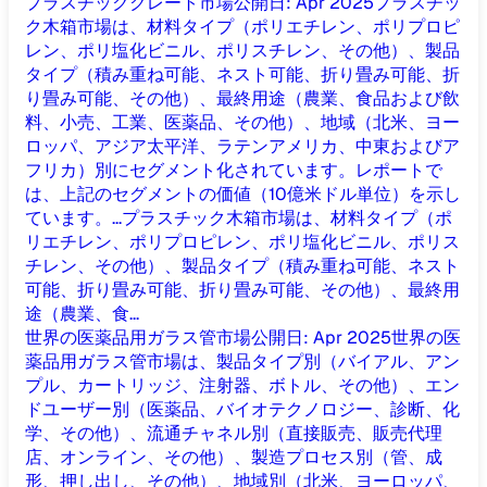
プラスチッククレート市場
公開日
:
Apr 2025
プラスチッ
ク木箱市場は、材料タイプ（ポリエチレン、ポリプロピ
レン、ポリ塩化ビニル、ポリスチレン、その他）、製品
タイプ（積み重ね可能、ネスト可能、折り畳み可能、折
り畳み可能、その他）、最終用途（農業、食品および飲
料、小売、工業、医薬品、その他）、地域（北米、ヨー
ロッパ、アジア太平洋、ラテンアメリカ、中東およびア
フリカ）別にセグメント化されています。レポートで
は、上記のセグメントの価値（10億米ドル単位）を示し
ています。...
プラスチック木箱市場は、材料タイプ（ポ
リエチレン、ポリプロピレン、ポリ塩化ビニル、ポリス
チレン、その他）、製品タイプ（積み重ね可能、ネスト
可能、折り畳み可能、折り畳み可能、その他）、最終用
途（農業、食...
世界の医薬品用ガラス管市場
公開日
:
Apr 2025
世界の医
薬品用ガラス管市場は、製品タイプ別（バイアル、アン
プル、カートリッジ、注射器、ボトル、その他）、エン
ドユーザー別（医薬品、バイオテクノロジー、診断、化
学、その他）、流通チャネル別（直接販売、販売代理
店、オンライン、その他）、製造プロセス別（管、成
形、押し出し、その他）、地域別（北米、ヨーロッパ、