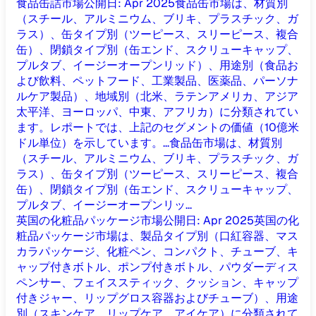
食品缶詰市場
公開日
:
Apr 2025
食品缶市場は、材質別
（スチール、アルミニウム、ブリキ、プラスチック、ガ
ラス）、缶タイプ別（ツーピース、スリーピース、複合
缶）、閉鎖タイプ別（缶エンド、スクリューキャップ、
プルタブ、イージーオープンリッド）、用途別（食品お
よび飲料、ペットフード、工業製品、医薬品、パーソナ
ルケア製品）、地域別（北米、ラテンアメリカ、アジア
太平洋、ヨーロッパ、中東、アフリカ）に分類されてい
ます。レポートでは、上記のセグメントの価値（10億米
ドル単位）を示しています。...
食品缶市場は、材質別
（スチール、アルミニウム、ブリキ、プラスチック、ガ
ラス）、缶タイプ別（ツーピース、スリーピース、複合
缶）、閉鎖タイプ別（缶エンド、スクリューキャップ、
プルタブ、イージーオープンリッ...
英国の化粧品パッケージ市場
公開日
:
Apr 2025
英国の化
粧品パッケージ市場は、製品タイプ別（口紅容器、マス
カラパッケージ、化粧ペン、コンパクト、チューブ、キ
ャップ付きボトル、ポンプ付きボトル、パウダーディス
ペンサー、フェイススティック、クッション、キャップ
付きジャー、リップグロス容器およびチューブ）、用途
別（スキンケア、リップケア、アイケア）に分類されて