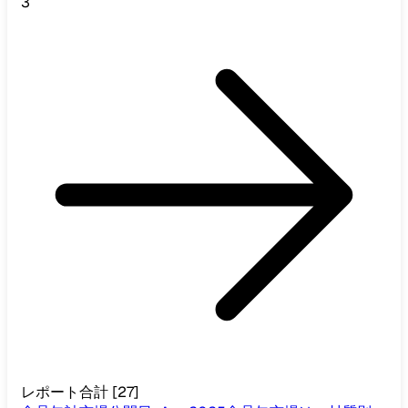
3
レポート合計
[
27
]