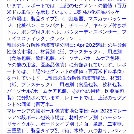
います。レポートでは、上記のセグメントの価値（百万
米ドル単位）を示しています。...
英国の化粧品パッケー
ジ市場は、製品タイプ別（口紅容器、マスカラパッケー
ジ、化粧ペン、コンパクト、チューブ、キャップ付きボ
トル、ポンプ付きボトル、パウダーディスペンサー、フ
ェイススティック、クッション、...
韓国の生分解性包装市場
公開日
:
Apr 2025
韓国の生分解
性包装市場は、材質別（紙、プラスチック）、用途別
（食品包装、飲料包装、パーソナル/ホームケア包装、
その他の用途、医薬品包装）に分類されています。レポ
ートでは、上記のセグメントの価値（百万米ドル単位）
を示しています。...
韓国の生分解性包装市場は、材質別
（紙、プラスチック）、用途別（食品包装、飲料包装、
パーソナル/ホームケア包装、その他の用途、医薬品包
装）に分類されています。レポートでは、上記のセグメ
ントの価値（百万米...
マレーシアの段ボール包装市場
公開日
:
Apr 2025
マレー
シアの段ボール包装市場は、材料タイプ別（バージン、
リサイクル）、ボードタイプ別（片面、単層、二重壁、
三重壁）、製品タイプ別（箱、木枠、八つ割り、パレッ