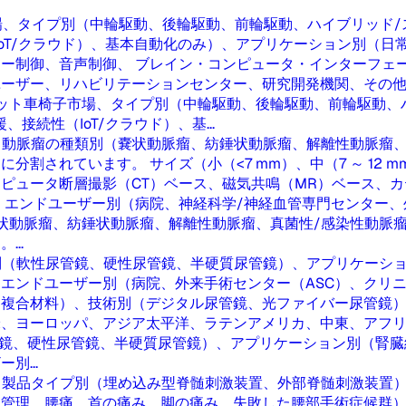
場、タイプ別（中輪駆動、後輪駆動、前輪駆動、ハイブリッド/
IoT/クラウド）、基本自動化のみ）、アプリケーション別（
ー制御、音声制御、 ブレイン・コンピュータ・インターフェー
ユーザー、リハビリテーションセンター、研究開発機関、その
ット車椅子市場、タイプ別（中輪駆動、後輪駆動、前輪駆動、
接続性（IoT/クラウド）、基...
、動脈瘤の種類別（嚢状動脈瘤、紡錘状動脈瘤、解離性動脈瘤、
れています。 サイズ（小（<7 mm）、中（7 ～ 12 mm）
ピュータ断層撮影（CT）ベース、磁気共鳴（MR）ベース、
、エンドユーザー別（病院、神経科学/神経血管専門センター
状動脈瘤、紡錘状動脈瘤、解離性動脈瘤、真菌性/感染性動脈
..
別（軟性尿管鏡、硬性尿管鏡、半硬質尿管鏡）、アプリケーシ
エンドユーザー別（病院、外来手術センター（ASC）、クリニ
、複合材料）、技術別（デジタル尿管鏡、光ファイバー尿管鏡
、ヨーロッパ、アジア太平洋、ラテンアメリカ、中東、アフリ
鏡、硬性尿管鏡、半硬質尿管鏡）、アプリケーション別（腎臓
...
、製品タイプ別（埋め込み型脊髄刺激装置、外部脊髄刺激装置
管理、腰痛、首の痛み、脚の痛み、失敗した腰部手術症候群）に