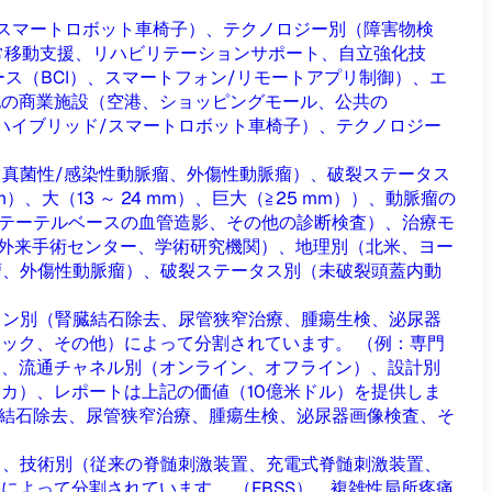
スマートロボット車椅子）、テクノロジー別（障害物検
日常移動支援、リハビリテーションサポート、自立強化技
ス（BCI）、スマートフォン/リモートアプリ制御）、エ
他の商業施設（空港、ショッピングモール、公共の
ハイブリッド/スマートロボット車椅子）、テクノロジー
真菌性/感染性動脈瘤、外傷性動脈瘤）、破裂ステータス
、大（13 ～ 24 mm）、巨大（≧25 mm））、動脈瘤の
カテーテルベースの血管造影、その他の診断検査）、治療モ
、外来手術センター、学術研究機関）、地理別（北米、ヨー
瘤、外傷性動脈瘤）、破裂ステータス別（未破裂頭蓋内動
ョン別（腎臓結石除去、尿管狭窄治療、腫瘍生検、泌尿器
ック、その他）によって分割されています。 （例：専門
）、流通チャネル別（オンライン、オフライン）、設計別
カ）、レポートは上記の価値（10億米ドル）を提供しま
結石除去、尿管狭窄治療、腫瘍生検、泌尿器画像検査、そ
）、技術別（従来の脊髄刺激装置、充電式脊髄刺激装置、
よって分割されています。 （FBSS）、複雑性局所疼痛