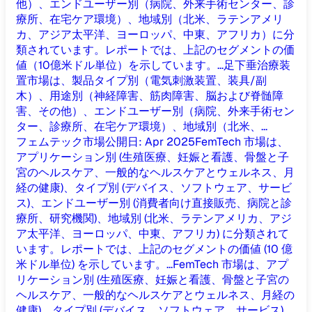
他）、エンドユーザー別（病院、外来手術センター、診
療所、在宅ケア環境）、地域別（北米、ラテンアメリ
カ、アジア太平洋、ヨーロッパ、中東、アフリカ）に分
類されています。レポートでは、上記のセグメントの価
値（10億米ドル単位）を示しています。...
足下垂治療装
置市場は、製品タイプ別（電気刺激装置、装具/副
木）、用途別（神経障害、筋肉障害、脳および脊髄障
害、その他）、エンドユーザー別（病院、外来手術セン
ター、診療所、在宅ケア環境）、地域別（北米、...
フェムテック市場
公開日
:
Apr 2025
FemTech 市場は、
アプリケーション別 (生殖医療、妊娠と看護、骨盤と子
宮のヘルスケア、一般的なヘルスケアとウェルネス、月
経の健康)、タイプ別 (デバイス、ソフトウェア、サービ
ス)、エンドユーザー別 (消費者向け直接販売、病院と診
療所、研究機関)、地域別 (北米、ラテンアメリカ、アジ
ア太平洋、ヨーロッパ、中東、アフリカ) に分類されて
います。レポートでは、上記のセグメントの価値 (10 億
米ドル単位) を示しています。...
FemTech 市場は、アプ
リケーション別 (生殖医療、妊娠と看護、骨盤と子宮の
ヘルスケア、一般的なヘルスケアとウェルネス、月経の
健康)、タイプ別 (デバイス、ソフトウェア、サービス)、