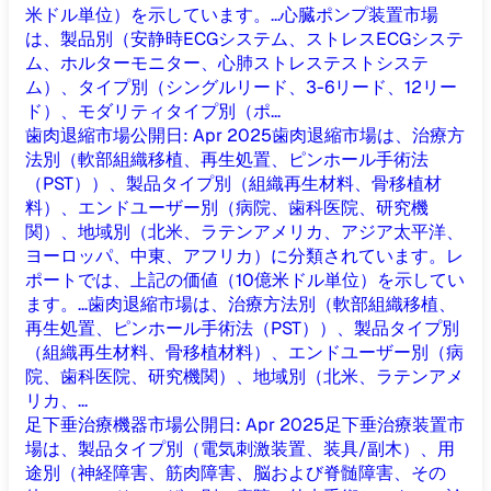
米ドル単位）を示しています。...
心臓ポンプ装置市場
は、製品別（安静時ECGシステム、ストレスECGシステ
ム、ホルターモニター、心肺ストレステストシステ
ム）、タイプ別（シングルリード、3-6リード、12リー
ド）、モダリティタイプ別（ポ...
歯肉退縮市場
公開日
:
Apr 2025
歯肉退縮市場は、治療方
法別（軟部組織移植、再生処置、ピンホール手術法
（PST））、製品タイプ別（組織再生材料、骨移植材
料）、エンドユーザー別（病院、歯科医院、研究機
関）、地域別（北米、ラテンアメリカ、アジア太平洋、
ヨーロッパ、中東、アフリカ）に分類されています。レ
ポートでは、上記の価値（10億米ドル単位）を示してい
ます。...
歯肉退縮市場は、治療方法別（軟部組織移植、
再生処置、ピンホール手術法（PST））、製品タイプ別
（組織再生材料、骨移植材料）、エンドユーザー別（病
院、歯科医院、研究機関）、地域別（北米、ラテンアメ
リカ、...
足下垂治療機器市場
公開日
:
Apr 2025
足下垂治療装置市
場は、製品タイプ別（電気刺激装置、装具/副木）、用
途別（神経障害、筋肉障害、脳および脊髄障害、その