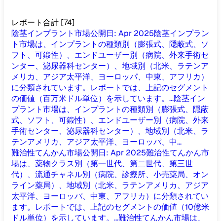
レポート合計
[
74
]
陰茎インプラント市場
公開日
:
Apr 2025
陰茎インプラン
ト市場は、インプラントの種類別（膨張式、隠蔽式、ソ
フト、可鍛性）、エンドユーザー別（病院、外来手術セ
ンター、泌尿器科センター）、地域別（北米、ラテンア
メリカ、アジア太平洋、ヨーロッパ、中東、アフリカ）
に分類されています。レポートでは、上記のセグメント
の価値（百万米ドル単位）を示しています。...
陰茎イン
プラント市場は、インプラントの種類別（膨張式、隠蔽
式、ソフト、可鍛性）、エンドユーザー別（病院、外来
手術センター、泌尿器科センター）、地域別（北米、ラ
テンアメリカ、アジア太平洋、ヨーロッパ、中...
難治性てんかん市場
公開日
:
Apr 2025
難治性てんかん市
場は、薬物クラス別（第一世代、第二世代、第三世
代）、流通チャネル別（病院、診療所、小売薬局、オン
ライン薬局）、地域別（北米、ラテンアメリカ、アジア
太平洋、ヨーロッパ、中東、アフリカ）に分類されてい
ます。レポートでは、上記のセグメントの価値（10億米
ドル単位）を示しています。...
難治性てんかん市場は、