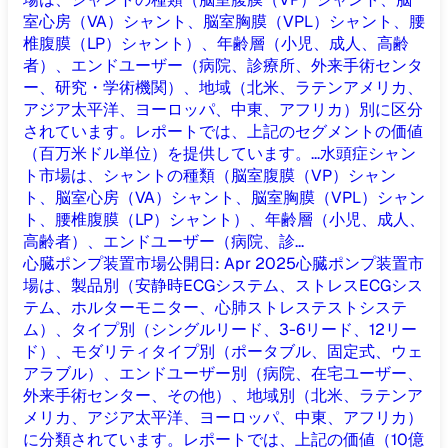
室心房（VA）シャント、脳室胸膜（VPL）シャント、腰
椎腹膜（LP）シャント）、年齢層（小児、成人、高齢
者）、エンドユーザー（病院、診療所、外来手術センタ
ー、研究・学術機関）、地域（北米、ラテンアメリカ、
アジア太平洋、ヨーロッパ、中東、アフリカ）別に区分
されています。レポートでは、上記のセグメントの価値
（百万米ドル単位）を提供しています。...
水頭症シャン
ト市場は、シャントの種類（脳室腹膜（VP）シャン
ト、脳室心房（VA）シャント、脳室胸膜（VPL）シャン
ト、腰椎腹膜（LP）シャント）、年齢層（小児、成人、
高齢者）、エンドユーザー（病院、診...
心臓ポンプ装置市場
公開日
:
Apr 2025
心臓ポンプ装置市
場は、製品別（安静時ECGシステム、ストレスECGシス
テム、ホルターモニター、心肺ストレステストシステ
ム）、タイプ別（シングルリード、3-6リード、12リー
ド）、モダリティタイプ別（ポータブル、固定式、ウェ
アラブル）、エンドユーザー別（病院、在宅ユーザー、
外来手術センター、その他）、地域別（北米、ラテンア
メリカ、アジア太平洋、ヨーロッパ、中東、アフリカ）
に分類されています。レポートでは、上記の価値（10億