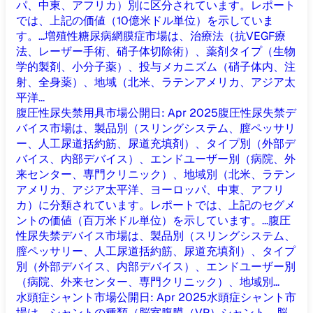
パ、中東、アフリカ）別に区分されています。レポート
では、上記の価値（10億米ドル単位）を示していま
す。...
増殖性糖尿病網膜症市場は、治療法（抗VEGF療
法、レーザー手術、硝子体切除術）、薬剤タイプ（生物
学的製剤、小分子薬）、投与メカニズム（硝子体内、注
射、全身薬）、地域（北米、ラテンアメリカ、アジア太
平洋...
腹圧性尿失禁用具市場
公開日
:
Apr 2025
腹圧性尿失禁デ
バイス市場は、製品別（スリングシステム、膣ペッサリ
ー、人工尿道括約筋、尿道充填剤）、タイプ別（外部デ
バイス、内部デバイス）、エンドユーザー別（病院、外
来センター、専門クリニック）、地域別（北米、ラテン
アメリカ、アジア太平洋、ヨーロッパ、中東、アフリ
カ）に分類されています。レポートでは、上記のセグメ
ントの価値（百万米ドル単位）を示しています。...
腹圧
性尿失禁デバイス市場は、製品別（スリングシステム、
膣ペッサリー、人工尿道括約筋、尿道充填剤）、タイプ
別（外部デバイス、内部デバイス）、エンドユーザー別
（病院、外来センター、専門クリニック）、地域別...
水頭症シャント市場
公開日
:
Apr 2025
水頭症シャント市
場は、シャントの種類（脳室腹膜（VP）シャント、脳