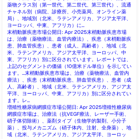
薬物クラス別（第一世代、第二世代、第三世代）、流通
チャネル別（病院、診療所、小売薬局、オンライン薬
局）、地域別（北米、ラテンアメリカ、アジア太平洋、
ヨーロッパ、中東、アフリカ）に...
末梢動脈疾患市場
公開日
:
Apr 2025
末梢動脈疾患市場
は、治療（薬物療法、血管内療法）、疾患（末梢動脈疾
患、肺血管疾患）、患者（成人、高齢者）、地域（北
米、ラテンアメリカ、アジア太平洋、ヨーロッパ、中
東、アフリカ）別に区分されています。レポートでは、
上記のセグメントの価値（10億米ドル単位）を示してい
ます。...
末梢動脈疾患市場は、治療（薬物療法、血管内
療法）、疾患（末梢動脈疾患、肺血管疾患）、患者（成
人、高齢者）、地域（北米、ラテンアメリカ、アジア太
平洋、ヨーロッパ、中東、アフリカ）別に区分されてい
ます。レ...
増殖性糖尿病網膜症市場
公開日
:
Apr 2025
増殖性糖尿病
網膜症市場は、治療法（抗VEGF療法、レーザー手術、
硝子体切除術）、薬剤タイプ（生物学的製剤、小分子
薬）、投与メカニズム（硝子体内、注射、全身薬）、地
域（北米、ラテンアメリカ、アジア太平洋、ヨーロッ