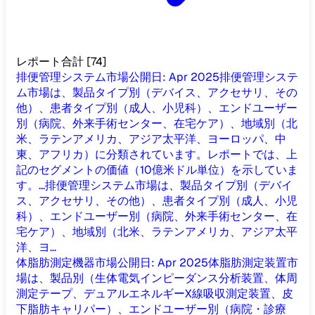
レポート合計
[
74
]
排便管理システム市場
公開日
:
Apr 2025
排便管理システ
ム市場は、製品タイプ別（デバイス、アクセサリ、その
他）、患者タイプ別（成人、小児科）、エンドユーザー
別（病院、外来手術センター、在宅ケア）、地域別（北
米、ラテンアメリカ、アジア太平洋、ヨーロッパ、中
東、アフリカ）に分類されています。レポートでは、上
記のセグメントの価値（10億米ドル単位）を示していま
す。...
排便管理システム市場は、製品タイプ別（デバイ
ス、アクセサリ、その他）、患者タイプ別（成人、小児
科）、エンドユーザー別（病院、外来手術センター、在
宅ケア）、地域別（北米、ラテンアメリカ、アジア太平
洋、ヨ...
体脂肪測定機器市場
公開日
:
Apr 2025
体脂肪測定装置市
場は、製品別（生体電気インピーダンス分析装置、体周
測定テープ、デュアルエネルギーX線吸収測定装置、皮
下脂肪キャリパー）、エンドユーザー別（病院・診療