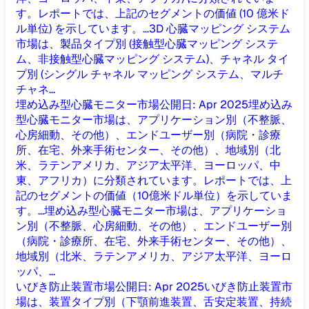
す。レポートでは、上記のセグメントの価値 (10 億米ド
ル単位) を示しています。...
3D 心臓マッピング システム
市場は、製品タイプ別 (接触型心臓マッピング システ
ム、非接触型心臓マッピング システム)、チャネル タイ
プ別 (シングル チャネル マッピング システム、マルチ
チャネ...
埋め込み型心臓モニター市場
公開日
:
Apr 2025
埋め込み
型心臓モニター市場は、アプリケーション別（不整脈、
心房細動、その他）、エンドユーザー別（病院・診療
所、在宅、外来手術センター、その他）、地域別（北
米、ラテンアメリカ、アジア太平洋、ヨーロッパ、中
東、アフリカ）に分類されています。レポートでは、上
記のセグメントの価値（10億米ドル単位）を示していま
す。...
埋め込み型心臓モニター市場は、アプリケーショ
ン別（不整脈、心房細動、その他）、エンドユーザー別
（病院・診療所、在宅、外来手術センター、その他）、
地域別（北米、ラテンアメリカ、アジア太平洋、ヨーロ
ッパ、...
いびき防止装置市場
公開日
:
Apr 2025
いびき防止装置市
場は、装置タイプ別（下顎前進装置、舌安定装置、持続