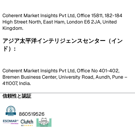
Coherent Market Insights Pvt Ltd, Office 15811, 182-184
High Street North, East Ham, London E6 2JA, United
Kingdom.
アジア太平洋インテリジェンスセンター（イン
ド）:
Coherent Market Insights Pvt Ltd, Office No 401-402,
Bremen Business Center, University Road, Aundh, Pune –
411007, India.
信頼性と認証
860519526