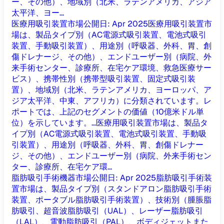
ー、その他）、地域別（北米、ラテンアメリカ、アジア
太平洋、ヨー...
医療用吸引装置市場
公開日
:
Apr 2025
医療用吸引装置市
場は、製品タイプ別（AC電源式吸引装置、電池式吸引
装置、手動吸引装置）、用途別（呼吸器、外科、胃、創
傷ドレナージ、その他）、エンドユーザー別（病院、外
来手術センター、診療所、在宅ケア環境、救急医療サー
ビス）、携帯性別（携帯型吸引装置、固定式吸引装
置）、地域別（北米、ラテンアメリカ、ヨーロッパ、ア
ジア太平洋、中東、アフリカ）に分類されています。レ
ポートでは、上記のセグメントの価値（10億米ドル単
位）を示しています。...
医療用吸引装置市場は、製品タ
イプ別（AC電源式吸引装置、電池式吸引装置、手動吸
引装置）、用途別（呼吸器、外科、胃、創傷ドレナー
ジ、その他）、エンドユーザー別（病院、外来手術セン
ター、診療所、在宅ケア環...
脂肪吸引手術機器市場
公開日
:
Apr 2025
脂肪吸引手術装
置市場は、製品タイプ別（スタンドアロン脂肪吸引手術
装置、ポータブル脂肪吸引手術装置）、技術別（腫脹脂
肪吸引、超音波脂肪吸引（UAL）、レーザー脂肪吸引
（LAL）、電動脂肪吸引（PAL）、ボディジェットまた