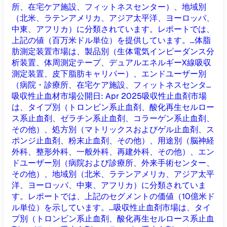
所、在宅ケア施設、フィットネスセンター）、地域別
（北米、ラテンアメリカ、アジア太平洋、ヨーロッパ、
中東、アフリカ）に分類されています。レポートでは、
上記の値（百万米ドル単位）を提供しています。...
体脂
肪測定装置市場は、製品別（生体電気インピーダンス分
析装置、体周測定テープ、デュアルエネルギーX線吸収
測定装置、皮下脂肪キャリパー）、エンドユーザー別
（病院・診療所、在宅ケア施設、フィットネスセンタ...
吸収性止血材市場
公開日
:
Apr 2025
吸収性止血剤市場
は、タイプ別（トロンビン系止血剤、酸化再生セルロー
ス系止血剤、ゼラチン系止血剤、コラーゲン系止血剤、
その他）、処方別（マトリックスおよびゲル止血剤、ス
ポンジ止血剤、粉末止血剤、その他）、用途別（脳神経
外科、整形外科、一般外科、再建外科、その他）、エン
ドユーザー別（病院および診療所、外来手術センター、
その他）、地域別（北米、ラテンアメリカ、アジア太平
洋、ヨーロッパ、中東、アフリカ）に分類されていま
す。レポートでは、上記のセグメントの価値（10億米ド
ル単位）を示しています。...
吸収性止血剤市場は、タイ
プ別（トロンビン系止血剤、酸化再生セルロース系止血