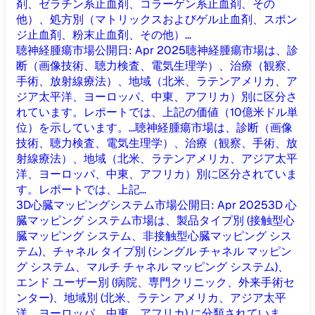
剤、ゼラチン系止血剤、コラーゲン系止血剤、その
他）、処方別（マトリックスおよびゲル止血剤、スポン
ジ止血剤、粉末止血剤、その他）...
聴神経腫瘍市場
公開日
:
Apr 2025
聴神経腫瘍市場は、診
断（画像技術、聴力検査、電気生理学）、治療（観察、
手術、放射線療法）、地域（北米、ラテンアメリカ、ア
ジア太平洋、ヨーロッパ、中東、アフリカ）別に区分さ
れています。レポートでは、上記の価値（10億米ドル単
位）を示しています。...
聴神経腫瘍市場は、診断（画像
技術、聴力検査、電気生理学）、治療（観察、手術、放
射線療法）、地域（北米、ラテンアメリカ、アジア太平
洋、ヨーロッパ、中東、アフリカ）別に区分されていま
す。レポートでは、上記...
3D心臓マッピングシステム市場
公開日
:
Apr 2025
3D 心
臓マッピング システム市場は、製品タイプ別 (接触型心
臓マッピング システム、非接触型心臓マッピング シス
テム)、チャネル タイプ別 (シングル チャネル マッピン
グ システム、マルチ チャネル マッピング システム)、
エンド ユーザー別 (病院、専門クリニック、外来手術セ
ンター)、地域別 (北米、ラテン アメリカ、アジア太平
洋、ヨーロッパ、中東、アフリカ) に分類されていま