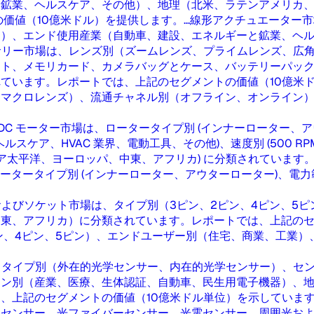
鉱業、ヘルスケア、その他）、地理（北米、ラテンアメリカ、
値（10億米ドル）を提供します。...
線形アクチュエーター市
）、エンド使用産業（自動車、建設、エネルギーと鉱業、ヘルスケ
サリー市場は、レンズ別（ズームレンズ、プライムレンズ、広
ート、メモリカード、カメラバッグとケース、バッテリーパッ
います。レポートでは、上記のセグメントの価値（10億米ドル
、マクロレンズ）、流通チャネル別（オフライン、オンライン
DC モーター市場は、ロータータイプ別 (インナーローター、アウターロ
ア、HVAC 業界、電動工具、その他)、速度別 (500 RPM 未満、5
、アジア太平洋、ヨーロッパ、中東、アフリカ) に分類されています
タータイプ別 (インナーローター、アウターローター)、電力範囲別 (75
よびソケット市場は、タイプ別（3ピン、2ピン、4ピン、5
、アフリカ）に分類されています。レポートでは、上記のセグメ
ン、4ピン、5ピン）、エンドユーザー別（住宅、商業、工業
、タイプ別（外在的光学センサー、内在的光学センサー）、セ
ョン別（産業、医療、生体認証、自動車、民生用電子機器）、
上記のセグメントの価値（10億米ドル単位）を示しています。.
センサー、光ファイバーセンサー、光電センサー、周囲光および