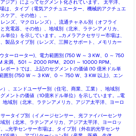
アジア）によってセグメント化されています。 太平洋、
場は、タイプ（電気アクチュエーター、機械的アクチュエ
ア、その他）、...
角レンズ、マクロレンズ）、流通チャネル別（オフライ
クと充電器、その他）、地域別（北米、ラテンアメリカ、
単位）を示しています。...
カメラアクセサリー市場は、
）、製品タイプ別（レンズ、三脚とサポート、メモリカー
ーター)、電力範囲別 (750 W ～ 3 KW、0 ～ 750
01 ～ 2000 RPM、2001 ～ 10000 RPM、
。レポートでは、上記のセグメントの価値 (10 億米ドル単
0 W ～ 3 KW、0 ～ 750 W、3 KW 以上)、エン
ピン）、エンドユーザー別（住宅、商業、工業）、地域別
ントの価値（10億米ドル単位）を示しています。...
電
）、地域別（北米、ラテンアメリカ、アジア太平洋、ヨーロ
ンサータイプ別（イメージセンサー、光ファイバーセンサ
地域別（北米、ラテンアメリカ、アジア太平洋、ヨーロッ
..
光学センサー市場は、タイプ別（外在的光学センサ
近接）、アプリケーション別（産業、医療、生体...