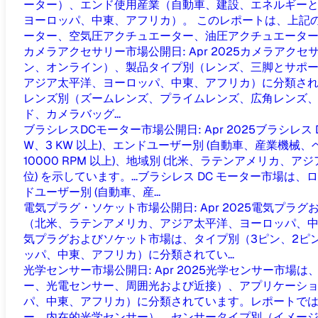
ーター）、エンド使用産業（自動車、建設、エネルギーと
ヨーロッパ、中東、アフリカ）。 このレポートは、上記の価
ーター、空気圧アクチュエーター、油圧アクチュエーター
カメラアクセサリー市場
公開日
:
Apr 2025
カメラアクセ
ン、オンライン）、製品タイプ別（レンズ、三脚とサポ
アジア太平洋、ヨーロッパ、中東、アフリカ）に分類されて
レンズ別（ズームレンズ、プライムレンズ、広角レンズ
ド、カメラバッグ...
ブラシレスDCモーター市場
公開日
:
Apr 2025
ブラシレス 
W、3 KW 以上)、エンドユーザー別 (自動車、産業機械、ヘルスケ
10000 RPM 以上)、地域別 (北米、ラテンアメリカ
位) を示しています。...
ブラシレス DC モーター市場は、ロー
ドユーザー別 (自動車、産...
電気プラグ・ソケット市場
公開日
:
Apr 2025
電気プラグお
（北米、ラテンアメリカ、アジア太平洋、ヨーロッパ、中東
気プラグおよびソケット市場は、タイプ別（3ピン、2ピ
ッパ、中東、アフリカ）に分類されてい...
光学センサー市場
公開日
:
Apr 2025
光学センサー市場は
ー、光電センサー、周囲光および近接）、アプリケーシ
パ、中東、アフリカ）に分類されています。レポートでは、
ー、内在的光学センサー）、センサータイプ別（イメージ