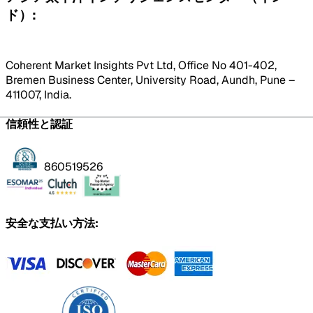
ド）:
Coherent Market Insights Pvt Ltd, Office No 401-402,
Bremen Business Center, University Road, Aundh, Pune –
411007, India.
信頼性と認証
860519526
安全な支払い方法: