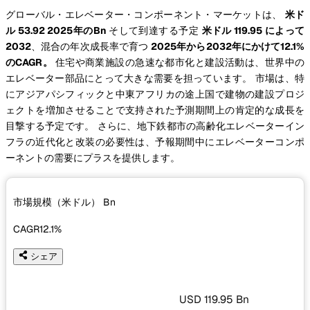
グローバル・エレベーター・コンポーネント・マーケットは、
米ド
ル 53.92 2025年のBn
そして到達する予定
米ドル 119.95 によって
2032
、混合の年次成長率で育つ
2025年から2032年にかけて12.1%
のCAGR。
住宅や商業施設の急速な都市化と建設活動は、世界中の
エレベーター部品にとって大きな需要を担っています。 市場は、特
にアジアパシフィックと中東アフリカの途上国で建物の建設プロジ
ェクトを増加させることで支持された予測期間上の肯定的な成長を
目撃する予定です。 さらに、地下鉄都市の高齢化エレベーターイン
フラの近代化と改装の必要性は、予報期間中にエレベーターコンポ
ーネントの需要にプラスを提供します。
市場規模（米ドル）
Bn
CAGR
12.1%
シェア
USD 119.95 Bn