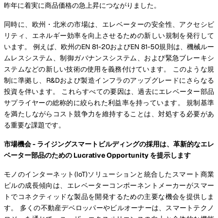
昨年に着実に商品価格の急上昇につながりました。
同時に、欧州・北米の市場は、エレベーターの安全性、アクセシビ
リティ、エネルギー効率を向上させるための新しい規制を発行して
います。 例えば、欧州のEN 81-20およびEN 81-50規則は、機械ルー
ムレスシステム、制御ガバナンスシステム、および緊急ブレーキシ
ステムなどの新しい技術の使用を義務付けています。 このような規
制に準拠し、R&Dおよび製造インフラのアップグレードにさらなる
投資を伴います。 これらすべての要因は、過去にエレベーター部品
サプライヤーの総称的に絞られた利益率を持っています。 規制基準
を満たしながらコスト競争力を維持することは、対処する必要があ
る重要な課題です。
市場機会 - ライジングスマートビルディングの採用は、革新的なエレ
ベーター部品のための Lucrative Opportunity を提示します
モノのインターネット(IoT)ソリューションと統合したスマート商業
ビルの成長傾向は、エレベーターコンポーネントメーカーがスマー
トでコネクティッドな製品を開発するための主要な機会を提供しま
す。 多くの不動産デベロッパーやビルオーナーは、スマートテクノ