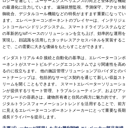
ロジーを通じて、ユーザーエクスペリエンスの向上と全体的な機能
の最適化に注力しています。 遠隔状態監視、予測保守、アクセス制
御統合、デジタルコール機能などの特長がますます重要になってい
ます。 エレベーターコンポーネントのプレイヤーは、インテリジェ
ントコールハンドリングシステム、スマートドライブシステムなど
の革新的なIoTベースのソリューションを立ち上げ、効率的な運用を
実現し、顔認識を活用したタッチレスアクセスパネルを実装するこ
とで、この需要に大きな価値をもたらすことができます。
インダストリアル 4.0 接続と自動化の基準は、エレベーターコンポ
ーネントがスマートビルディングエコシステムでより関連性を高め
るのに役立ちます。 他の施設管理ソリューションプロバイダとのパ
ートナーシップは、包括的なサービス契約を通じて新しい収益スト
リームを開くこともできます。 スマートエレベーターソリューショ
ンが提供するリモート管理、トラブルシューティング、およびアッ
プグレードの容易さは、建物所有者と住民の両方に魅力的です。 デ
ジタルトランスフォーメーショントレンドを活用することで、前方
に見えるエレベーターコンポーネントメーカーにとって重要な長期
成長ドライバーを提示します。