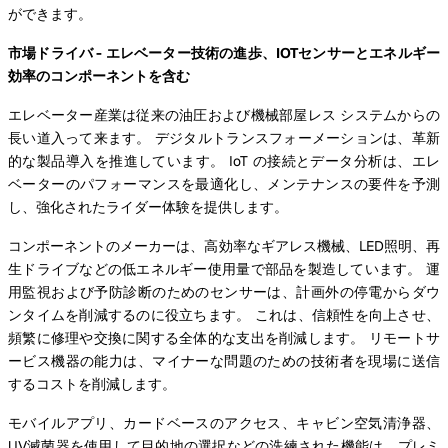
ができます。
市場ドライバ - エレベーター技術の進歩、IOTセンサーとエネルギー
効率のコンポーネントを含む
エレベーター産業は従来の油圧および機械部屋レス システムからの
長い道入って来ます。 デジタルトランスフォーメーションは、革新
的な製品導入を推進しています。 IoT の接続とデータ分析は、エレ
ベーターのパフォーマンスを最適化し、メンテナンスの要件を予測
し、強化されたライダー体験を提供します。
コンポーネントのメーカーは、高効率なギアレス機械、LED照明、再
生ドライブなどの低エネルギー使用量で部品を製造しています。 運
用監視および予防診断のためのセンサーは、計画外の停電からダウ
ンタイムを削減するのに役立ちます。 これは、信頼性を向上させ、
頻繁に修理や交換に関する全体的な支出を削減します。 リモートサ
ービス機器の能力は、マイナーな問題のための技術者を現場に送信
するコストを削減します。
モバイルアプリ、カードベースのアクセス、キャビン空気清浄器、
UV滅菌器を使用して目的地の選択などの洗練された機能は、プレミ