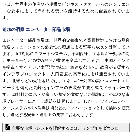
トは、世界中の住宅や小規模なビジネスセクターからのレジリエン
トな要求によって導かれる勢いを維持するために配置されていま
す。
追加の洞察 エレベーター部品市場
エレベーター部品市場は、世界的な都市化と高層構造における垂直
輸送ソリューションの必要性の増加による堅牢な成長を目撃してい
ます。 IoT対応のスマートシステム、予測保守、エネルギー効率の高
いモーターなどの技術開発が業界を変革しています。 中国とインド
を拠点とするアジア太平洋地域は、急速な都市化、政府が支援する
インフラプロジェクト、人口密度の高等化により運営されていま
す。 北米などの先進地域では、エネルギー効率の高いスマートエレ
ベータを備えた高齢化インフラの改装が主要な成長ドライバーで
す。 原材料のコストや厳しい規制の変動などの課題は、小規模な市
場プレイヤーにとって課題を提起します。 しかし、ツインエレベー
ターシステムやUV消毒技術などのイノベーションとして業界を拡充
し、進化する安全・運用上の要求にお応えします。
主要な市場トレンドを理解するには、サンプルをダウンロード