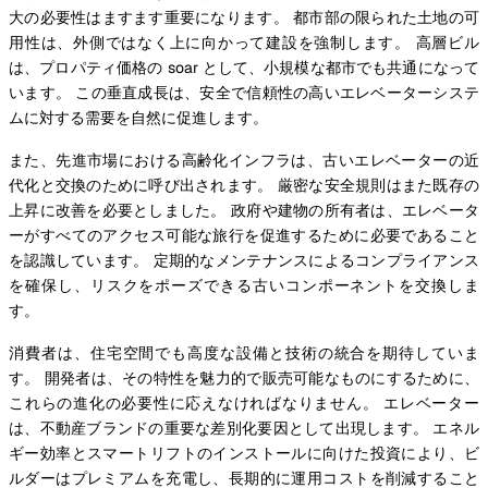
大の必要性はますます重要になります。 都市部の限られた土地の可
用性は、外側ではなく上に向かって建設を強制します。 高層ビル
は、プロパティ価格の soar として、小規模な都市でも共通になって
います。 この垂直成長は、安全で信頼性の高いエレベーターシステ
ムに対する需要を自然に促進します。
また、先進市場における高齢化インフラは、古いエレベーターの近
代化と交換のために呼び出されます。 厳密な安全規則はまた既存の
上昇に改善を必要としました。 政府や建物の所有者は、エレベータ
ーがすべてのアクセス可能な旅行を促進するために必要であること
を認識しています。 定期的なメンテナンスによるコンプライアンス
を確保し、リスクをポーズできる古いコンポーネントを交換しま
す。
消費者は、住宅空間でも高度な設備と技術の統合を期待していま
す。 開発者は、その特性を魅力的で販売可能なものにするために、
これらの進化の必要性に応えなければなりません。 エレベーター
は、不動産ブランドの重要な差別化要因として出現します。 エネル
ギー効率とスマートリフトのインストールに向けた投資により、ビ
ルダーはプレミアムを充電し、長期的に運用コストを削減すること