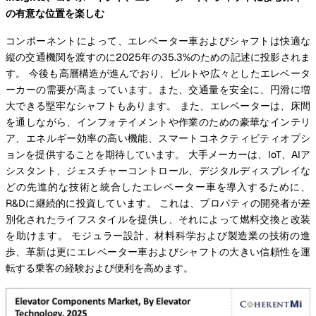
の有意な位置を楽しむ
コンポーネントによって、エレベーター車およびシャフトは快適な
縦の交通機関を渡すのに2025年の35.3%のための記述に投影されま
す。 今後も高層構造が進んでおり、ビルトや広々としたエレベータ
ーカーの需要が高まっています。また、交通量を安全に、円滑に増
大できる堅牢なシャフトもあります。 また、エレベーターは、床間
を通しながら、インフォテイメントや作業のための豪華なインテリ
ア、エネルギー効率の高い機能、スマートコネクティビティオプシ
ョンを提供することを期待しています。 大手メーカーは、IoT、AIア
シスタント、ジェスチャーコントロール、デジタルディスプレイな
どの先進的な技術と統合したエレベーター車を導入するために、
R&Dに継続的に投資しています。 これは、プロパティの開発者が差
別化されたライフスタイルを提供し、それによって燃料交換と改装
を助けます。 モジュラー設計、材料科学および製造業の技術の進
歩、革新は更にエレベーター車およびシャフトの大きい信頼性を運
転する乗客の経験および便利を高めます。