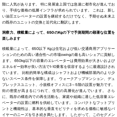
階に人気があります。 特に発展途上国では急速に都市化が進んでお
り、手頃な価格の低層インフラが求められています。 これは、新し
い油圧エレベーターの設置を継続するだけでなく、予期せぬ未来上
の既存のユニットの交換と近代化に翻訳します。
洞察力、積載量によって、650のKgの下で予測期間の顕著な位置を
楽しみます
積載量によって、650以下 Kgは住宅および低い交通商用アプリケー
ションのための高い適合性への市場owingの最も高いシェアに貢献し
ます。 650kg以下の容量のエレベーターは費用効果が大きいおよび
エネルギー効率が良い方法で1-10乗客を収容するように最適設計され
ています。 比較的簡単な構成はシャフトおよび機械部屋内のより少
ないスペース条件を保障します。 ウォークアップマンション、デュ
プレックスユニット、小規模オフィスに3～5階の設置が魅力です。
街の密度が高まるにつれて、住宅の高層化が進んでいます。 さら
に、既存の構造内での再生活動も、家庭や組織に適した低容量エレ
ベーターの設置に燃料を供給しています。 コンパクトなフットプリ
ントと機能性は、基本的な垂直モビリティを求める価格に敏感なバ
イヤーのニーズを引き続き満たします。 したがって、このセグメン