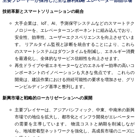
主要プレーヤーが採用した主な勝利戦略 エレベーター部品市場
技術革新とスマートソリューションの統合
大手企業は、IoT、AI、予測保守システムなどのスマートテク
ノロジーを、エレベーターコンポーネントに組み込んでおり、
安全性、効率性、ユーザーエクスペリエンスを向上させていま
す。 リアルタイム監視と診断を統合することにより、これら
のスマートシステムはダウンタイムを削減し、エネルギー消費
を最適化し、全体的なサービス信頼性を向上させます。
再生ドライブや省エネモーターなどのエネルギー効率の高いコ
ンポーネントのイノベーションも大きな焦点です。 これらの
開発は、建設作業における持続可能性の要求を増加させ、グリ
ーンビルディング基準と整列します。
新興市場と戦略的ローカリゼーションへの展開
主要プレイヤーは、アジアパシフィック、中東、中南米の新興
市場での地位を拡大し、都市化とインフラ開発がエレベーター
の需要を主導しています。 物流コストと納期を削減しなが
ら、地域密着型ネットワークを強化し、高成長市場のニーズに