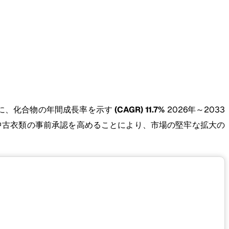
でに、化合物の年間成長率を示す
(CAGR) 11.7%
2026年～2033
中古衣類の事前承認を高めることにより、市場の堅牢な拡大の