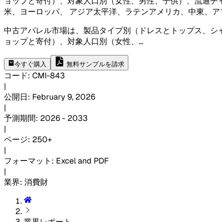
ョップと寄付）、対象人口別（女性、男性、子供）、流通チ
米、ヨーロッパ、 アジア太平洋、ラテンアメリカ、中東、ア
中古アパレル市場は、製品タイプ別（ドレスとトップス、シ
ョップと寄付）、対象人口別（女性、
...
今すぐ購入
無料サンプルを請求
コード
:
CMI-
843
|
公開日
:
February 9, 2026
|
予測期間
:
2026 - 2033
|
ページ
:
250+
|
フォーマット
:
Excel and PDF
|
業界
:
消費財
業界レポート