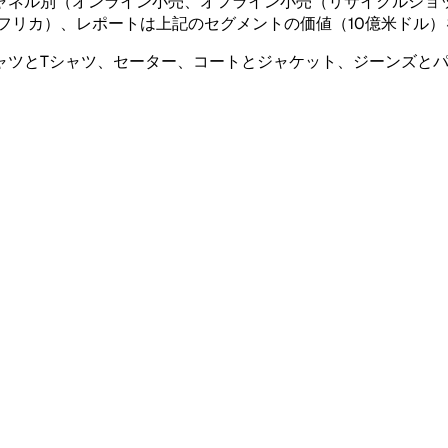
ャネル別（オンライン小売、オフライン小売（リサイクルショ
フリカ）、レポートは上記のセグメントの価値（10億米ドル）
ャツとTシャツ、セーター、コートとジャケット、ジーンズと