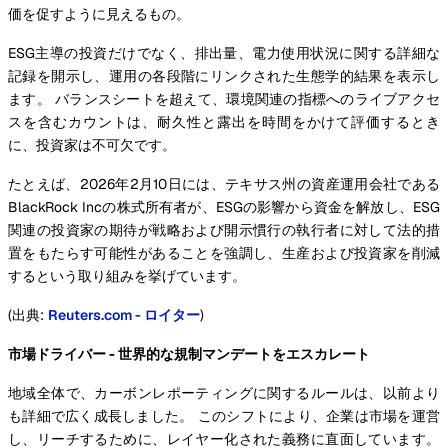
価を促すように見えるもの。
ESG主導の投資だけでなく、排出量、電力使用状況に関する詳細な
記録を開示し、運用の各段階にリンクされた生態学的結果を表示し
ます。 バランスシートを超えて、環境関連の指標へのライブアクセ
スを含むカウントは、耐久性と露出を時間をかけて評価するとき
に、投資家は不可欠です。
たとえば、2026年2月10日には、テキサス州の資産運用会社である
BlackRock Incの株式所有者が、ESGの影響から資金を解放し、ESG
関連の投資家の期待が戦略および開示慣行の執行者に対して法的措
置をもたらす可能性があることを強調し、生産および投資家を削減
するという取り組みを挙げています。
(出典:
Reuters.com - ロイター
)
市場ドライバー - 世界的な規制マンデートをエスカレート
地域全体で、カーボンレポーティングに関するルールは、以前より
も詳細で広く成長しました。 このシフトにより、企業は市場を運営
し、リーチするために、レイヤー化された義務に直面しています。