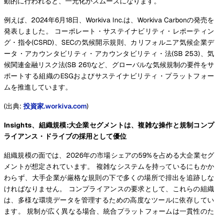
動的に行われると、一元化がスムーズになります。
例えば、2024年6月18日、Workiva Inc.は、Workiva Carbonの発売を
発表しました。 コーポレート・サステイナビリティ・レポーティン
グ・指令(CSRD)、SECの気候開示規則、カリフォルニア気候企業デ
ータ・アカウンタビリティ・アカウンタビリティ・法(SB 253)、気
候関連金融リスク法(SB 261)など、グローバルな気候規制の要件をサ
ポートする組織のESGおよびサステイナビリティ・プラットフォー
ムを推進しています。
(出典:
投資家.workiva.com
)
Insights、組織規模:大企業セグメントは、複雑な操作と規制コンプ
ライアンス・ドライブの採用として優位
組織規模の面では、2026年の市場シェアの59%を占める大企業セグ
メントが想定されています。 複雑なシステムを持っているにもかか
わらず、大手企業が厳格な規則の下で多くの場所で排出を追跡しな
ければなりません。 コンプライアンスの要求として、これらの組織
は、多様な環境データを管理するための高度なツールに依存してい
ます。 規制が広く異なる場合、統合プラットフォームは一貫性のた