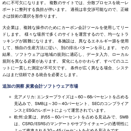
めに不可欠になります。 複数のサイトでは、分散プロセスを統一レ
ポートに整列する負担が伴います。 過視は非交渉可能なので、正確
さは技術の選択を形作ります。
大企業は、複雑な操作のためにカーボン会計ツールを使用してリー
ドします。 様々な場所で多くのサイトを運営するので、均一なトラ
ッキングが困難になります。 各施設は、異なるエネルギー源を使用
して、独自の生産方法に従い、別の排出パターンを示します。 その
結果、ソフトウェアは地域の規則に適応し、データ入力、ローカル
規則を異なる必要があります。 変化にもかかわらず、すべてのユニ
ットに一貫した測定が不可欠です。 条件が広く異なる場合、システ
ムはまだ信頼できる統合を必要とします。
追加の洞察 炭素会計ソフトウェア市場
北アメリカ: エンタープライズは～60～68パーセントを占める
見込みで、SMBは～30～40パーセント、SECのコンプライア
ンスとESGのレポートによって運営されています。
欧州:企業は、約55～60パーセントを占める見込みで、SMB
は、CSRD/ESRSのマンデートやサプライチェーンの透明性に
よって推進される30～45パーセントを占める見込みです。