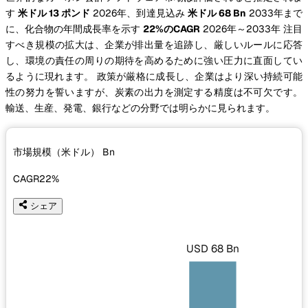
す
米ドル 13 ポンド
2026年、到達見込み
米ドル 68 Bn
2033年まで
に、化合物の年間成長率を示す
22%のCAGR
2026年～2033年 注目
すべき規模の拡大は、企業が排出量を追跡し、厳しいルールに応答
し、環境の責任の周りの期待を高めるために強い圧力に直面してい
るように現れます。 政策が厳格に成長し、企業はより深い持続可能
性の努力を誓いますが、炭素の出力を測定する精度は不可欠です。
輸送、生産、発電、銀行などの分野では明らかに見られます。
市場規模（米ドル）
Bn
CAGR
22%
シェア
USD 68 Bn