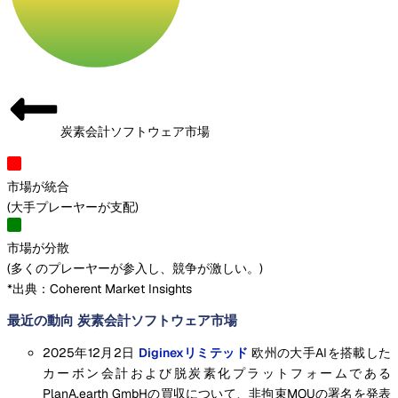
炭素会計ソフトウェア市場
市場が統合
(
大手プレーヤーが支配
)
市場が分散
(
多くのプレーヤーが参入し、競争が激しい。
)
*出典：Coherent Market Insights
最近の動向 炭素会計ソフトウェア市場
2025年12月2日
Diginexリミテッド
欧州の大手AIを搭載した
カーボン会計および脱炭素化プラットフォームである
PlanA.earth GmbHの買収について、非拘束MOUの署名を発表