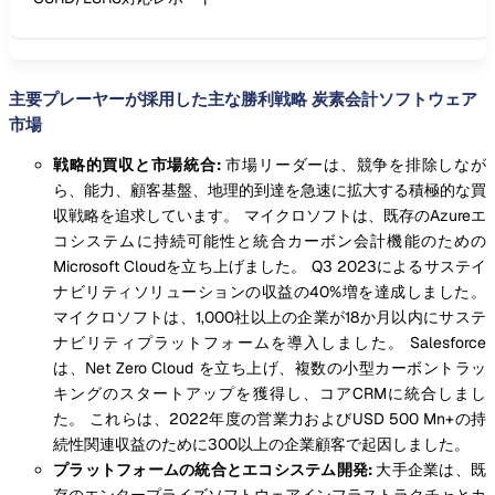
主要プレーヤーが採用した主な勝利戦略 炭素会計ソフトウェア
市場
戦略的買収と市場統合:
市場リーダーは、競争を排除しなが
ら、能力、顧客基盤、地理的到達を急速に拡大する積極的な買
収戦略を追求しています。 マイクロソフトは、既存のAzureエ
コシステムに持続可能性と統合カーボン会計機能のための
Microsoft Cloudを立ち上げました。 Q3 2023によるサステイ
ナビリティソリューションの収益の40%増を達成しました。
マイクロソフトは、1,000社以上の企業が18か月以内にサステ
ナビリティプラットフォームを導入しました。 Salesforce
は、Net Zero Cloud を立ち上げ、複数の小型カーボントラッ
キングのスタートアップを獲得し、コアCRMに統合しまし
た。 これらは、2022年度の営業力およびUSD 500 Mn+の持
続性関連収益のために300以上の企業顧客で起因しました。
プラットフォームの統合とエコシステム開発:
大手企業は、既
存のエンタープライズソフトウェアインフラストラクチャとカ