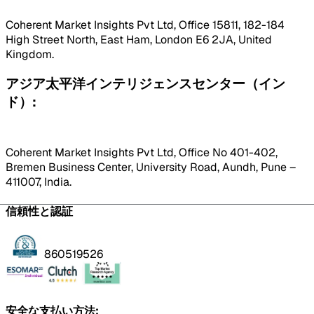
Coherent Market Insights Pvt Ltd, Office 15811, 182-184
High Street North, East Ham, London E6 2JA, United
Kingdom.
アジア太平洋インテリジェンスセンター（イン
ド）:
Coherent Market Insights Pvt Ltd, Office No 401-402,
Bremen Business Center, University Road, Aundh, Pune –
411007, India.
信頼性と認証
860519526
安全な支払い方法: