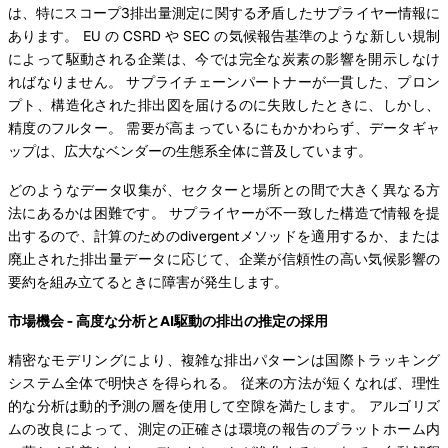
は、特にスコープ3排出量測定に関する矛盾したサプライヤー情報に
あります。 EU の CSRD や SEC の気候報告基準のような新しい規制
によって駆動される企業は、今では完全な炭素の影響を開示しなけ
ればなりません。 サプライチェーンパートナーが一貫した、プロン
プト、構造化された排出図を届けるのに失敗したときに、しかし、
精度のフルター。 需要が高まっているにもかかわらず、データギャ
ップは、広大なベンダーの生態系全体に普及しています。
どのようなデータ収集が、セクターと場所との間で大きく異なる方
法にあるかは困難です。 サプライヤーが不一致した構造で情報を提
出するので、計算のためのdivergentメソッドを適用するか、または
廃止された排出量データに応じて、企業が信頼性の高い気候影響の
要約を組み立てるときに障害が発生します。
市場機会 - 高度な分析とAI駆動の排出の推定の採用
精密なモデリングにより、複雑な排出パターンは国際トラッキング
システム全体で明快さを得られる。 従来の方法が短くなれば、理性
的な分析は動的予測の層を使用して空隙を満たします。 アルゴリズ
ムの改良によって、測定の正確さは環境の報告のプラットホーム内