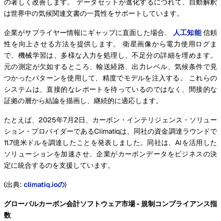
の著しく改善します。 データセットが進化するにつれて、自動解釈
は世界中の気候関連文書の一貫性をサポートしています。
企業がサプライヤー情報にギャップに直面した場合、
人工知能
信頼
性を向上させる方法を提供します。 衛星画像から電力使用ログま
で、機械学習は、多様な入力を処理し、不足分の詳細を埋めます。
元の測定が欠如するところ、輸送経路、出力レベル、気候条件で見
つかったパターンを使用して、精度でモデルを注入する。 これらの
システムは、直接的なレポートを待っているのではなく、間接的な
証拠の層から結論を描画し、継続的に適応します。
たとえば、2025年7月2日、カーボン・インテリジェンス・ソリュー
ション・プロバイダーであるClimatiqは、同社の資金調達ラウンドで
11.7億米ドルを調達したことを発表しました。同社は、AIを活用した
ソリューションを加速させ、企業がカーボンデータをビジネスの決
定に統合するのを支援しています。
(出典:
climatiq.ioの
)
グローバルカーボン会計ソフトウェア市場 - 規制コンプライアンス指
数