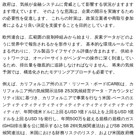
政府は、気候が金融システムに脅威として影響する状況がますます
ます増えています。 そのような意識は、企業の開示を実施するため
の必要性を促進します。 これらの対策は、政策立案者や商取引参加
者によるより良い決定を支援することを目的としています。
欧州連合は、広範囲の規制枠組みから始まり、炭素データがどのよ
うに世界中で報告されるかを形作ります。 基本的な環境ルールで止
まる代わりに、フル製品ライフサイクル評価が含まれます。 供給ネ
ットワークは、オーバーサイトがベンダーの操作に深く到達してい
るため、排出量を徹底的に追跡しなければなりません。 将来の気候
予測では、構造化されたモデリングアプローチも必要です。
例えば、カリフォルニア州のエア・リソース・ボード(CARB)は、カ
リフォルニア州の気候開示法SB 253(気候経営データ・アカウンタビ
リティ法)に基づき、カリフォルニアで事業を行なう米国‐ベースのエ
ンティティティティティティティティティティティティティティテ
ィティが、年間1億米ドルに上回るUSD 1億ドル以上を上回るUSD 1億
ドルを上回るUSD 1を発行し、年間500万を超える規模の規模のガス
(GHG)排出量を公に開示する)とSB 261(気候関連法)およびSB 261(気
候関連法)は、米国における財務リスクのリスク、および米国政府機