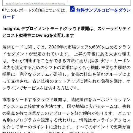
このレポートの詳細については、
無料サンプルコピーをダウン
ロード
Insights, デプロイメントモード:クラウド展開は、スケーラビリティ
とコスト効率性にOwingを支配します
展開モードに関しては、2026年の市場シェアの63%を占めるクラウ
ドセグメントが想定されています。 上昇の背後にある大きな理由
は、それが到達することができる方法にあり, 拡張, 実行 - カーボン
出力を測定するためのシフトの要求によく合う機能. 主要な力駆動の
採用は、完全なシステムが監視し、文書の排出を望むグループによ
って支持され、古い技術のセットアップに縛られた負荷を避け、オ
ンラインでサービスを提供する方法です。
市場をリードするクラウド展開は、遠隔操作をカーボントラッキン
グシステムに接続する方法です。 国や地域に広がるチームは、複数
の拠点を持つ企業がこのアプローチを好む傾向があります。 どこで
も別のプログラムを設定する代わりに、情報はオンラインアクセス
を介して単一のポイントに流れます。 すべてのポイントで更新が自