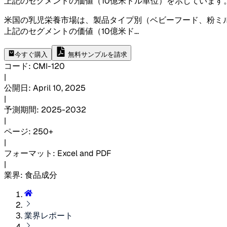
上記のセグメントの価値（10億米ドル単位）を示しています
米国の乳児栄養市場は、製品タイプ別（ベビーフード、粉ミ
上記のセグメントの価値（10億米ド
...
今すぐ購入
無料サンプルを請求
コード
:
CMI-
120
|
公開日
:
April 10, 2025
|
予測期間
:
2025-2032
|
ページ
:
250+
|
フォーマット
:
Excel and PDF
|
業界
:
食品成分
業界レポート