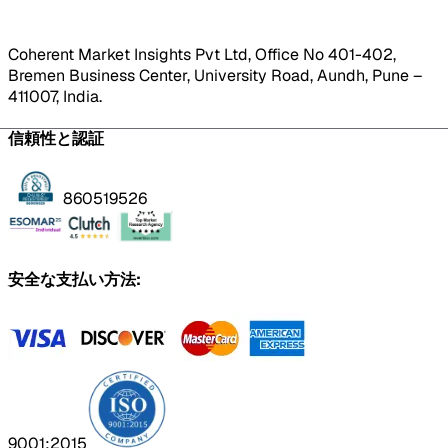
Coherent Market Insights Pvt Ltd, Office No 401-402,
Bremen Business Center, University Road, Aundh, Pune –
411007, India.
信頼性と認証
860519526
安全な支払い方法:
9001:2015