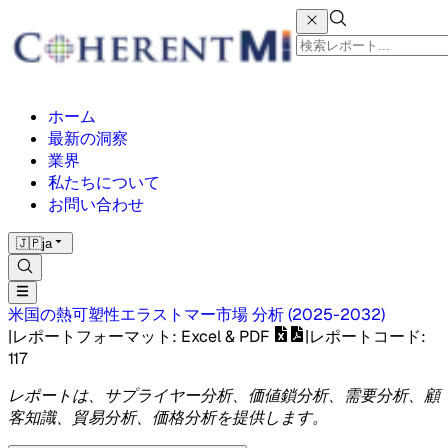
ホーム
最新の洞察
業界
私たちについて
お問い合わせ
🇯🇵
ja
米国の熱可塑性エラストマー市場
分析
(
2025-2032
)
|
レポートフォーマット
: Excel & PDF
|
レポートコード
:
117
レポートは、サプライヤー分析、価値鎖分析、需要分析、顧
客知識、貿易分析、価格分析を提供します。