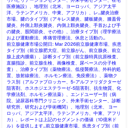
リハビリテーションセンター、外来手術センター、在宅
医療施設）、地理別（北米、ヨーロッパ、アジア太平
洋、ラテンアメリカ、中東、アフリカ）、レ...
腱炎治療
市場、腱のタイプ別（アキレス腱炎、腱板腱炎、膝蓋骨
腱炎、外側上顆炎腱炎、内側上顆炎腱炎、手首および手
の腱炎、股関節炎、その他）、治療タイプ別（理学療法
および運動療法、疼痛管理療法、休息と活動の...
前立腺健康市場
公開日
:
Mar 2026
前立腺健康市場、疾患
タイプ別（前立腺肥大症、前立腺がん、前立腺炎、前立
腺上皮内腫瘍）、診断タイプ別（前立腺特異抗原検査、
直腸指診、前立腺生検、画像検査、尿ベースの分子検
査）、治療タイプ別（薬物療法、低侵襲療法、外科的処
置、放射線療法、 ホルモン療法、免疫療法）、薬物ク
ラス別（アルファブロッカー、5-アルファリダクターゼ
阻害剤、ホスホジエステラーゼ-5阻害剤、抗生物質、化
学療法剤、ホルモン療法薬）、エンドユーザー別（病
院、泌尿器科専門クリニック、外来手術センター、診断
研究所、研究および学術機関）、地理別（北米、 ヨー
ロッパ、アジア太平洋、ラテンアメリカ、中東、アフリ
カ）、レポートは上記のセグメントの価値（10億米ド
ル）を提供します...
前立腺健康市場、疾患タイプ別（前