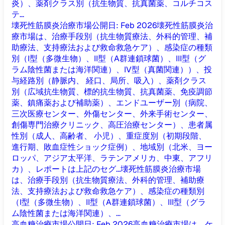
炎）、薬剤クラス別（抗生物質、抗真菌薬、コルチコス
テ...
壊死性筋膜炎治療市場
公開日
:
Feb 2026
壊死性筋膜炎治
療市場は、治療手段別（抗生物質療法、外科的管理、補
助療法、支持療法および救命救急ケア）、感染症の種類
別（I型（多微生物）、II型（A群連鎖球菌）、III型（グ
ラム陰性菌または海洋関連）、IV型（真菌関連））、投
与経路別（静脈内、 経口、局所、吸入）、薬剤クラス
別（広域抗生物質、標的抗生物質、抗真菌薬、免疫調節
薬、鎮痛薬および補助薬）、エンドユーザー別（病院、
三次医療センター、外傷センター、外来手術センター、
創傷専門治療クリニック、高圧治療センター）、患者属
性別（成人、高齢者、 小児）、重症度別（初期段階、
進行期、敗血症性ショック症例）、地域別（北米、ヨー
ロッパ、アジア太平洋、ラテンアメリカ、中東、アフリ
カ）、レポートは上記のセグ...
壊死性筋膜炎治療市場
は、治療手段別（抗生物質療法、外科的管理、補助療
法、支持療法および救命救急ケア）、感染症の種類別
（I型（多微生物）、II型（A群連鎖球菌）、III型（グラ
ム陰性菌または海洋関連）、...
高血糖治療市場
公開日
:
Feb 2026
高血糖治療市場は、ケ