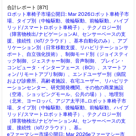
合計レポート
[
871
]
ロボット車椅子市場
公開日
:
Mar 2026
ロボット車椅子市
場、タイプ別（中輪駆動、後輪駆動、前輪駆動、ハイブ
リッド/スマートロボット車椅子）、テクノロジー別
（障害物検出/ナビゲーションAI、センサーベースの支
援、接続性（IoT/クラウド）、基本自動化のみ）、アプ
リケーション別（日常移動支援、リハビリテーションサ
ポート、自立強化技術）、制御モード別（ジョイスティ
ック制御、ジェスチャー制御、音声制御、 ブレイン・
コンピュータ・インターフェース（BCI）、スマートフ
ォン/リモートアプリ制御）、エンドユーザー別（病院
および診療所、高齢者施設、在宅ユーザー、リハビリテ
ーションセンター、研究開発機関、その他の商業施設
（空港、ショッピングモール、公共の場））、地理別
（北米、ヨーロッパ、アジア太平洋...
ロボット車椅子市
場、タイプ別（中輪駆動、後輪駆動、前輪駆動、ハイブ
リッド/スマートロボット車椅子）、テクノロジー別
（障害物検出/ナビゲーションAI、センサーベースの支
援、接続性（IoT/クラウド）、基...
eファーマシー市場
公開日
:
Mar 2026
eファーマシー市