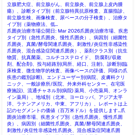
立腺肥大症、前立腺がん、前立腺炎、前立腺上皮内腫
瘍）、診断タイプ別（前立腺特異抗原検査、直腸指診、
前立腺生検、画像検査、尿ベースの分子検査）、治療タ
イプ別（薬物療法、低...
爪囲炎治療市場
公開日
:
Mar 2026
爪囲炎治療市場、疾患
タイプ別（急性爪囲炎、慢性爪囲炎）、病因別（細菌性
爪囲炎、真菌/酵母関連爪囲炎、刺激性/炎症性非感染性
爪囲炎、混合感染症関連爪囲炎）、薬剤クラス別（抗生
物質、抗真菌薬、コルチコステロイド、 防腐剤/収斂
剤、配合剤)、投与経路別(局所、経口、注射)、診断別(臨
床検査、微生物学的検査、画像ベースの評価、同様の爪
疾患の鑑別診断)、エンドユーザー別(病院、皮膚科クリ
ニック、一般診療所/医院、外来外科センター、在宅医
療施設)、流通チャネル別(病院) 薬局、小売薬局、オンラ
イン薬局）、地域別（北米、ヨーロッパ、アジア太平
洋、ラテンアメリカ、中東、アフリカ）、レポートは上
記のセグメントの価値（百万米ドル）を提供します...
爪
囲炎治療市場、疾患タイプ別（急性爪囲炎、慢性爪囲
炎）、病因別（細菌性爪囲炎、真菌/酵母関連爪囲炎、
刺激性/炎症性非感染性爪囲炎、混合感染症関連爪囲