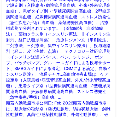
ア設定別（入院患者/病院管理高血糖、外来/外来管理高
血糖）、患者タイプ別（1型糖尿病関連高血糖、2型糖尿
病関連高血糖、妊娠糖尿病関連高血糖、ストレス誘発性
（急性疾患/手術）高血糖、薬剤誘発性高血糖）、治療
様式別で分割されています。 （薬物療法、非薬物療
法）、薬物クラス別（インスリン療法、非インスリン注
射剤、経口抗糖尿病薬）、治療レジメン別（単剤療法、
二剤療法、三剤療法、集中インスリン療法）、投与経路
別（経口、皮下注射、点滴）、テクノロジー対応管理別
（インスリン送達デバイス、ペン、シリンジ、 ポン
プ、パッチポンプ、グルコースガイドによる投与サポー
ト、SMBGガイドによる滴定、CGMによる滴定、自動イ
ンスリン送達）、流通チャネ...
高血糖治療市場は、ケア
設定別（入院患者/病院管理高血糖、外来/外来管理高血
糖）、患者タイプ別（1型糖尿病関連高血糖、2型糖尿病
関連高血糖、妊娠糖尿病関連高血糖、ストレス誘発性
（急性疾患/手術）高血糖、...
頭蓋内動脈瘤市場
公開日
:
Feb 2026
頭蓋内動脈瘤市場
は、動脈瘤の種類別（嚢状動脈瘤、紡錘状動脈瘤、解離
性動脈瘤、真菌性/感染性動脈瘤、外傷性動脈瘤）、破