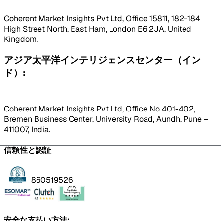
Coherent Market Insights Pvt Ltd, Office 15811, 182-184
High Street North, East Ham, London E6 2JA, United
Kingdom.
アジア太平洋インテリジェンスセンター（イン
ド）:
Coherent Market Insights Pvt Ltd, Office No 401-402,
Bremen Business Center, University Road, Aundh, Pune –
411007, India.
信頼性と認証
860519526
安全な支払い方法: