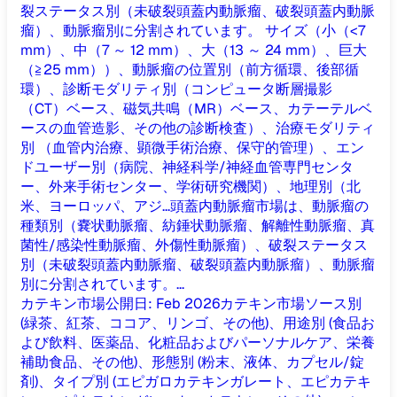
裂ステータス別（未破裂頭蓋内動脈瘤、破裂頭蓋内動脈
瘤）、動脈瘤別に分割されています。 サイズ（小（<7
mm）、中（7 ～ 12 mm）、大（13 ～ 24 mm）、巨大
（≧25 mm））、動脈瘤の位置別（前方循環、後部循
環）、診断モダリティ別（コンピュータ断層撮影
（CT）ベース、磁気共鳴（MR）ベース、カテーテルベ
ースの血管造影、その他の診断検査）、治療モダリティ
別 （血管内治療、顕微手術治療、保守的管理）、エン
ドユーザー別（病院、神経科学/神経血管専門センタ
ー、外来手術センター、学術研究機関）、地理別（北
米、ヨーロッパ、アジ...
頭蓋内動脈瘤市場は、動脈瘤の
種類別（嚢状動脈瘤、紡錘状動脈瘤、解離性動脈瘤、真
菌性/感染性動脈瘤、外傷性動脈瘤）、破裂ステータス
別（未破裂頭蓋内動脈瘤、破裂頭蓋内動脈瘤）、動脈瘤
別に分割されています。...
カテキン市場
公開日
:
Feb 2026
カテキン市場ソース別
(緑茶、紅茶、ココア、リンゴ、その他)、用途別 (食品お
よび飲料、医薬品、化粧品およびパーソナルケア、栄養
補助食品、その他)、形態別 (粉末、液体、カプセル/錠
剤)、タイプ別 (エピガロカテキンガレート、エピカテキ