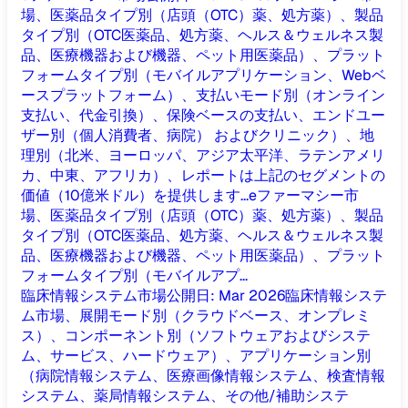
場、医薬品タイプ別（店頭（OTC）薬、処方薬）、製品
タイプ別（OTC医薬品、処方薬、ヘルス＆ウェルネス製
品、医療機器および機器、ペット用医薬品）、プラット
フォームタイプ別（モバイルアプリケーション、Webベ
ースプラットフォーム）、支払いモード別（オンライン
支払い、代金引換）、保険ベースの支払い、エンドユー
ザー別（個人消費者、病院） およびクリニック）、地
理別（北米、ヨーロッパ、アジア太平洋、ラテンアメリ
カ、中東、アフリカ）、レポートは上記のセグメントの
価値（10億米ドル）を提供します...
eファーマシー市
場、医薬品タイプ別（店頭（OTC）薬、処方薬）、製品
タイプ別（OTC医薬品、処方薬、ヘルス＆ウェルネス製
品、医療機器および機器、ペット用医薬品）、プラット
フォームタイプ別（モバイルアプ...
臨床情報システム市場
公開日
:
Mar 2026
臨床情報システ
ム市場、展開モード別（クラウドベース、オンプレミ
ス）、コンポーネント別（ソフトウェアおよびシステ
ム、サービス、ハードウェア）、アプリケーション別
（病院情報システム、医療画像情報システム、検査情報
システム、薬局情報システム、その他/補助システ