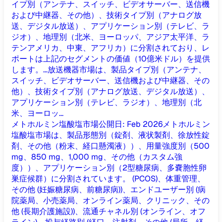
イプ別（アンテナ、スイッチ、ビデオサーバー、送信機
および中継器、その他）、技術タイプ別（アナログ放
送、デジタル放送）、アプリケーション別（テレビ、ラ
ジオ）、地理別（北米、ヨーロッパ、アジア太平洋、ラ
テンアメリカ、中東、アフリカ）に分割されており、レ
ポートは上記のセグメントの価値（10億米ドル）を提供
します。...
放送機器市場は、製品タイプ別（アンテナ、
スイッチ、ビデオサーバー、送信機および中継器、その
他）、技術タイプ別（アナログ放送、デジタル放送）、
アプリケーション別（テレビ、ラジオ）、地理別（北
米、ヨーロッ...
メトホルミン塩酸塩市場
公開日
:
Feb 2026
メトホルミン
塩酸塩市場は、製品形態別（錠剤、液状製剤、徐放性錠
剤、その他（粉末、経口懸濁液））、用量強度別（500
mg、850 mg、1,000 mg、その他（カスタム強
度））、アプリケーション別（2型糖尿病、多嚢胞性卵
巣症候群）に分割されています。 (PCOS)、体重管理、
その他 (妊娠糖尿病、前糖尿病))、エンドユーザー別 (病
院薬局、小売薬局、オンライン薬局、クリニック、その
他 (長期介護施設))、流通チャネル別 (オンライン、オフ