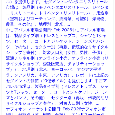
ル）を提供します。 セグメント...
ペンタエリスリトール
市場は、製品別（モノペンタエリスリトール、ジペンタ
エリスリトール、トリペンタエリスリトール）、用途別
（塗料およびコーティング、潤滑剤、可塑剤、爆発物、
農業、その他）、地理別（北米、...
中古アパレル市場
公開日
:
Feb 2026
中古アパレル市場
は、製品タイプ別（ドレスとトップス、シャツとTシャ
ツ、セーター、コートとジャケット、ジーンズとパン
ツ、その他）、セクター別（再販、伝統的なリサイクル
ショップと寄付）、対象人口別（女性、男性、子供）、
流通チャネル別（オンライン小売、オフライン小売（リ
サイクルショップ、委託販売店、チャリティーショッ
プ））、地理別（北米、ヨーロッパ、 アジア太平洋、
ラテンアメリカ、中東、アフリカ）、レポートは上記の
セグメントの価値（10億米ドル）を提供します...
中古ア
パレル市場は、製品タイプ別（ドレスとトップス、シャ
ツとTシャツ、セーター、コートとジャケット、ジーン
ズとパンツ、その他）、セクター別（再販、伝統的なリ
サイクルショップと寄付）、対象人口別（女性、...
ナフィオン マーケット
公開日
:
Feb 2026
ナフィオン市
場は、形態別（膜、樹脂、分散）、エンドユーザー別