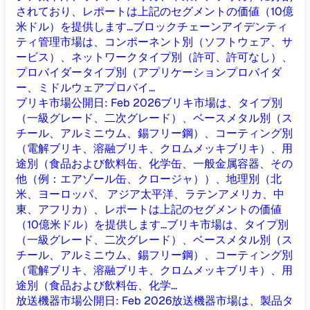
されており、レポートは上記のセグメントの価値（10億
米ドル）を提供します...
ブロックチェーンアイデンティ
ティ管理市場は、コンポーネント別（ソフトウェア、サ
ービス）、ネットワークタイプ別（許可、許可なし）、
プロバイダータイプ別（アプリケーションプロバイダ
ー、ミドルウェアプロバイ...
ブリキ市場
公開日
:
Feb 2026
ブリキ市場は、タイプ別
（一級グレード、二次グレード）、ベースメタル別（ス
チール、アルミニウム、錫フリー鋼）、コーティング別
（電解ブリキ、溶融ブリキ、クロムメッキブリキ）、用
途別（食品および飲料缶、化学缶、一般金属容器、その
他（例：エアゾール缶、クロージャ））、地理別（北
米、ヨーロッパ、 アジア太平洋、ラテンアメリカ、中
東、アフリカ）、レポートは上記のセグメントの価値
（10億米ドル）を提供します...
ブリキ市場は、タイプ別
（一級グレード、二次グレード）、ベースメタル別（ス
チール、アルミニウム、錫フリー鋼）、コーティング別
（電解ブリキ、溶融ブリキ、クロムメッキブリキ）、用
途別（食品および飲料缶、化学...
放送機器市場
公開日
:
Feb 2026
放送機器市場は、製品タ