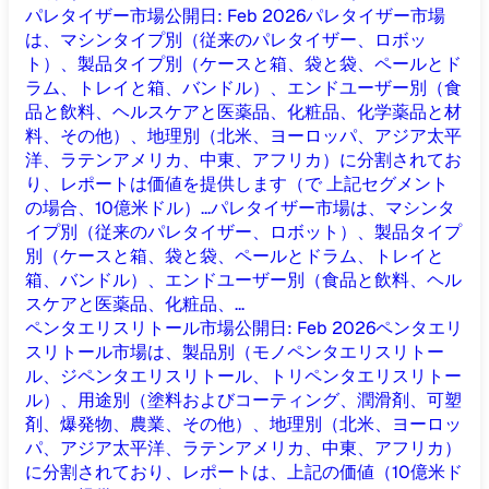
パレタイザー市場
公開日
:
Feb 2026
パレタイザー市場
は、マシンタイプ別（従来のパレタイザー、ロボッ
ト）、製品タイプ別（ケースと箱、袋と袋、ペールとド
ラム、トレイと箱、バンドル）、エンドユーザー別（食
品と飲料、ヘルスケアと医薬品、化粧品、化学薬品と材
料、その他）、地理別（北米、ヨーロッパ、アジア太平
洋、ラテンアメリカ、中東、アフリカ）に分割されてお
り、レポートは価値を提供します（で 上記セグメント
の場合、10億米ドル）...
パレタイザー市場は、マシンタ
イプ別（従来のパレタイザー、ロボット）、製品タイプ
別（ケースと箱、袋と袋、ペールとドラム、トレイと
箱、バンドル）、エンドユーザー別（食品と飲料、ヘル
スケアと医薬品、化粧品、...
ペンタエリスリトール市場
公開日
:
Feb 2026
ペンタエリ
スリトール市場は、製品別（モノペンタエリスリトー
ル、ジペンタエリスリトール、トリペンタエリスリトー
ル）、用途別（塗料およびコーティング、潤滑剤、可塑
剤、爆発物、農業、その他）、地理別（北米、ヨーロッ
パ、アジア太平洋、ラテンアメリカ、中東、アフリカ）
に分割されており、レポートは、上記の価値（10億米ド