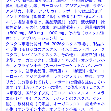
ライン)、投与経路別 (経口、注射剤、その他 (局所、経
鼻))、地理別 (北米、ヨーロッパ、アジア太平洋、ラテン
アメリカ、中東、 アフリカ）、レポートでは上記セグ
メントの価値（10億米ドル）が提供されていま...
メトホ
ルミン塩酸塩市場は、製品形態別（錠剤、液状製剤、徐
放性錠剤、その他（粉末、経口懸濁液））、用量強度別
（500 mg、850 mg、1,000 mg、その他（カスタム強
度））、アプリケーション別（...
クスクス市場
公開日
:
Feb 2026
クスクス市場は、製品タ
イプ別（モロッコのクスクス、イスラエル（パール）ク
スクス、レバノンのクスクス、その他）、原材料別（従
来型、オーガニック）、流通チャネル別（オンライン小
売、オフライン小売（スーパーマーケット/ハイパーマ
ーケット、健康食品店、専門店））、地理別（北米、ヨ
ーロッパ、アジア太平洋、ラテンアメリカ、中東、アフ
リカ）に分割されており、レポートは価値を提供してい
ます（で 上記セグメントの場合、10億米ドル）...
クスク
ス市場は、製品タイプ別（モロッコのクスクス、イスラ
エル（パール）クスクス、レバノンのクスクス、その
他）、原材料別（従来型、オーガニック）、流通チャネ
ル別（オンライン小売、オフライン小売（スーパー...