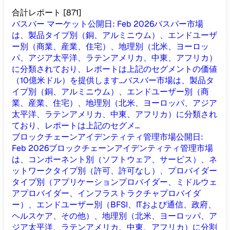
合計レポート
[
871
]
バスバー マーケット
公開日
:
Feb 2026
バスバー市場
は、製品タイプ別（銅、アルミニウム）、エンドユーザ
ー別（商業、産業、住宅）、地理別（北米、ヨーロッ
パ、アジア太平洋、ラテンアメリカ、中東、アフリカ）
に分類されており、レポートは上記のセグメントの価値
（10億米ドル）を提供します...
バスバー市場は、製品タ
イプ別（銅、アルミニウム）、エンドユーザー別（商
業、産業、住宅）、地理別（北米、ヨーロッパ、アジア
太平洋、ラテンアメリカ、中東、アフリカ）に分類され
ており、レポートは上記のセグメ...
ブロックチェーンアイデンティティ管理市場
公開日
:
Feb 2026
ブロックチェーンアイデンティティ管理市場
は、コンポーネント別（ソフトウェア、サービス）、ネ
ットワークタイプ別（許可、許可なし）、プロバイダー
タイプ別（アプリケーションプロバイダー、ミドルウェ
アプロバイダー、インフラストラクチャプロバイダ
ー）、エンドユーザー別（BFSI、ITおよび通信、政府、
ヘルスケア、その他）、地理別（北米、ヨーロッパ、ア
ジア太平洋、ラテンアメリカ、中東、アフリカ）に分割