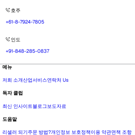
호주
+61-8-7924-7805
인도
+91-848-285-0837
메뉴
저희 소개
산업
서비스
연락처 Us
독자 클럽
최신 인사이트
블로그
보도자료
도움말
리셀러 되기
주문 방법?
개인정보 보호정책
이용 약관
면책 조항