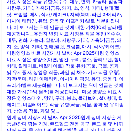
사료 시장은 작물 유형(옥수수, 대두, 면화, 카놀라, 알팔파,
사탕무, 기타), 가축(가금류, 돼지, 소, 양식, 기타), 형태(펠
릿, 크럼블, 매시, 식사/케이크), 지역(북미, 라틴 아메리카,
아시아 태평양, 유럽, 중동 및 아프리카)별로 세분화됩니
다. 이 보고서는 위에 언급된 것에 대한 가치(10억 달러)를
제공합니다....
유전자 변형 사료 시장은 작물 유형(옥수수,
대두, 면화, 카놀라, 알팔파, 사탕무, 기타), 가축(가금류, 돼
지, 소, 양식, 기타), 형태(펠릿, 크럼블, 매시, 식사/케이크)...
미량영양소 비료 시장
게시 날짜
:
Apr 2025
미량 영양소
비료 시장은 영양소(아연, 망간, 구리, 붕소, 몰리브덴, 철),
형태, 킬레이트, 비킬레이트), 작물 유형(곡물, 곡물, 콩과
및 유지종자, 상업용 작물, 과일 및 채소, 기타 작물 유형),
지역(북미, 라틴 아메리카, 아시아 태평양, 유럽, 중동 및 아
프리카)별로 세분화됩니다. 이 보고서는 위에 언급된 것에
대한 가치(10억 달러)를 제공합니다....
미량 영양소 비료 시
장은 영양소(아연, 망간, 구리, 붕소, 몰리브덴, 철), 형태, 킬
레이트, 비킬레이트), 작물 유형(곡물, 곡물, 콩과 및 유지종
자, 상업용 작물, 과일 및 ...
원예 장비 시장
게시 날짜
:
Apr 2025
원예 장비 시장은 제
품별(잔디 깎는 기계, 핸드헬드 전동 공구, 핸드 툴 및 바퀴
달린 도구, 물 장비), 판매 채널별(홈 센터, 잔디 및 정원 전