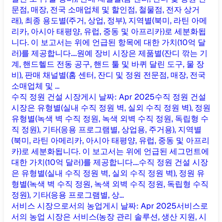
문점, 매장, 전국 소매업체 및 할인점, 철물점, 전자 상거
래), 최종 용도별(주거, 상업, 정부), 지역별(북미, 라틴 아메
리카, 아시아 태평양, 유럽, 중동 및 아프리카)로 세분화됩
니다. 이 보고서는 위에 언급된 항목에 대한 가치(10억 달
러)를 제공합니다....
원예 장비 시장은 제품별(잔디 깎는 기
계, 핸드헬드 전동 공구, 핸드 툴 및 바퀴 달린 도구, 물 장
비), 판매 채널별(홈 센터, 잔디 및 정원 전문점, 매장, 전국
소매업체 및 ...
수직 정원 건설 시장
게시 날짜
:
Apr 2025
수직 정원 건설
시장은 유형별(실내 수직 정원 벽, 실외 수직 정원 벽), 정원
유형별(녹색 벽 수직 정원, 녹색 외벽 수직 정원, 독립형 수
직 정원), 기타(응용 프로그램별, 상업용, 주거용), 지역별
(북미, 라틴 아메리카, 아시아 태평양, 유럽, 중동 및 아프리
카)로 세분화됩니다. 이 보고서는 위에 언급된 세그먼트에
대한 가치(10억 달러)를 제공합니다....
수직 정원 건설 시장
은 유형별(실내 수직 정원 벽, 실외 수직 정원 벽), 정원 유
형별(녹색 벽 수직 정원, 녹색 외벽 수직 정원, 독립형 수직
정원), 기타(응용 프로그램별, 상...
서비스 시장으로서의 농업
게시 날짜
:
Apr 2025
서비스로
서의 농업 시장은 서비스(농장 관리 솔루션, 생산 지원, 시