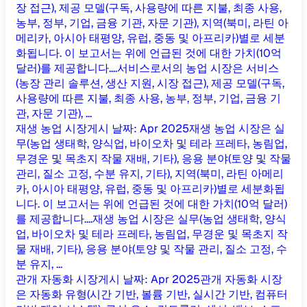
장 접근), 제공 모델(구독, 사용량에 따른 지불, 최종 사용,
농부, 정부, 기업, 금융 기관, 자문 기관), 지역(북미, 라틴 아
메리카, 아시아 태평양, 유럽, 중동 및 아프리카)별로 세분
화됩니다. 이 보고서는 위에 언급된 것에 대한 가치(10억
달러)를 제공합니다....
서비스로서의 농업 시장은 서비스
(농장 관리 솔루션, 생산 지원, 시장 접근), 제공 모델(구독,
사용량에 따른 지불, 최종 사용, 농부, 정부, 기업, 금융 기
관, 자문 기관), ...
재생 농업 시장
게시 날짜
:
Apr 2025
재생 농업 시장은 실
무(농업 생태학, 양식업, 바이오차 및 테라 프레타, 농림업,
무경운 및 목초지 작물 재배, 기타), 응용 분야(토양 및 작물
관리, 질소 고정, 수분 유지, 기타), 지역(북미, 라틴 아메리
카, 아시아 태평양, 유럽, 중동 및 아프리카)별로 세분화됩
니다. 이 보고서는 위에 언급된 것에 대한 가치(10억 달러)
를 제공합니다....
재생 농업 시장은 실무(농업 생태학, 양식
업, 바이오차 및 테라 프레타, 농림업, 무경운 및 목초지 작
물 재배, 기타), 응용 분야(토양 및 작물 관리, 질소 고정, 수
분 유지, ...
관개 자동화 시장
게시 날짜
:
Apr 2025
관개 자동화 시장
은 자동화 유형(시간 기반, 볼륨 기반, 실시간 기반, 컴퓨터