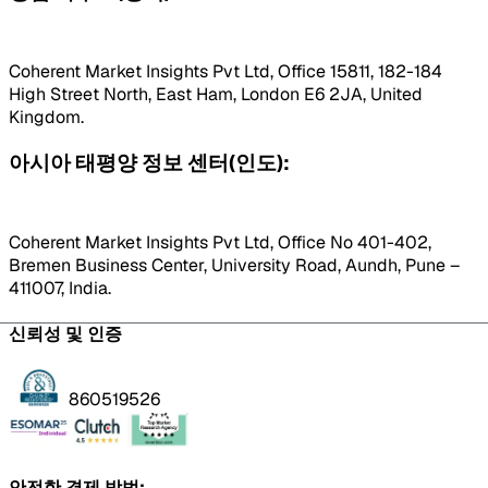
Coherent Market Insights Pvt Ltd, Office 15811, 182-184
High Street North, East Ham, London E6 2JA, United
Kingdom.
아시아 태평양 정보 센터(인도):
Coherent Market Insights Pvt Ltd, Office No 401-402,
Bremen Business Center, University Road, Aundh, Pune –
411007, India.
신뢰성 및 인증
860519526
안전한 결제 방법: