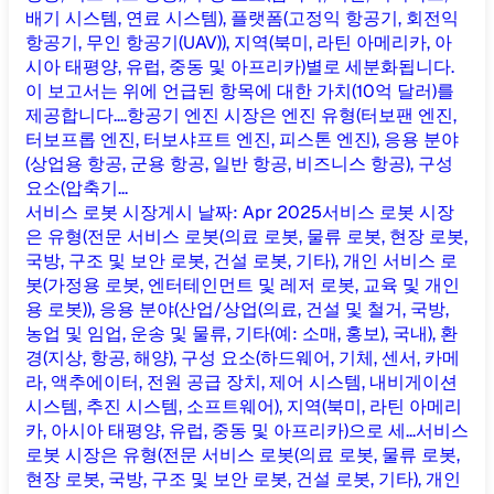
배기 시스템, 연료 시스템), 플랫폼(고정익 항공기, 회전익
항공기, 무인 항공기(UAV)), 지역(북미, 라틴 아메리카, 아
시아 태평양, 유럽, 중동 및 아프리카)별로 세분화됩니다.
이 보고서는 위에 언급된 항목에 대한 가치(10억 달러)를
제공합니다....
항공기 엔진 시장은 엔진 유형(터보팬 엔진,
터보프롭 엔진, 터보샤프트 엔진, 피스톤 엔진), 응용 분야
(상업용 항공, 군용 항공, 일반 항공, 비즈니스 항공), 구성
요소(압축기...
서비스 로봇 시장
게시 날짜
:
Apr 2025
서비스 로봇 시장
은 유형(전문 서비스 로봇(의료 로봇, 물류 로봇, 현장 로봇,
국방, 구조 및 보안 로봇, 건설 로봇, 기타), 개인 서비스 로
봇(가정용 로봇, 엔터테인먼트 및 레저 로봇, 교육 및 개인
용 로봇)), 응용 분야(산업/상업(의료, 건설 및 철거, 국방,
농업 및 임업, 운송 및 물류, 기타(예: 소매, 홍보), 국내), 환
경(지상, 항공, 해양), 구성 요소(하드웨어, 기체, 센서, 카메
라, 액추에이터, 전원 공급 장치, 제어 시스템, 내비게이션
시스템, 추진 시스템, 소프트웨어), 지역(북미, 라틴 아메리
카, 아시아 태평양, 유럽, 중동 및 아프리카)으로 세...
서비스
로봇 시장은 유형(전문 서비스 로봇(의료 로봇, 물류 로봇,
현장 로봇, 국방, 구조 및 보안 로봇, 건설 로봇, 기타), 개인