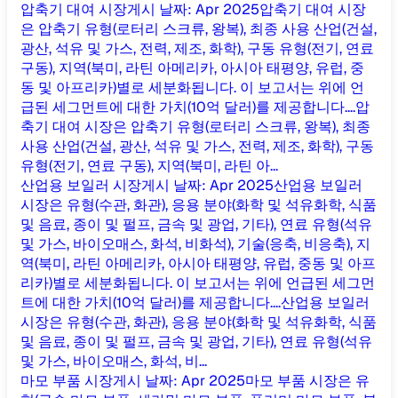
압축기 대여 시장
게시 날짜
:
Apr 2025
압축기 대여 시장
은 압축기 유형(로터리 스크류, 왕복), 최종 사용 산업(건설,
광산, 석유 및 가스, 전력, 제조, 화학), 구동 유형(전기, 연료
구동), 지역(북미, 라틴 아메리카, 아시아 태평양, 유럽, 중
동 및 아프리카)별로 세분화됩니다. 이 보고서는 위에 언
급된 세그먼트에 대한 가치(10억 달러)를 제공합니다....
압
축기 대여 시장은 압축기 유형(로터리 스크류, 왕복), 최종
사용 산업(건설, 광산, 석유 및 가스, 전력, 제조, 화학), 구동
유형(전기, 연료 구동), 지역(북미, 라틴 아...
산업용 보일러 시장
게시 날짜
:
Apr 2025
산업용 보일러
시장은 유형(수관, 화관), 응용 분야(화학 및 석유화학, 식품
및 음료, 종이 및 펄프, 금속 및 광업, 기타), 연료 유형(석유
및 가스, 바이오매스, 화석, 비화석), 기술(응축, 비응축), 지
역(북미, 라틴 아메리카, 아시아 태평양, 유럽, 중동 및 아프
리카)별로 세분화됩니다. 이 보고서는 위에 언급된 세그먼
트에 대한 가치(10억 달러)를 제공합니다....
산업용 보일러
시장은 유형(수관, 화관), 응용 분야(화학 및 석유화학, 식품
및 음료, 종이 및 펄프, 금속 및 광업, 기타), 연료 유형(석유
및 가스, 바이오매스, 화석, 비...
마모 부품 시장
게시 날짜
:
Apr 2025
마모 부품 시장은 유