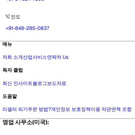
인도
+91-848-285-0837
메뉴
저희 소개
산업
서비스
연락처 Us
독자 클럽
최신 인사이트
블로그
보도자료
도움말
리셀러 되기
주문 방법?
개인정보 보호정책
이용 약관
면책 조항
영업 사무소(미국):