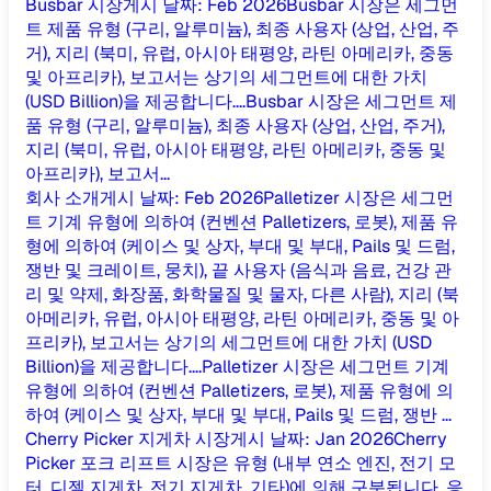
Busbar 시장
게시 날짜
:
Feb 2026
Busbar 시장은 세그먼
트 제품 유형 (구리, 알루미늄), 최종 사용자 (상업, 산업, 주
거), 지리 (북미, 유럽, 아시아 태평양, 라틴 아메리카, 중동
및 아프리카), 보고서는 상기의 세그먼트에 대한 가치
(USD Billion)을 제공합니다....
Busbar 시장은 세그먼트 제
품 유형 (구리, 알루미늄), 최종 사용자 (상업, 산업, 주거),
지리 (북미, 유럽, 아시아 태평양, 라틴 아메리카, 중동 및
아프리카), 보고서...
회사 소개
게시 날짜
:
Feb 2026
Palletizer 시장은 세그먼
트 기계 유형에 의하여 (컨벤션 Palletizers, 로봇), 제품 유
형에 의하여 (케이스 및 상자, 부대 및 부대, Pails 및 드럼,
쟁반 및 크레이트, 뭉치), 끝 사용자 (음식과 음료, 건강 관
리 및 약제, 화장품, 화학물질 및 물자, 다른 사람), 지리 (북
아메리카, 유럽, 아시아 태평양, 라틴 아메리카, 중동 및 아
프리카), 보고서는 상기의 세그먼트에 대한 가치 (USD
Billion)을 제공합니다....
Palletizer 시장은 세그먼트 기계
유형에 의하여 (컨벤션 Palletizers, 로봇), 제품 유형에 의
하여 (케이스 및 상자, 부대 및 부대, Pails 및 드럼, 쟁반 ...
Cherry Picker 지게차 시장
게시 날짜
:
Jan 2026
Cherry
Picker 포크 리프트 시장은 유형 (내부 연소 엔진, 전기 모
터, 디젤 지게차, 전기 지게차, 기타)에 의해 구분됩니다. 응