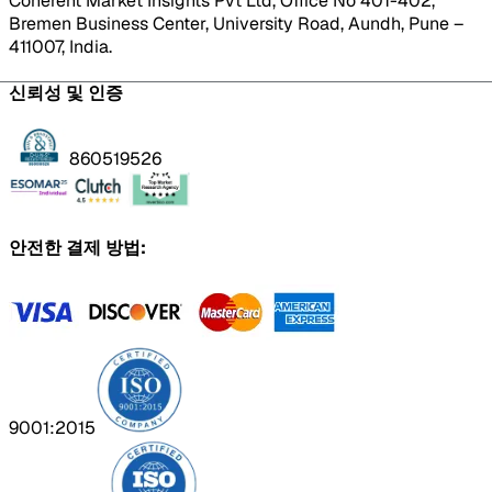
Coherent Market Insights Pvt Ltd, Office No 401-402,
Bremen Business Center, University Road, Aundh, Pune –
411007, India.
신뢰성 및 인증
860519526
안전한 결제 방법:
9001:2015