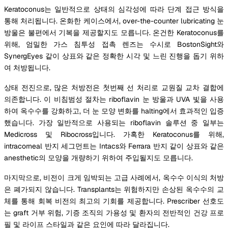
Keratoconus는 일반적으로 상태의 심각성에 따라 단계 접근 방식을
통해 처리됩니다. 온화한 케이스에서, over-the-counter lubricating 눈
방울은 불편에서 기복을 제공할지도 모릅니다. 온건한 Keratoconus를
위해, 엄밀한 가스 침투성 접촉 렌즈는 수시로 BostonSight와
SynergEyes 같이 상표와 같은 정확한 시각 및 느린 진행을 돕기 위하
여 처방됩니다.
상태 전진으로, 많은 처방전은 첫번째 선 처리로 교원질 교차 결합에
의존합니다. 이 비침범성 절차는 riboflavin 눈 방울과 UVA 빛을 사용
하여 옥수수를 강화하고, 더 눈 모양 변화를 halting에서 효과적인 입증
했습니다. 가장 일반적으로 사용되는 riboflavin 솔루션 중 일부는
Medicross 및 Ribocross입니다. 가혹한 Keratoconus를 위해,
intracorneal 반지 세그먼트는 Intacs와 Ferrara 반지 같이 상표와 같은
anesthetic의 모양을 개량하기 위하여 주입될지도 모릅니다.
마지막으로, 비전이 크게 임박되는 고급 사례에서, 옥수수 이식의 처방
은 폐가되지 않습니다. Transplants는 위험하지만 손상된 옥수수의 교
체를 통해 회복 비전의 최고의 기회를 제공합니다. Prescriber 선호도
는 graft 거부 위험, 기증 조직의 가용성 및 환자의 전반적인 건강 프로
필 및 라이프 스타일과 같은 요인에 따라 달라집니다.