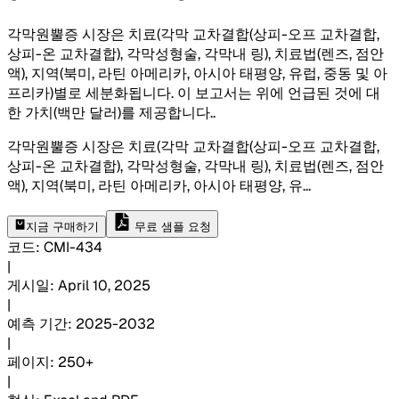
각막원뿔증 시장은 치료(각막 교차결합(상피-오프 교차결합,
상피-온 교차결합), 각막성형술, 각막내 링), 치료법(렌즈, 점안
액), 지역(북미, 라틴 아메리카, 아시아 태평양, 유럽, 중동 및 아
프리카)별로 세분화됩니다. 이 보고서는 위에 언급된 것에 대
한 가치(백만 달러)를 제공합니다.
.
각막원뿔증 시장은 치료(각막 교차결합(상피-오프 교차결합,
상피-온 교차결합), 각막성형술, 각막내 링), 치료법(렌즈, 점안
액), 지역(북미, 라틴 아메리카, 아시아 태평양, 유
...
지금 구매하기
무료 샘플 요청
코드
:
CMI-
434
|
게시일
:
April 10, 2025
|
예측 기간
:
2025-2032
|
페이지
:
250+
|