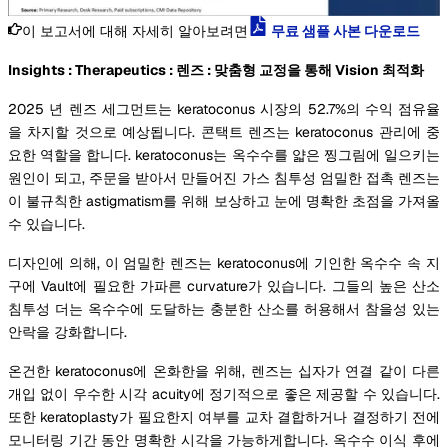
이 보고서에 대해 자세히 알아보려면
무료 샘플 사본 다운로드
Insights : Therapeutics : 렌즈 : 맞춤형 교정을 통해 Vision 최적화
2025 년 렌즈 세그먼트는 keratoconus 시장의 52.7%의 수익 점유율
을 차지할 것으로 예상됩니다. 콘택트 렌즈는 keratoconus 관리에 중
요한 역할을 합니다. keratoconus는 옥수수를 얇은 찡그림에 일으키는
원인이 되고, 주문을 받아서 만들어진 가스 침투성 엄밀한 접촉 렌즈는
이 불규칙한 astigmatism를 위해 보상하고 눈에 명확한 초점을 가져올
수 있습니다.
디자인에 의해, 이 엄밀한 렌즈는 keratoconus에 기인한 옥수수 속 지
구에 Vault에 필요한 가파른 curvature가 있습니다. 그들의 높은 산소
침투성 더는 옥수수에 도달하는 충분한 산소를 허용해서 참을성 있는
안락을 강화합니다.
온건한 keratoconus에 온화한을 위해, 렌즈는 십자가 연결 같이 다른
개입 없이 우수한 시각 acuity에 정기적으로 좋은 제공할 수 있습니다.
또한 keratoplasty가 필요한지 여부를 교차 결합하거나 결정하기 전에
모니터링 기간 동안 명확한 시각을 가능하게합니다. 옥수수 이식 후에