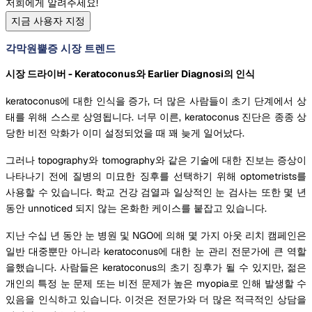
저희에게 알려주세요!
지금 사용자 지정
각막원뿔증 시장 트렌드
시장 드라이버 - Keratoconus와 Earlier Diagnosi의 인식
keratoconus에 대한 인식을 증가, 더 많은 사람들이 초기 단계에서 상
태를 위해 스스로 상영됩니다. 너무 이른, keratoconus 진단은 종종 상
당한 비전 악화가 이미 설정되었을 때 꽤 늦게 일어났다.
그러나 topography와 tomography와 같은 기술에 대한 진보는 증상이
나타나기 전에 질병의 미묘한 징후를 선택하기 위해 optometrists를
사용할 수 있습니다. 학교 건강 검열과 일상적인 눈 검사는 또한 몇 년
동안 unnoticed 되지 않는 온화한 케이스를 붙잡고 있습니다.
지난 수십 년 동안 눈 병원 및 NGO에 의해 몇 가지 아웃 리치 캠페인은
일반 대중뿐만 아니라 keratoconus에 대한 눈 관리 전문가에 큰 역할
을했습니다. 사람들은 keratoconus의 초기 징후가 될 수 있지만, 젊은
개인의 특정 눈 문제 또는 비전 문제가 높은 myopia로 인해 발생할 수
있음을 인식하고 있습니다. 이것은 전문가와 더 많은 적극적인 상담을