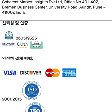
Coherent Market Insights Pvt Ltd, Office No 401-402,
Bremen Business Center, University Road, Aundh, Pune –
411007, India.
신뢰성 및 인증
860519526
안전한 결제 방법:
9001:2015