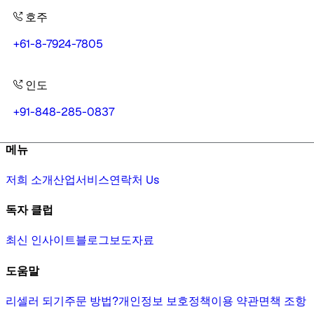
호주
+61-8-7924-7805
인도
+91-848-285-0837
메뉴
저희 소개
산업
서비스
연락처 Us
독자 클럽
최신 인사이트
블로그
보도자료
도움말
리셀러 되기
주문 방법?
개인정보 보호정책
이용 약관
면책 조항