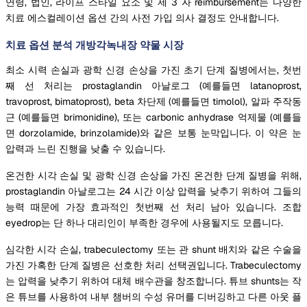
연령, 법인, 라이프 스타일 요소 및 제 3 자 reimbursement는 다양한
치료 에스컬레이션 옵션 간의 사전 가입 의사 결정도 안내합니다.
치료 옵션 분석 개방각녹내장 약물 시장
최소 시력 손실과 광학 신경 손상을 가진 초기 단계 질병에서는, 첫번
째 선 처리는 prostaglandin 아날로그 (예를들면 latanoprost,
travoprost, bimatoprost), beta 차단제 (예를들면 timolol), 알파 주작동
근 (예를들면 brimonidine), 또는 carbonic anhydrase 억제물 (예를들
면 dorzolamide, brinzolamide)와 같은 보통 눈막입니다. 이 약은 눈
압력과 느린 진행을 낮출 수 있습니다.
온건한 시각 손실 및 광학 신경 손상을 가진 온건한 단계 질병을 위해,
prostaglandin 아날로그는 24 시간 이상 압력을 낮추기 위하여 그들의
능력 때문에 가장 효과적인 첫번째 선 처리 남아 있습니다. 조합
eyedrop는 단 하나 대리인이 부족한 경우에 사용될지도 모릅니다.
심각한 시각 손실, trabeculectomy 또는 관 shunt 배치와 같은 수술을
가진 가혹한 단계 질병은 선호한 처리 선택권입니다. Trabeculectomy
는 압력을 낮추기 위하여 대체 배수관을 창조합니다. 튜브 shunts는 작
은 튜브를 사용하여 내부 챔버의 수성 유머를 디버깅하고 다른 아웃 플