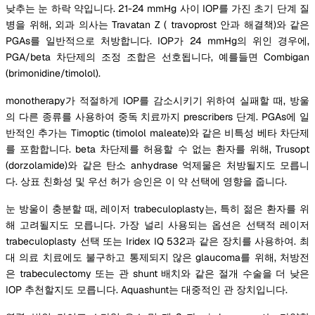
낮추는 눈 하락 약입니다. 21-24 mmHg 사이 IOP를 가진 초기 단계 질
병을 위해, 외과 의사는 Travatan Z ( travoprost 안과 해결책)와 같은
PGAs를 일반적으로 처방합니다. IOP가 24 mmHg의 위인 경우에,
PGA/beta 차단제의 조정 조합은 선호됩니다, 예를들면 Combigan
(brimonidine/timolol).
monotherapy가 적절하게 IOP를 감소시키기 위하여 실패할 때, 방울
의 다른 종류를 사용하여 중독 치료까지 prescribers 단계. PGAs에 일
반적인 추가는 Timoptic (timolol maleate)와 같은 비특성 베타 차단제
를 포함합니다. beta 차단제를 허용할 수 없는 환자를 위해, Trusopt
(dorzolamide)와 같은 탄소 anhydrase 억제물은 처방될지도 모릅니
다. 상표 친화성 및 우선 허가 승인은 이 약 선택에 영향을 줍니다.
눈 방울이 충분할 때, 레이저 trabeculoplasty는, 특히 젊은 환자를 위
해 고려될지도 모릅니다. 가장 널리 사용되는 옵션은 선택적 레이저
trabeculoplasty 선택 또는 Iridex IQ 532과 같은 장치를 사용하여. 최
대 의료 치료에도 불구하고 통제되지 않은 glaucoma를 위해, 처방전
은 trabeculectomy 또는 관 shunt 배치와 같은 절개 수술을 더 낮은
IOP 추천할지도 모릅니다. Aquashunt는 대중적인 관 장치입니다.