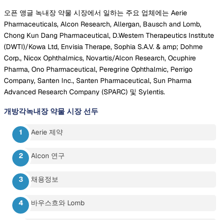
오픈 앵글 녹내장 약물 시장에서 일하는 주요 업체에는 Aerie
Pharmaceuticals, Alcon Research, Allergan, Bausch and Lomb,
Chong Kun Dang Pharmaceutical, D.Western Therapeutics Institute
(DWTI)/Kowa Ltd, Envisia Therape, Sophia S.A.V. & amp; Dohme
Corp., Nicox Ophthalmics, Novartis/Alcon Research, Ocuphire
Pharma, Ono Pharmaceutical, Peregrine Ophthalmic, Perrigo
Company, Santen Inc., Santen Pharmaceutical, Sun Pharma
Advanced Research Company (SPARC) 및 Sylentis.
개방각녹내장 약물 시장
선두
Aerie 제약
Alcon 연구
채용정보
바우스흐와 Lomb