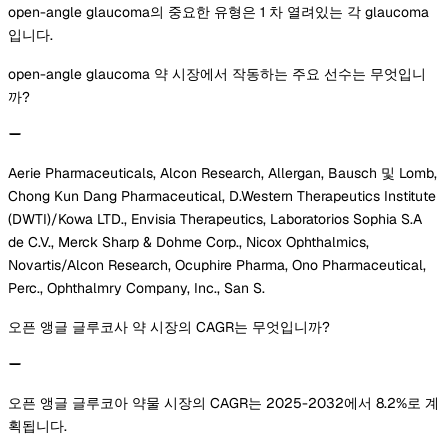
open-angle glaucoma의 중요한 유형은 1 차 열려있는 각 glaucoma
입니다.
open-angle glaucoma 약 시장에서 작동하는 주요 선수는 무엇입니
까?
Aerie Pharmaceuticals, Alcon Research, Allergan, Bausch 및 Lomb,
Chong Kun Dang Pharmaceutical, D.Western Therapeutics Institute
(DWTI)/Kowa LTD., Envisia Therapeutics, Laboratorios Sophia S.A
de C.V., Merck Sharp & Dohme Corp., Nicox Ophthalmics,
Novartis/Alcon Research, Ocuphire Pharma, Ono Pharmaceutical,
Perc., Ophthalmry Company, Inc., San S.
오픈 앵글 글루코사 약 시장의 CAGR는 무엇입니까?
오픈 앵글 글루코아 약물 시장의 CAGR는 2025-2032에서 8.2%로 계
획됩니다.