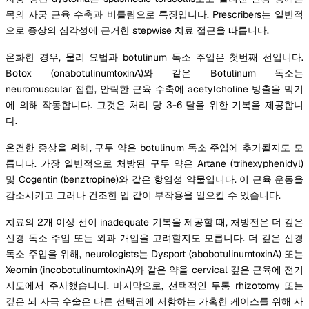
목의 자궁 근육 수축과 비틀림으로 특징입니다. Prescribers는 일반적
으로 증상의 심각성에 근거한 stepwise 치료 접근을 따릅니다.
온화한 경우, 물리 요법과 botulinum 독소 주입은 첫번째 선입니다.
Botox (onabotulinumtoxinA)와 같은 Botulinum 독소는
neuromuscular 접합, 안락한 근육 수축에 acetylcholine 방출을 막기
에 의해 작동합니다. 그것은 처리 당 3-6 달을 위한 기복을 제공합니
다.
온건한 증상을 위해, 구두 약은 botulinum 독소 주입에 추가될지도 모
릅니다. 가장 일반적으로 처방된 구두 약은 Artane (trihexyphenidyl)
및 Cogentin (benztropine)와 같은 항염성 약물입니다. 이 근육 운동을
감소시키고 그러나 건조한 입 같이 부작용을 일으킬 수 있습니다.
치료의 2개 이상 선이 inadequate 기복을 제공할 때, 처방전은 더 깊은
신경 독소 주입 또는 외과 개입을 고려할지도 모릅니다. 더 깊은 신경
독소 주입을 위해, neurologists는 Dysport (abobotulinumtoxinA) 또는
Xeomin (incobotulinumtoxinA)와 같은 약을 cervical 깊은 근육에 전기
지도에서 주사했습니다. 마지막으로, 선택적인 두통 rhizotomy 또는
깊은 뇌 자극 수술은 다른 선택권에 저항하는 가혹한 케이스를 위해 사