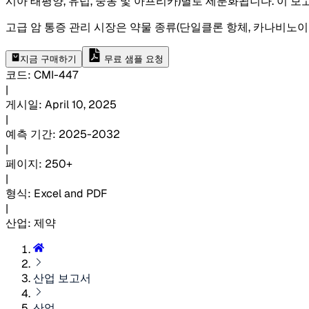
시아 태평양, 유럽, 중동 및 아프리카)별로 세분화됩니다. 이 보
고급 암 통증 관리 시장은 약물 종류(단일클론 항체, 카나비노이드, 
지금 구매하기
무료 샘플 요청
코드
:
CMI-
447
|
게시일
:
April 10, 2025
|
예측 기간
:
2025-2032
|
페이지
:
250+
|
형식
:
Excel and PDF
|
산업
:
제약
산업 보고서
산업