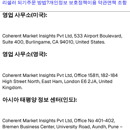
리셀러 되기
주문 방법?
개인정보 보호정책
이용 약관
면책 조항
영업 사무소(미국):
Coherent Market Insights Pvt Ltd, 533 Airport Boulevard,
Suite 400, Burlingame, CA 94010, United States.
영업 사무소(영국):
Coherent Market Insights Pvt Ltd, Office 15811, 182-184
High Street North, East Ham, London E6 2JA, United
Kingdom.
아시아 태평양 정보 센터(인도):
Coherent Market Insights Pvt Ltd, Office No 401-402,
Bremen Business Center, University Road, Aundh, Pune –