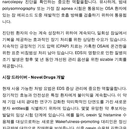
narcolepsy 진단을 확인하는 중요한 역할을합니다. 유사하게, 밤새
polysomnography 또는 가정 잠 apnea 시험은 통용되는 OSA 환자에
있는 잠 에피소드 도중 재발적인 호흡 방해를 검출하기 위하여 통용됩
니다.
진단된 환자의 수는 계속 성장하기 위하여 계속되다, 일회성 잠실에서
기복을 제공하는 효과적인 장기 처리를 위한 상당한 수요가 있습니다.
지속적인 긍정적인 기도 압력 (CPAP) 치료는 가혹한 OSA에 온건한을
위한 표준 비침범성 처리 남아 있습니다. EDS의 영향으로 인한 질병의
조기 발생은 향후 몇 년 동안 개선된 관리 옵션을 위한 sizable 기회를
제공합니다.
시장 드라이버 - Novel Drugs 개발
현재 사용 가능한 처방 요법은 EDS 증상 관리에 중요한 역할을합니다.
장기적인 효능과 안전성은 특정 환자에게 불이익을 계속합니다. 이 약
제 기업 내의 광대한 연구가 강화한 약리학적인 단면도를 가진 새로운
분자 entities를 식별하기 위하여 있습니다. 몇몇 유망한 약 후보자는
발달의 임상 시험 단계에 있습니다. 예를 들어, orexin 및 histamine 수
용체를 대상으로하는 새로운 Wakefulness-promoting 대리인은 정신
자극제에 대안으로 잠재력을 보여줍니다. 이중 orexin 수용체 길항근은