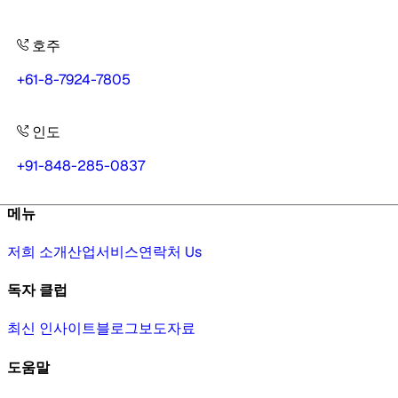
호주
+61-8-7924-7805
인도
+91-848-285-0837
메뉴
저희 소개
산업
서비스
연락처 Us
독자 클럽
최신 인사이트
블로그
보도자료
도움말