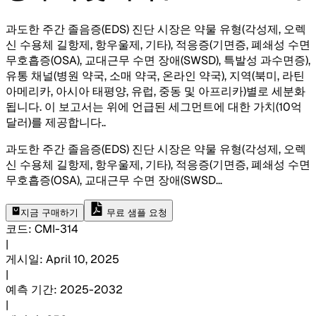
과도한 주간 졸음증(EDS) 진단 시장은 약물 유형(각성제, 오렉
신 수용체 길항제, 항우울제, 기타), 적응증(기면증, 폐쇄성 수면
무호흡증(OSA), 교대근무 수면 장애(SWSD), 특발성 과수면증),
유통 채널(병원 약국, 소매 약국, 온라인 약국), 지역(북미, 라틴
아메리카, 아시아 태평양, 유럽, 중동 및 아프리카)별로 세분화
됩니다. 이 보고서는 위에 언급된 세그먼트에 대한 가치(10억
달러)를 제공합니다.
.
과도한 주간 졸음증(EDS) 진단 시장은 약물 유형(각성제, 오렉
신 수용체 길항제, 항우울제, 기타), 적응증(기면증, 폐쇄성 수면
무호흡증(OSA), 교대근무 수면 장애(SWSD
...
지금 구매하기
무료 샘플 요청
코드
:
CMI-
314
|
게시일
:
April 10, 2025
|
예측 기간
:
2025-2032
|