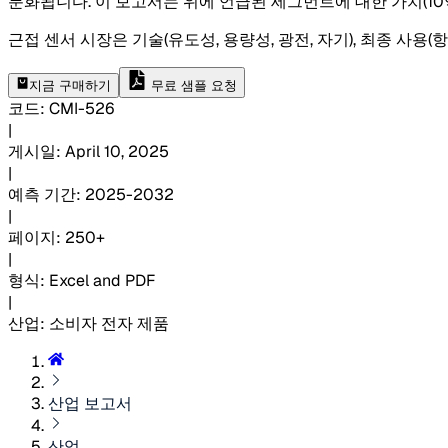
분화됩니다. 이 보고서는 위에 언급된 세그먼트에 대한 가치(10
근접 센서 시장은 기술(유도성, 용량성, 광전, 자기), 최종 사용(항
지금 구매하기
무료 샘플 요청
코드
:
CMI-
526
|
게시일
:
April 10, 2025
|
예측 기간
:
2025-2032
|
페이지
:
250+
|
형식
:
Excel and PDF
|
산업
:
소비자 전자 제품
산업 보고서
산업